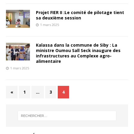
Projet FIER II :Le comité de pilotage tient
sa deuxième session
1 mars 2025
Kalassa dans la commune de Siby : La
ministre Oumou Sall Seck inaugure des
infrastructures au Complexe agro-
alimentaire
1 mars 2025
«
1
…
3
4