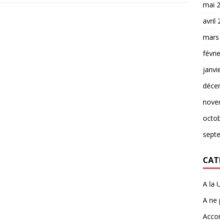
mai 
avril
mars
févri
janvi
déce
nove
octo
sept
CAT
A la 
A ne
Accor