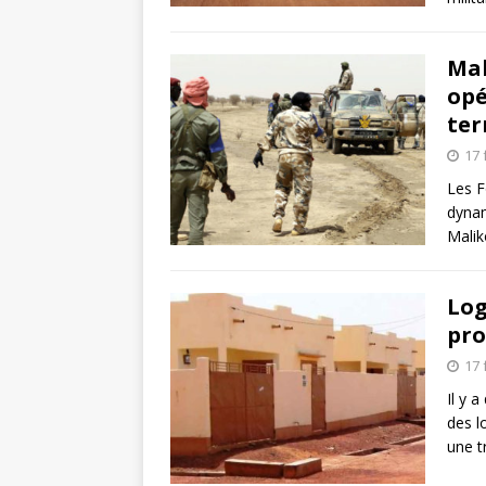
Mal
opé
ter
17 
Les F
dynam
Malik
Log
pro
17 
Il y a
des l
une t