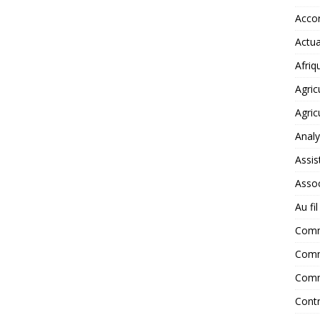
Accor
Actua
Afriq
Agric
Agric
Anal
Assis
Assoc
Au fi
Com
Comm
Comm
Contr