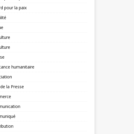
d pour la paix
lité
ue
ulture
ulture
yse
tance humanitaire
iation
l de la Presse
merce
unication
uniqué
ibution