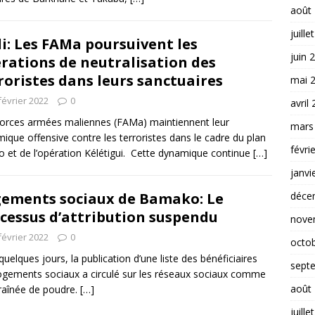
août
juille
i: Les FAMa poursuivent les
juin 
rations de neutralisation des
roristes dans leurs sanctuaires
mai 
février 2022
0
avril
orces armées maliennes (FAMa) maintiennent leur
mars
ique offensive contre les terroristes dans le cadre du plan
févri
o et de l’opération Kélétigui. Cette dynamique continue
[…]
janvi
ements sociaux de Bamako: Le
déce
cessus d’attribution suspendu
nove
février 2022
0
octo
 quelques jours, la publication d’une liste des bénéficiaires
sept
ogements sociaux a circulé sur les réseaux sociaux comme
août
raînée de poudre.
[…]
juille