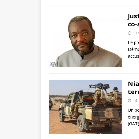
Jus
co-
17 
Le pr
Démoc
accus
Nia
ter
14 
Un po
énerg
(GAT)