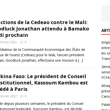
ctions de la Cedeao contre le Mali:
dluck Jonathan attendu à Bamako
ART
di prochain
février 2022
0
Emplo
entre
édiateur de la Communauté économique des États de
les c
ique de l’ouest (Cedeao) pour le Mali, l’ancien président
Trans
ian, Goodluck Jonathan, effectuera une mission à
[…]
3ème 
servi
kina Faso: Le président de Conseil
FCFA 
stitutionnel, Kassoum Kambou est
Attaq
édé à Paris
prése
février 2022
0
Camar
e depuis plusieurs semaines, le président du Conseil
Palai
itutionnel burkinabè, Kassoum Kambou, est décédé,
reçu 