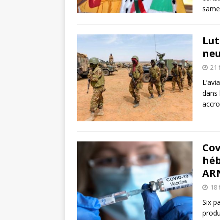
samed
Lut
neu
21 
L’avi
dans 
accro
Cov
héb
AR
18 
Six p
produ