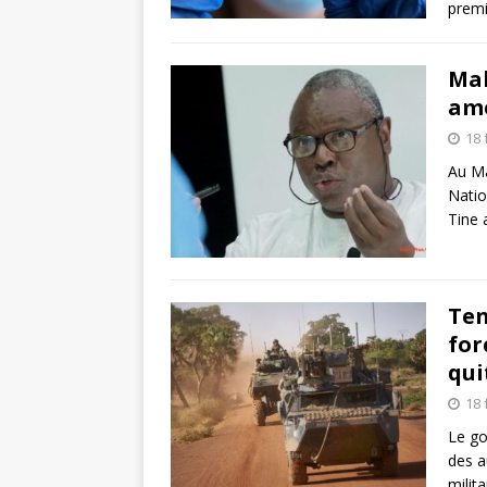
premi
Mal
amé
18 
Au Ma
Natio
Tine 
Ten
for
qui
18 
Le go
des a
milit