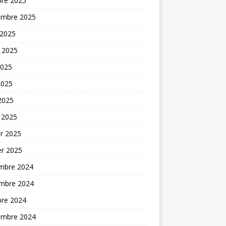
bre 2025
embre 2025
 2025
t 2025
2025
2025
 2025
 2025
er 2025
er 2025
mbre 2024
mbre 2024
bre 2024
embre 2024