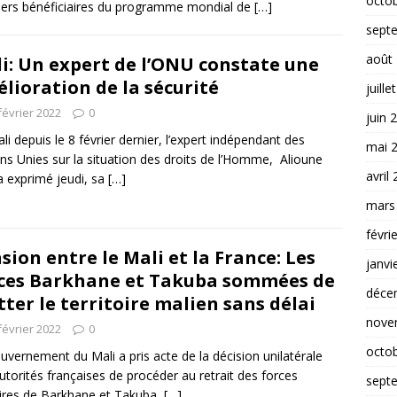
octo
ers bénéficiaires du programme mondial de
[…]
sept
août
i: Un expert de l’ONU constate une
lioration de la sécurité
juille
février 2022
0
juin 
li depuis le 8 février dernier, l’expert indépendant des
mai 
ns Unies sur la situation des droits de l’Homme, Alioune
avril
a exprimé jeudi, sa
[…]
mars
févri
sion entre le Mali et la France: Les
janvi
ces Barkhane et Takuba sommées de
déce
tter le territoire malien sans délai
nove
février 2022
0
octo
uvernement du Mali a pris acte de la décision unilatérale
utorités françaises de procéder au retrait des forces
sept
aires de Barkhane et Takuba,
[…]