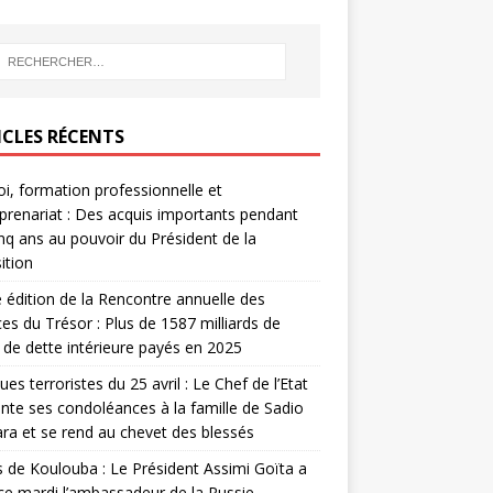
ICLES RÉCENTS
i, formation professionnelle et
prenariat : Des acquis importants pendant
inq ans au pouvoir du Président de la
ition
édition de la Rencontre annuelle des
ces du Trésor : Plus de 1587 milliards de
de dette intérieure payés en 2025
ues terroristes du 25 avril : Le Chef de l’Etat
nte ses condoléances à la famille de Sadio
a et se rend au chevet des blessés
s de Koulouba : Le Président Assimi Goïta a
ce mardi l’ambassadeur de la Russie