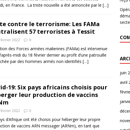
i, en France. La triste nouvelle a été annoncée par le
[…]
Opér
déman
secte
te contre le terrorisme: Les FAMa
tralisent 57 terroristes à Tessit
COM
février 2022
0
ation des Forces armées maliennes (FAMa) est intervenue
l’après-midi du 18 février dernier au profit d’une patrouille
ARC
chée par des hommes armés non identifiés
[…]
juin 
avril
id-19: Six pays africains choisis pour
févri
erger leur production de vaccins
Nm
janvi
février 2022
0
déce
ays d’Afrique ont été choisis pour héberger leur propre
nove
ction de vaccins ARN messager (ARNm), en tant que