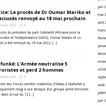
juin 
tice: Le procès de Dr Oumar Mariko et
mai 
accusés renvoyé au 18 mai prochain
avril
février 2022
0
mars
ocès du président du parti Solidarité Africaine pour la
ratie et l’Indépendance (SADI), Oumar Mariko et co-
févri
és a été renvoyé au 18 mai 2022.
[…]
janvi
déce
nove
funké: L’Armée neutralise 5
roristes et perd 2 hommes
octo
février 2022
0
sept
ste des Forces armées maliennes (FAMa) à Niafunké a
août
iquement réagi à une attaque d’un groupe armé terroriste
juille
 dans la nuit du 12
[…]
juin 