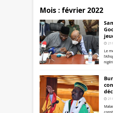
Mois :
février 2022
San
Goo
jeu
21 
Le m
l’Afr
nigér
Bur
con
déc
21 
Malad
const