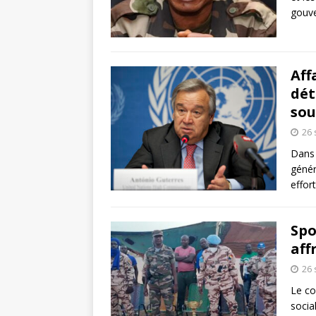
gouve
Aff
dét
sou
26
Dans 
génér
effort
Spo
aff
26
Le co
socia