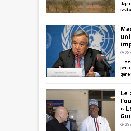
depui
ravit
Mas
uni
imp
28
Elle 
pénal
génér
Le 
l’o
« L
Gui
28