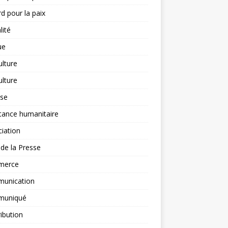
d pour la paix
lité
ue
ulture
ulture
yse
tance humanitaire
iation
l de la Presse
merce
unication
uniqué
ibution