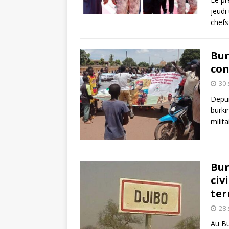
jeudi
chefs
Bur
con
30
Depui
burki
milit
Bur
civ
ter
28
Au Bu