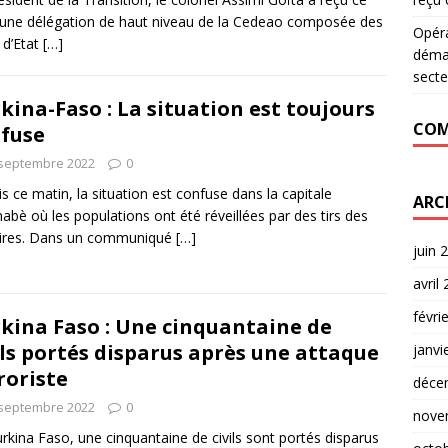
 une délégation de haut niveau de la Cedeao composée des
Opér
 d’Etat
[…]
déman
secte
kina-Faso : La situation est toujours
COM
fuse
 septembre 2022
0
s ce matin, la situation est confuse dans la capitale
ARC
nabè où les populations ont été réveillées par des tirs des
aires. Dans un communiqué
[…]
juin 
avril
févri
kina Faso : Une cinquantaine de
ils portés disparus après une attaque
janvi
roriste
déce
 septembre 2022
0
nove
rkina Faso, une cinquantaine de civils sont portés disparus