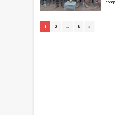
com
1
2
…
8
»