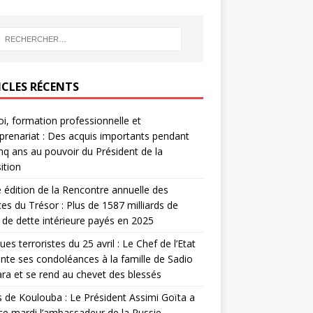
ICLES RÉCENTS
i, formation professionnelle et
prenariat : Des acquis importants pendant
inq ans au pouvoir du Président de la
ition
édition de la Rencontre annuelle des
ces du Trésor : Plus de 1587 milliards de
de dette intérieure payés en 2025
ues terroristes du 25 avril : Le Chef de l’Etat
nte ses condoléances à la famille de Sadio
a et se rend au chevet des blessés
s de Koulouba : Le Président Assimi Goïta a
ce mardi l’ambassadeur de la Russie