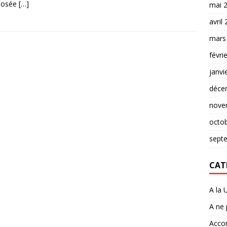
posée
[…]
mai 
avril
mars
févri
janvi
déce
nove
octo
sept
CAT
A la 
A ne
Accor