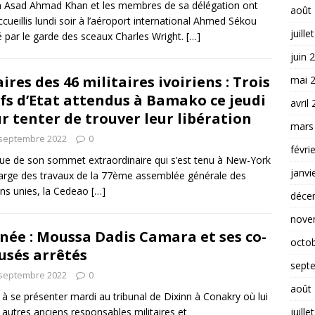
 Asad Ahmad Khan et les membres de sa délégation ont
août
ccueillis lundi soir à l’aéroport international Ahmed Sékou
juille
 par le garde des sceaux Charles Wright.
[…]
juin 
aires des 46 militaires ivoiriens : Trois
mai 
fs d’Etat attendus à Bamako ce jeudi
avril
r tenter de trouver leur libération
mars
 septembre 2022
0
févri
ssue de son sommet extraordinaire qui s’est tenu à New-York
janvi
rge des travaux de la 77ème assemblée générale des
ns unies, la Cedeao
[…]
déce
nove
née : Moussa Dadis Camara et ses co-
octo
usés arrêtés
sept
 septembre 2022
0
août
é à se présenter mardi au tribunal de Dixinn à Conakry où lui
juille
s autres anciens responsables militaires et