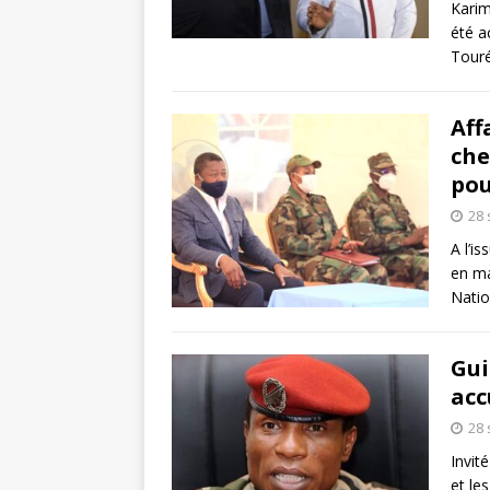
Karim
été a
Touré
Aff
che
pou
28
A l’i
en ma
Natio
Gui
acc
28
Invit
et le