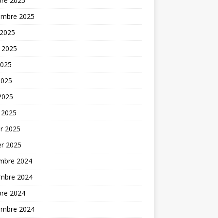
bre 2025
embre 2025
 2025
t 2025
2025
2025
 2025
 2025
er 2025
er 2025
mbre 2024
mbre 2024
bre 2024
embre 2024