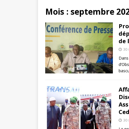
Mois :
septembre 20
Pro
dép
de 
30
Dans 
d’Obs
bascu
Aff
Dis
Ass
Ce
30
Le pr