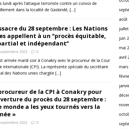
octo
s lundi après l’attaque terroriste contre un convoi de
sept
aillement dans la localité de Gaskindé,
[…]
août
sacre du 28 septembre : Les Nations
juille
es appellent à un ‘’procès équitable,
juin 
artial et indépendant’’
mai 
 septembre 2022
0
avril
est arrivée mardi soir à Conakry avec le procureur de la Cour
mars
e internationale (CPI). La représente spéciale du secrétaire
al des Nations unies chargée
[…]
févri
janvi
procureur de la CPI à Conakry pour
déce
uverture du procès du 28 septembre :
nove
e monde a les yeux tournés vers la
née »
octo
 septembre 2022
0
sept