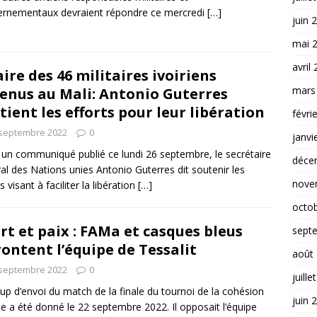
rnementaux devraient répondre ce mercredi
[…]
juin 
mai 
avril
aire des 46 militaires ivoiriens
mars
enus au Mali: Antonio Guterres
tient les efforts pour leur libération
févri
 septembre 2022
0
janvi
un communiqué publié ce lundi 26 septembre, le secrétaire
déce
al des Nations unies Antonio Guterres dit soutenir les
nove
s visant à faciliter la libération
[…]
octo
rt et paix : FAMa et casques bleus
sept
rontent l’équipe de Tessalit
août
 septembre 2022
0
juille
up d’envoi du match de la finale du tournoi de la cohésion
juin 
le a été donné le 22 septembre 2022. Il opposait l’équipe