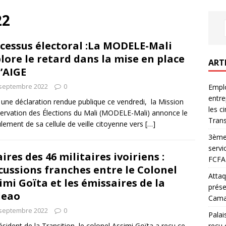
22
cessus électoral :La MODELE-Mali
lore le retard dans la mise en place
ART
l’AIGE
 septembre 2022
0
Emplo
entre
une déclaration rendue publique ce vendredi, la Mission
les c
ervation des Élections du Mali (MODELE-Mali) annonce le
Trans
lement de sa cellule de veille citoyenne vers
[…]
3ème 
servi
aires des 46 militaires ivoiriens :
FCFA 
cussions franches entre le Colonel
Attaq
imi Goïta et les émissaires de la
prése
deao
Camar
 septembre 2022
0
Palai
reçu 
ésident de la Transition, le colonel Assimi Goïta a reçu ce