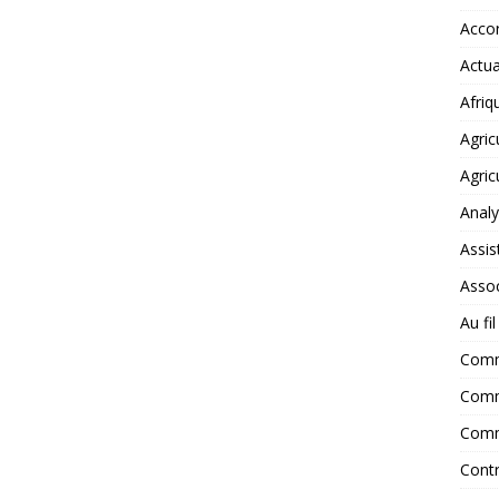
Accor
Actua
Afriq
Agric
Agric
Anal
Assis
Assoc
Au fi
Com
Comm
Comm
Contr