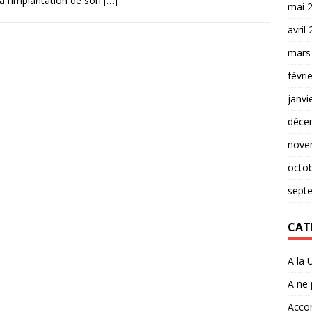
 à l’implantation de son
[…]
mai 
avril
mars
févri
janvi
déce
nove
octo
sept
CAT
A la 
A ne
Accor