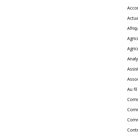
Accor
Actua
Afriq
Agric
Agric
Anal
Assis
Assoc
Au fi
Com
Comm
Comm
Contr