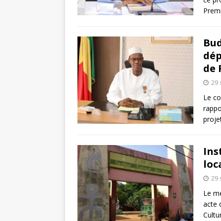
Premi
Bud
dép
de 
29
Le co
rappo
proje
Ins
loc
29
Le me
acte 
Cultu