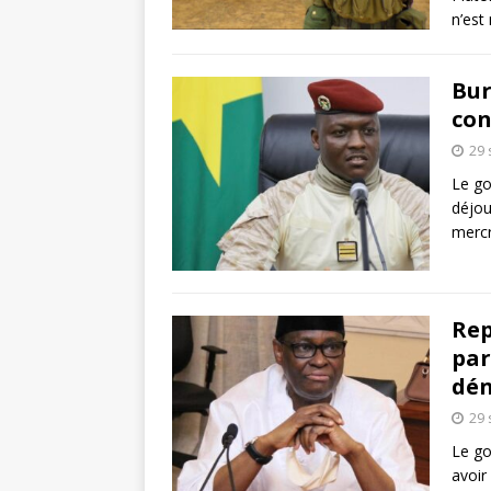
n’est
Bur
con
29
Le go
déjou
mercr
Rep
par
dén
29
Le go
avoir