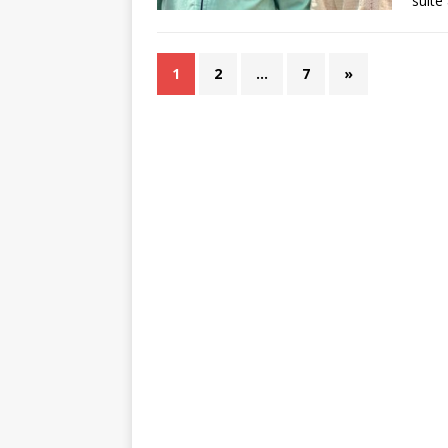
suite
1
2
…
7
»