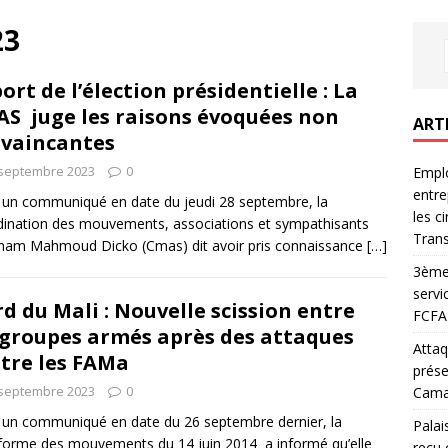
23
ort de l’élection présidentielle : La
S juge les raisons évoquées non
ART
vaincantes
 septembre 2023
0
Emplo
entre
un communiqué en date du jeudi 28 septembre, la
les c
ination des mouvements, associations et sympathisants
Trans
imam Mahmoud Dicko (Cmas) dit avoir pris connaissance
[…]
3ème 
servi
d du Mali : Nouvelle scission entre
FCFA 
 groupes armés après des attaques
Attaq
tre les FAMa
prése
 septembre 2023
0
Camar
un communiqué en date du 26 septembre dernier, la
Palai
forme des mouvements du 14 juin 2014 a informé qu’elle
reçu 