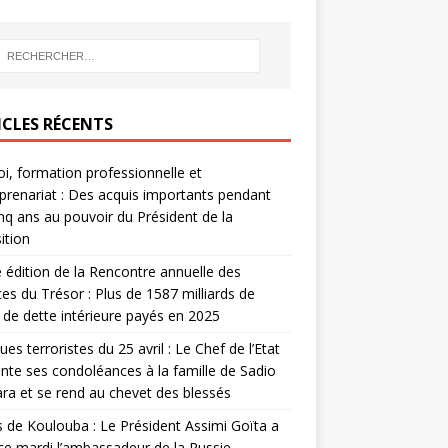
ICLES RÉCENTS
i, formation professionnelle et
prenariat : Des acquis importants pendant
inq ans au pouvoir du Président de la
ition
édition de la Rencontre annuelle des
ces du Trésor : Plus de 1587 milliards de
de dette intérieure payés en 2025
ues terroristes du 25 avril : Le Chef de l’Etat
nte ses condoléances à la famille de Sadio
a et se rend au chevet des blessés
s de Koulouba : Le Président Assimi Goïta a
ce mardi l’ambassadeur de la Russie