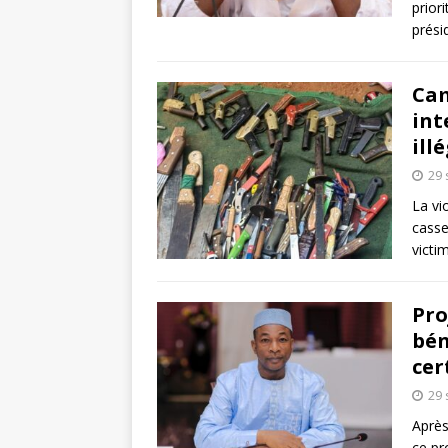
priori
prési
Cam
int
ill
29
La vi
casse
victi
Pro
bén
cer
29
Après
ce pr