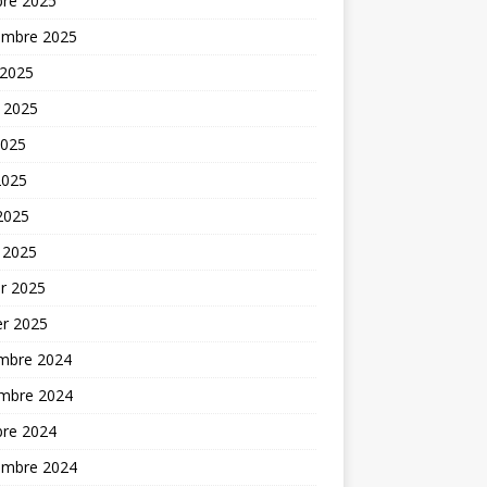
bre 2025
embre 2025
 2025
t 2025
2025
2025
 2025
 2025
er 2025
er 2025
mbre 2024
mbre 2024
bre 2024
embre 2024