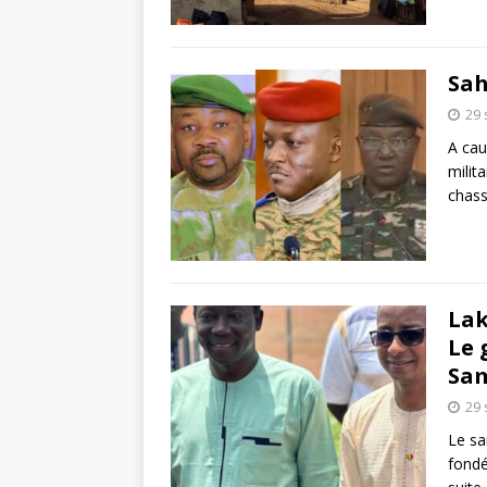
Sah
29
A cau
milit
chas
Lak
Le 
Sa
29
Le sa
fondé