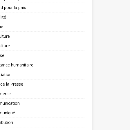
d pour la paix
lité
ue
ulture
ulture
yse
tance humanitaire
iation
l de la Presse
merce
unication
uniqué
ibution