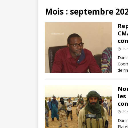
Mois :
septembre 20
Rep
CMA
con
29
Dans 
Coord
de l’
Nor
les
con
29
Dans 
Plate