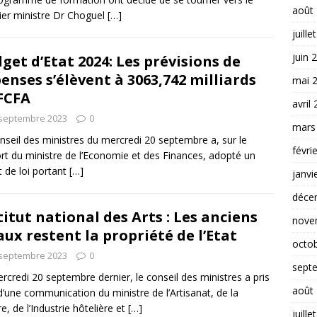
août
er ministre Dr Choguel
[…]
juille
juin 
get d’Etat 2024: Les prévisions de
enses s’élèvent à 3063,742 milliards
mai 
FCFA
avril
 septembre 2023
0
mars
nseil des ministres du mercredi 20 septembre a, sur le
févri
rt du ministre de l’Economie et des Finances, adopté un
t de loi portant
[…]
janvi
déce
titut national des Arts : Les anciens
nove
aux restent la propriété de l’Etat
octo
 septembre 2023
0
sept
rcredi 20 septembre dernier, le conseil des ministres a pris
août
d’une communication du ministre de l’Artisanat, de la
re, de l’Industrie hôtelière et
[…]
juille