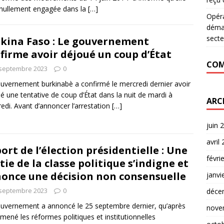
 nullement engagée dans la
[…]
Opér
déman
secte
kina Faso : Le gouvernement
firme avoir déjoué un coup d’État
COM
 septembre 2023
0
uvernement burkinabè a confirmé le mercredi dernier avoir
é une tentative de coup d’État dans la nuit de mardi à
ARC
edi. Avant d’annoncer l’arrestation
[…]
juin 
avril
ort de l’élection présidentielle : Une
févri
tie de la classe politique s’indigne et
once une décision non consensuelle
janvi
 septembre 2023
0
déce
uvernement a annoncé le 25 septembre dernier, qu’après
nove
 mené les réformes politiques et institutionnelles