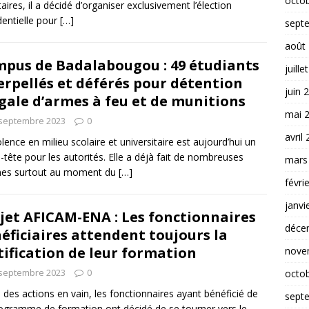
octo
taires, il a décidé d’organiser exclusivement l’élection
dentielle pour
[…]
sept
août
pus de Badalabougou : 49 étudiants
juille
erpellés et déférés pour détention
juin 
égale d’armes à feu et de munitions
mai 
 septembre 2023
0
avril
olence en milieu scolaire et universitaire est aujourd’hui un
-tête pour les autorités. Elle a déjà fait de nombreuses
mars
mes surtout au moment du
[…]
févri
janvi
jet AFICAM-ENA : Les fonctionnaires
déce
éficiaires attendent toujours la
tification de leur formation
nove
 septembre 2023
0
octo
 des actions en vain, les fonctionnaires ayant bénéficié de
sept
ogramme de formation ont décidé de se tourner vers le