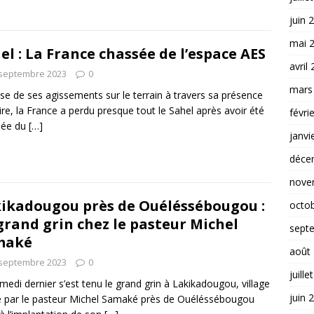
juin 
mai 
el : La France chassée de l’espace AES
avril
 septembre 2023
0
mars
se de ses agissements sur le terrain à travers sa présence
aire, la France a perdu presque tout le Sahel après avoir été
févri
sée du
[…]
janvi
déce
nove
ikadougou près de Ouéléssébougou :
octo
grand grin chez le pasteur Michel
sept
maké
août
 septembre 2023
0
juille
medi dernier s’est tenu le grand grin à Lakikadougou, village
juin 
 par le pasteur Michel Samaké près de Ouéléssébougou