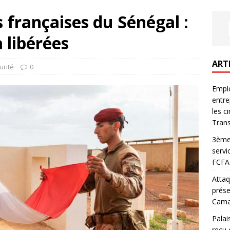
 françaises du Sénégal :
 libérées
ART
urité
0
Emplo
entre
les c
Trans
3ème 
servi
FCFA 
Attaq
prése
Camar
Palai
reçu 