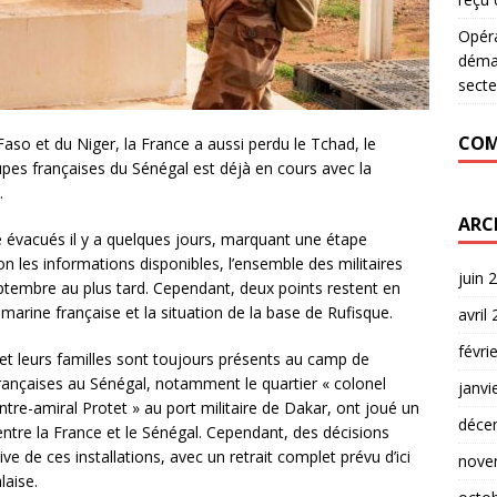
Opér
déman
secte
COM
aso et du Niger, la France a aussi perdu le Tchad, le
oupes françaises du Sénégal est déjà en cours avec la
.
ARC
té évacués il y a quelques jours, marquant une étape
on les informations disponibles, l’ensemble des militaires
juin 
 septembre au plus tard. Cependant, deux points restent en
 marine française et la situation de la base de Rufisque.
avril
févri
 et leurs familles sont toujours présents au camp de
rançaises au Sénégal, notamment le quartier « colonel
janvi
ntre-amiral Protet » au port militaire de Dakar, ont joué un
déce
e entre la France et le Sénégal. Cependant, des décisions
e de ces installations, avec un retrait complet prévu d’ici
nove
laise.