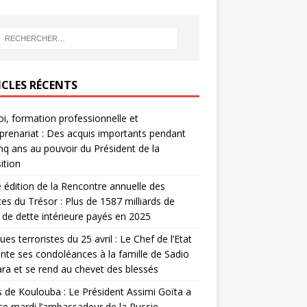
ICLES RÉCENTS
i, formation professionnelle et
prenariat : Des acquis importants pendant
inq ans au pouvoir du Président de la
ition
édition de la Rencontre annuelle des
ces du Trésor : Plus de 1587 milliards de
de dette intérieure payés en 2025
ues terroristes du 25 avril : Le Chef de l’Etat
nte ses condoléances à la famille de Sadio
a et se rend au chevet des blessés
s de Koulouba : Le Président Assimi Goïta a
ce mardi l’ambassadeur de la Russie