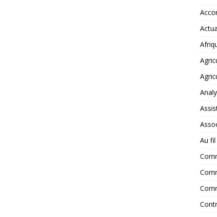
Accor
Actua
Afriq
Agric
Agric
Anal
Assis
Assoc
Au fi
Com
Comm
Comm
Contr