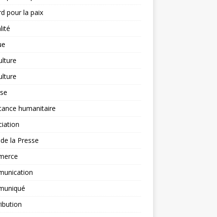
d pour la paix
lité
ue
ulture
ulture
yse
tance humanitaire
iation
l de la Presse
merce
unication
uniqué
ibution