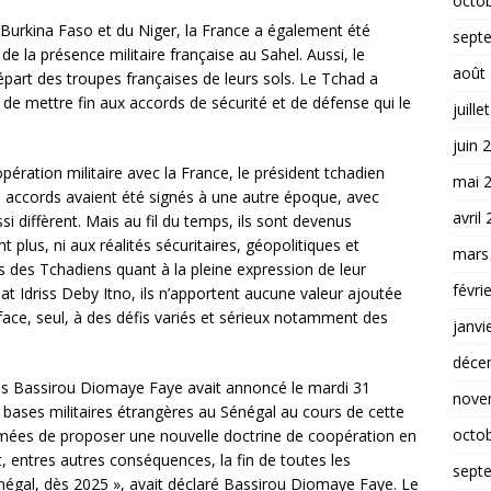
octo
u Burkina Faso et du Niger, la France a également été
sept
de la présence militaire française au Sahel. Aussi, le
août
épart des troupes françaises de leurs sols. Le Tchad a
de mettre fin aux accords de sécurité et de défense qui le
juille
juin 
opération militaire avec la France, le président tchadien
mai 
 accords avaient été signés à une autre époque, avec
avril
i diffèrent. Mais au fil du temps, ils sont devenus
lus, ni aux réalités sécuritaires, géopolitiques et
mars
es des Tchadiens quant à la pleine expression de leur
févri
t Idriss Deby Itno, ils n’apportent aucune valeur ajoutée
it face, seul, à des défis variés et sérieux notamment des
janvi
déce
is Bassirou Diomaye Faye avait annoncé le mardi 31
nove
 bases militaires étrangères au Sénégal au cours de cette
octo
 armées de proposer une nouvelle doctrine de coopération en
, entres autres conséquences, la fin de toutes les
sept
négal, dès 2025 », avait déclaré Bassirou Diomaye Faye. Le