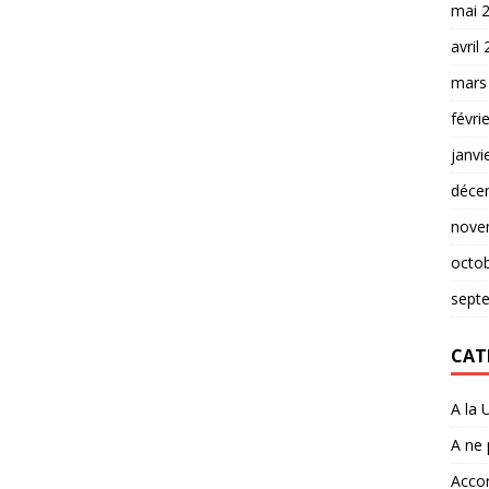
mai 
avril
mars
févri
janvi
déce
nove
octo
sept
CAT
A la 
A ne
Accor