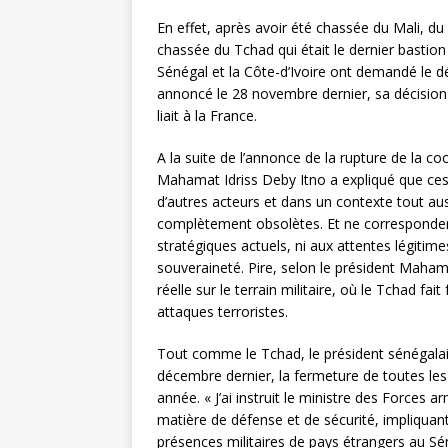
En effet, après avoir été chassée du Mali, d
chassée du Tchad qui était le dernier bastion 
Sénégal et la Côte-d’Ivoire ont demandé le d
annoncé le 28 novembre dernier, sa décision 
liait à la France.
A la suite de l’annonce de la rupture de la co
Mahamat Idriss Deby Itno a expliqué que ces
d’autres acteurs et dans un contexte tout auss
complètement obsolètes. Et ne correspondent p
stratégiques actuels, ni aux attentes légitim
souveraineté. Pire, selon le président Mahama
réelle sur le terrain militaire, où le Tchad fa
attaques terroristes.
Tout comme le Tchad, le président sénégala
décembre dernier, la fermeture de toutes les
année. « J’ai instruit le ministre des Forces
matière de défense et de sécurité, impliquant
présences militaires de pays étrangers au Sé