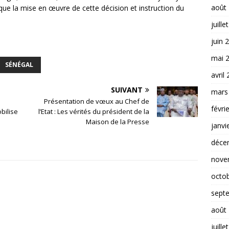
août
 que la mise en œuvre de cette décision et instruction du
juille
juin 
mai 
SÉNÉGAL
avril
SUIVANT
mars
Présentation de vœux au Chef de
févri
bilise
l’Etat : Les vérités du président de la
Maison de la Presse
janvi
déce
nove
octo
sept
août
juille