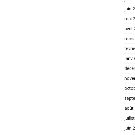
juin 
mai 
avril
mars
févri
janvi
déce
nove
octo
sept
août
juille
juin 