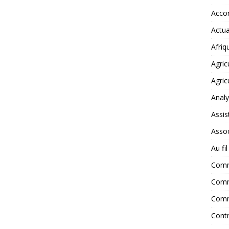
Accor
Actua
Afriq
Agric
Agric
Anal
Assis
Assoc
Au fi
Com
Comm
Comm
Contr