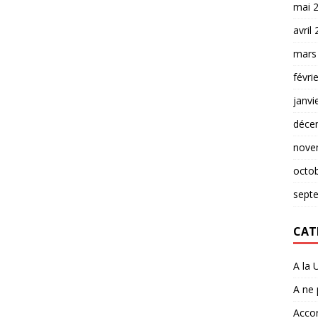
mai 
avril
mars
févri
janvi
déce
nove
octo
sept
CAT
A la 
A ne
Accor