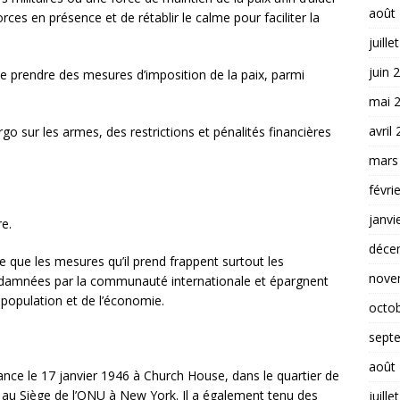
août
orces en présence et de rétablir le calme pour faciliter la
juille
juin 
 de prendre des mesures d’imposition de la paix, parmi
mai 
avril
 sur les armes, des restrictions et pénalités financières
mars
;
févri
janvi
re.
déce
te que les mesures qu’il prend frappent surtout les
nove
ondamnées par la communauté internationale et épargnent
 population et de l’économie.
octo
sept
août
ance le 17 janvier 1946 à Church House, dans le quartier de
li au Siège de l’ONU à New York. Il a également tenu des
juille