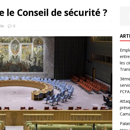
 le Conseil de sécurité ?
de
0
ART
Emplo
entre
les c
Trans
3ème 
servi
FCFA 
Attaq
prése
Camar
Palai
reçu 