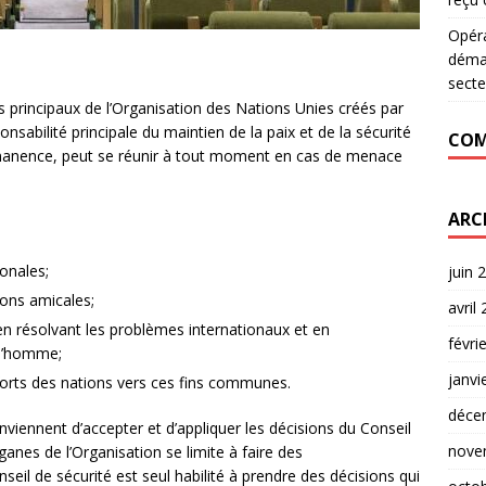
Opér
déman
secte
es principaux de l’Organisation des Nations Unies créés par
ponsabilité principale du maintien de la paix et de la sécurité
COM
ermanence, peut se réunir à tout moment en cas de menace
ARC
ionales;
juin 
ions amicales;
avril
 en résolvant les problèmes internationaux et en
févri
 l’homme;
janvi
forts des nations vers ces fins communes.
déce
viennent d’accepter et d’appliquer les décisions du Conseil
nove
rganes de l’Organisation se limite à faire des
l de sécurité est seul habilité à prendre des décisions qui