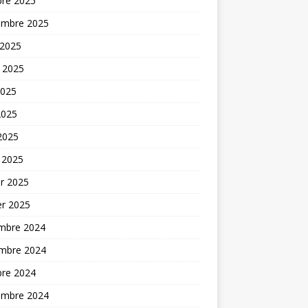
bre 2025
embre 2025
 2025
t 2025
2025
2025
 2025
 2025
er 2025
er 2025
mbre 2024
mbre 2024
bre 2024
embre 2024