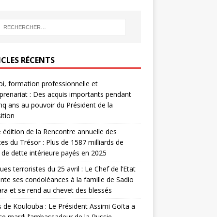
ICLES RÉCENTS
i, formation professionnelle et
prenariat : Des acquis importants pendant
inq ans au pouvoir du Président de la
ition
édition de la Rencontre annuelle des
ces du Trésor : Plus de 1587 milliards de
de dette intérieure payés en 2025
ues terroristes du 25 avril : Le Chef de l’Etat
nte ses condoléances à la famille de Sadio
a et se rend au chevet des blessés
s de Koulouba : Le Président Assimi Goïta a
ce mardi l’ambassadeur de la Russie