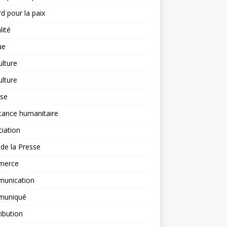
d pour la paix
lité
ue
ulture
ulture
yse
tance humanitaire
iation
l de la Presse
merce
unication
uniqué
ibution