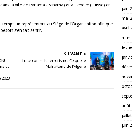
 dans la ville de Panama (Panama) et à Genève (Suisse) en
juin 
mai 
 temps un représentant au Siège de l’Organisation afin que
avril
besoin s’en fait sentir.
mars
févri
SUIVANT
janvi
’ONU
Lutte contre le terrorisme: Ce que le
ns et
Mali attend de l’Algérie
déce
nove
e 2023
octo
sept
août
juille
juin 