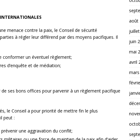
octo
sept
É INTERNATIONALES
août
d’une menace contre la paix, le Conseil de sécurité
juille
arties à régler leur différend par des moyens pacifiques. Il
juin 
mai 
se conformer un éventuel règlement;
avril
es d’enquête et de médiation;
mars
févri
 de ses bons offices pour parvenir à un règlement pacifique
janvi
déce
s, le Conseil a pour priorité de mettre fin le plus
nove
l peut :
octo
 prévenir une aggravation du conflit;
sept
s militaires ou une force de maintien de la paix afin d’aider