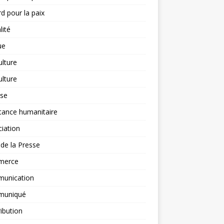
d pour la paix
lité
ue
ulture
ulture
yse
tance humanitaire
iation
l de la Presse
merce
unication
uniqué
ibution