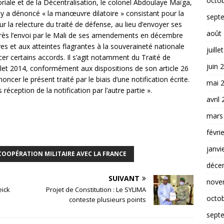
octo
toriale et de la Décentralisation, le colonel Abdoulaye Maïga,
y a dénoncé « la manœuvre dilatoire » consistant pour la
sept
 la relecture du traité de défense, au lieu d’envoyer ses
août
rès l’envoi par le Mali de ses amendements en décembre
ves et aux atteintes flagrantes à la souveraineté nationale
juille
r certains accords. Il s’agit notamment du Traité de
juin 
llet 2014, conformément aux dispositions de son article 26
noncer le présent traité par le biais d’une notification écrite.
mai 
réception de la notification par l’autre partie ».
avril
mars
févri
janvi
OOPÉRATION MILITAIRE AVEC LA FRANCE
déce
SUIVANT
nove
eick
Projet de Constitution : Le SYLIMA
octo
conteste plusieurs points
sept