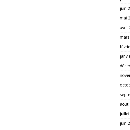
juin 
mai 
avril
mars
févri
janvi
déce
nove
octo
sept
août
juille
juin 