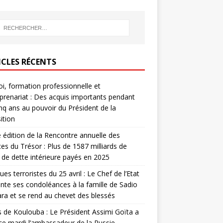
ICLES RÉCENTS
i, formation professionnelle et
prenariat : Des acquis importants pendant
inq ans au pouvoir du Président de la
ition
édition de la Rencontre annuelle des
ces du Trésor : Plus de 1587 milliards de
de dette intérieure payés en 2025
ues terroristes du 25 avril : Le Chef de l’Etat
nte ses condoléances à la famille de Sadio
a et se rend au chevet des blessés
s de Koulouba : Le Président Assimi Goïta a
ce mardi l’ambassadeur de la Russie