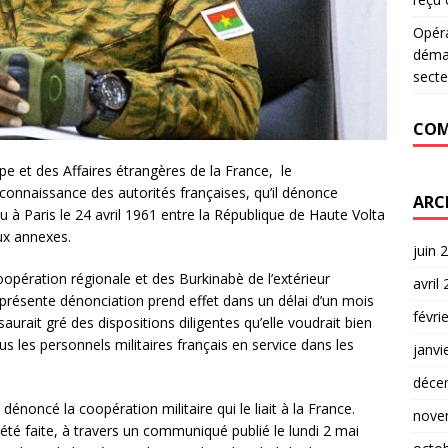
Opér
déman
secte
COM
pe et des Affaires étrangères de la France, le
onnaissance des autorités françaises, qu’il dénonce
ARC
lu à Paris le 24 avril 1961 entre la République de Haute Volta
ux annexes.
juin 
oopération régionale et des Burkinabè de l’extérieur
avril
 présente dénonciation prend effet dans un délai d’un mois
févri
 saurait gré des dispositions diligentes qu’elle voudrait bien
us les personnels militaires français en service dans les
janvi
déce
dénoncé la coopération militaire qui le liait à la France.
nove
 été faite, à travers un communiqué publié le lundi 2 mai