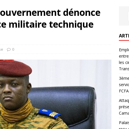
 gouvernement dénonce
ce militaire technique
ART
se
0
Emplo
entre
les c
Trans
3ème 
servi
FCFA 
Attaq
prése
Camar
Palai
reçu 