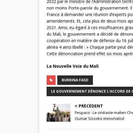
2022 par le ministre de l’Administration terri
non moins Porte-parole du gouvernement. Il 
France à demander une réunion d’experts pour
amendements. Et, cela plus de deux mois ap
2021. Ainsi, eu égard à ces insuffisances gra
du Mali, le gouvernement a décidé de dénonce
coopération en matière de défense du 16 jui
alinéa 4 ainsi libellé : « Chaque partie peut dé
Cette dénonciation prend effet six mois après 
La Nouvelle Voie du Mali
BURKINA FASO
LE GOUVERNEMENT DÉNONCE L'ACCORD DE C
PRÉCÉDENT
Fespaco : Le cinéaste malien Ch
Oumar Sissoko immortalisé