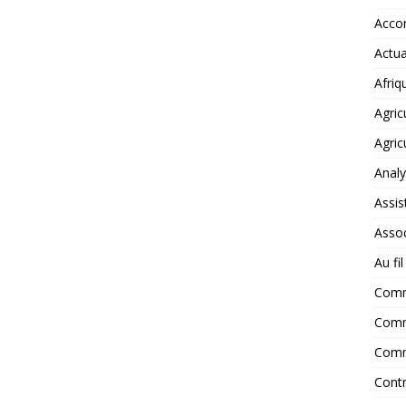
Accor
Actua
Afriq
Agric
Agric
Anal
Assis
Assoc
Au fi
Com
Comm
Comm
Contr