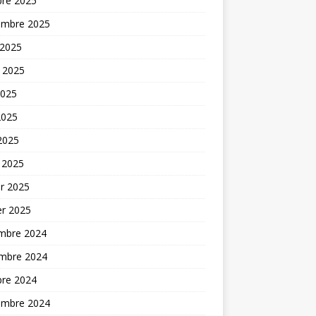
bre 2025
embre 2025
 2025
t 2025
2025
2025
 2025
 2025
er 2025
er 2025
mbre 2024
mbre 2024
bre 2024
embre 2024