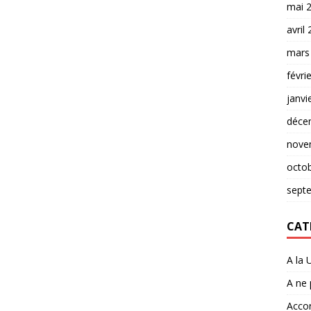
mai 
avril
mars
févri
janvi
déce
nove
octo
sept
CAT
A la 
A ne
Accor