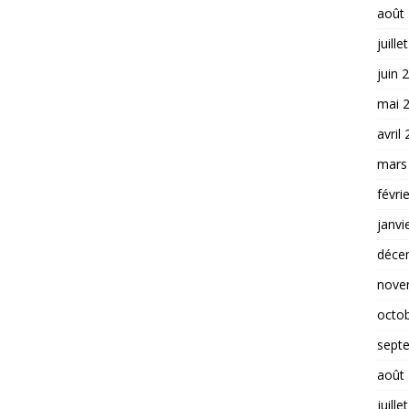
août
juille
juin 
mai 
avril
mars
févri
janvi
déce
nove
octo
sept
août
juille