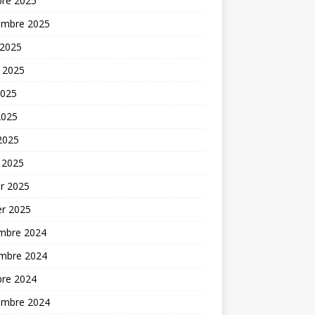
bre 2025
embre 2025
 2025
t 2025
2025
2025
 2025
 2025
er 2025
er 2025
mbre 2024
mbre 2024
bre 2024
embre 2024