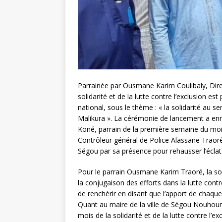
Parrainée par Ousmane Karim Coulibaly, Direc
solidarité et de la lutte contre l’exclusion e
national, sous le thème : « la solidarité au se
Malikura ». La cérémonie de lancement a enre
Koné, parrain de la première semaine du mois 
Contrôleur général de Police Alassane Traoré a
Ségou par sa présence pour rehausser l’éclat
Pour le parrain Ousmane Karim Traoré, la soli
la conjugaison des efforts dans la lutte cont
de renchérir en disant que l’apport de chaque f
Quant au maire de la ville de Ségou Nouhoum 
mois de la solidarité et de la lutte contre l’ex