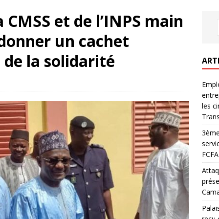
a CMSS et de l’INPS main
 donner un cachet
 de la solidarité
ART
Emplo
entre
les c
Trans
3ème 
servi
FCFA 
Attaq
prése
Camar
Palai
reçu 