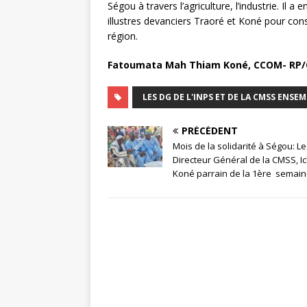
Ségou à travers l’agriculture, l’industrie. Il
illustres devanciers Traoré et Koné pour co
région.
Fatoumata Mah Thiam Koné, CCOM- RP
LES DG DE L'INPS ET DE LA CMSS ENSE
PRÉCÉDENT
Mois de la solidarité à Ségou: Le
Directeur Général de la CMSS, I
Koné parrain de la 1ère semai