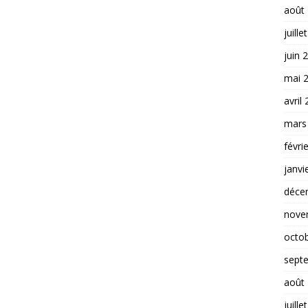
août
juille
juin 
mai 
avril
mars
févri
janvi
déce
nove
octo
sept
août
juille