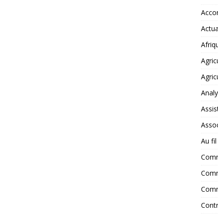
Accor
Actua
Afriq
Agric
Agric
Anal
Assis
Assoc
Au fi
Com
Comm
Comm
Contr