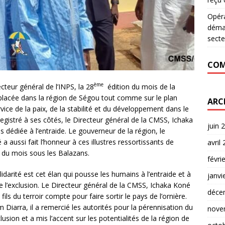
Opér
déman
secte
COM
ème
teur général de l’INPS, la 28
édition du mois de la
st placée dans la région de Ségou tout comme sur le plan
ARC
rvice de la paix, de la stabilité et du développement dans le
gistré à ses côtés, le Directeur général de la CMSS, Ichaka
juin 
dédiée à l’entraide. Le gouverneur de la région, le
 aussi fait l’honneur à ces illustres ressortissants de
avril
 du mois sous les Balazans.
févri
darité est cet élan qui pousse les humains à l’entraide et à
janvi
re l’exclusion. Le Directeur général de la CMSS, Ichaka Koné
déce
ils du terroir compte pour faire sortir le pays de l’ornière.
Diarra, il a remercié les autorités pour la pérennisation du
nove
clusion et a mis l’accent sur les potentialités de la région de