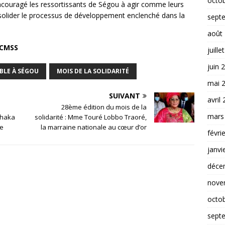
octo
 a encouragé les ressortissants de Ségou à agir comme leurs
nsolider le processus de développement enclenché dans la
sept
août
/CMSS
juille
juin 
MBLE À SÉGOU
MOIS DE LA SOLIDARITÉ
mai 
SUIVANT
avril
28ème édition du mois de la
mars
chaka
solidarité : Mme Touré Lobbo Traoré,
ne
la marraine nationale au cœur d’or
févri
janvi
déce
nove
octo
sept