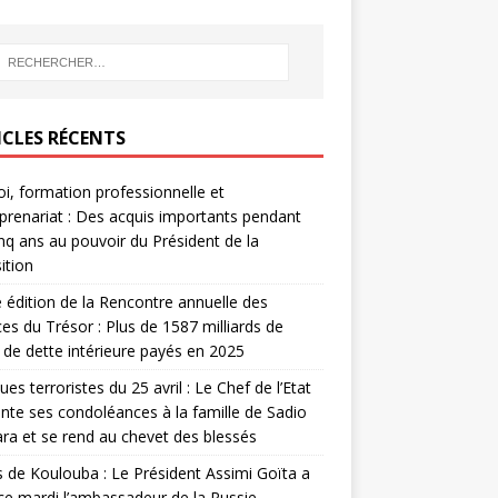
ICLES RÉCENTS
i, formation professionnelle et
prenariat : Des acquis importants pendant
inq ans au pouvoir du Président de la
ition
édition de la Rencontre annuelle des
ces du Trésor : Plus de 1587 milliards de
de dette intérieure payés en 2025
ues terroristes du 25 avril : Le Chef de l’Etat
nte ses condoléances à la famille de Sadio
a et se rend au chevet des blessés
s de Koulouba : Le Président Assimi Goïta a
ce mardi l’ambassadeur de la Russie