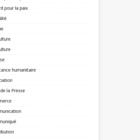
d pour la paix
lité
ue
ulture
ulture
yse
tance humanitaire
iation
l de la Presse
merce
unication
uniqué
ibution