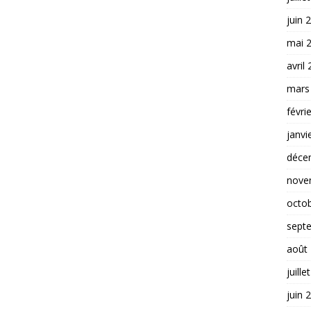
juin 
mai 
avril
mars
févri
janvi
déce
nove
octo
sept
août
juille
juin 