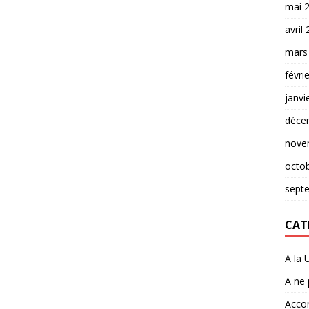
mai 
avril
mars
févri
janvi
déce
nove
octo
sept
CAT
A la 
A ne
Accor