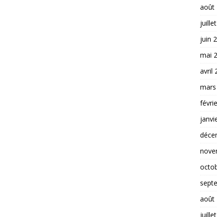
août
juille
juin 
mai 
avril
mars
févri
janvi
déce
nove
octo
sept
août
juille