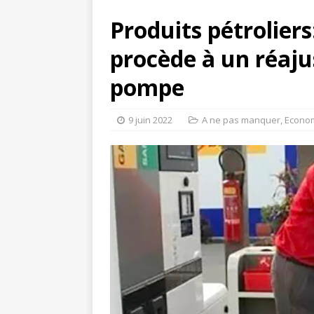
Produits pétrolier
procède à un réaju
pompe
9 juin 2022
A ne pas manquer
,
Econo