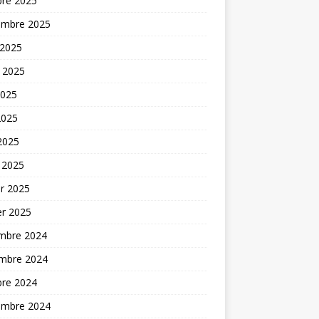
bre 2025
embre 2025
 2025
t 2025
2025
2025
 2025
 2025
er 2025
er 2025
mbre 2024
mbre 2024
bre 2024
embre 2024