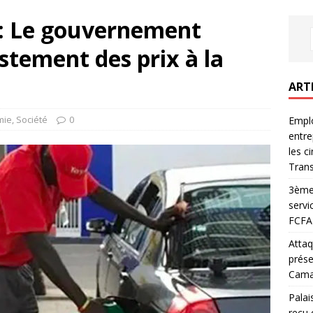
s: Le gouvernement
stement des prix à la
ART
mie
,
Société
0
Emplo
entre
les c
Trans
3ème 
servi
FCFA 
Attaq
prése
Camar
Palai
reçu 