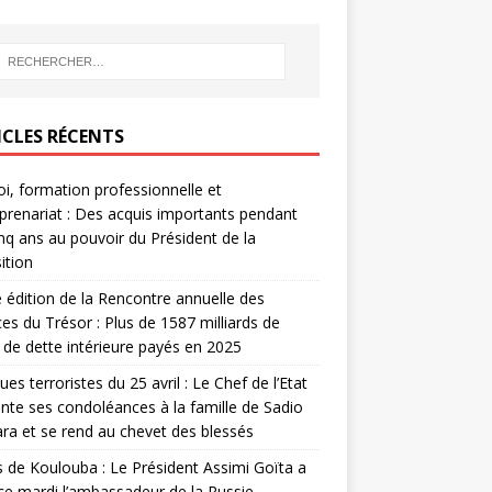
ICLES RÉCENTS
i, formation professionnelle et
prenariat : Des acquis importants pendant
inq ans au pouvoir du Président de la
ition
édition de la Rencontre annuelle des
ces du Trésor : Plus de 1587 milliards de
de dette intérieure payés en 2025
ues terroristes du 25 avril : Le Chef de l’Etat
nte ses condoléances à la famille de Sadio
a et se rend au chevet des blessés
s de Koulouba : Le Président Assimi Goïta a
ce mardi l’ambassadeur de la Russie