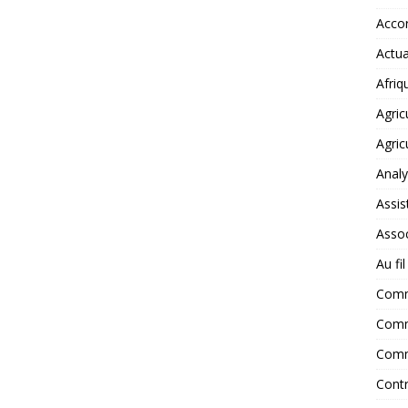
Accor
Actua
Afriq
Agric
Agric
Anal
Assis
Assoc
Au fi
Com
Comm
Comm
Contr