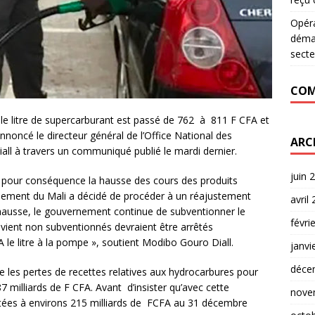
Opér
déman
secte
COM
 le litre de supercarburant est passé de 762 à 811 F CFA et
nnoncé le directeur général de l’Office National des
ARC
all à travers un communiqué publié le mardi dernier.
juin 
u pour conséquence la hausse des cours des produits
vernement du Mali a décidé de procéder à un réajustement
avril
e hausse, le gouvernement continue de subventionner le
févri
revient non subventionnés devraient être arrêtés
le litre à la pompe », soutient Modibo Gouro Diall.
janvi
déce
 les pertes de recettes relatives aux hydrocarbures pour
87 milliards de F CFA. Avant d’insister qu’avec cette
nove
jetées à environs 215 milliards de FCFA au 31 décembre