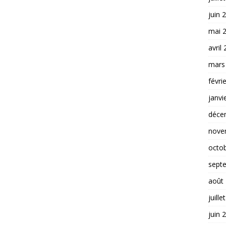
juin 
mai 
avril
mars
févri
janvi
déce
nove
octo
sept
août
juille
juin 