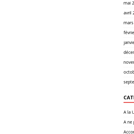
mai 
avril
mars
févri
janvi
déce
nove
octo
sept
CAT
A la 
A ne
Accor