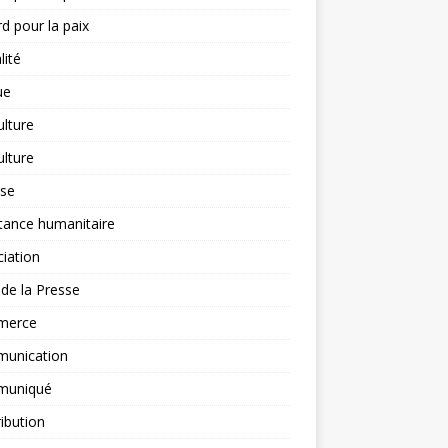
d pour la paix
lité
ue
ulture
ulture
yse
tance humanitaire
iation
l de la Presse
merce
unication
uniqué
ibution