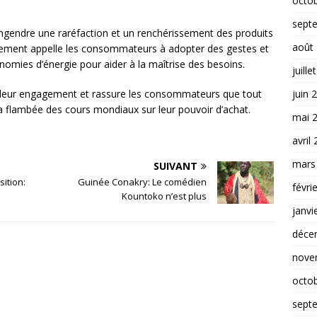
octo
sept
 engendre une raréfaction et un renchérissement des produits
août
rnement appelle les consommateurs à adopter des gestes et
mies d’énergie pour aider à la maîtrise des besoins.
juille
juin 
 leur engagement et rassure les consommateurs que tout
a flambée des cours mondiaux sur leur pouvoir d’achat.
mai 
avril
mars
SUIVANT
sition:
Guinée Conakry: Le comédien
févri
Kountoko n’est plus
janvi
déce
nove
octo
sept