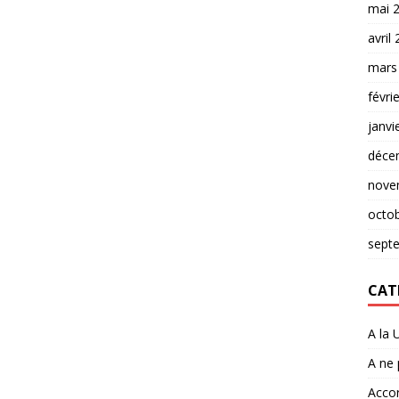
mai 
avril
mars
févri
janvi
déce
nove
octo
sept
CAT
A la 
A ne
Accor