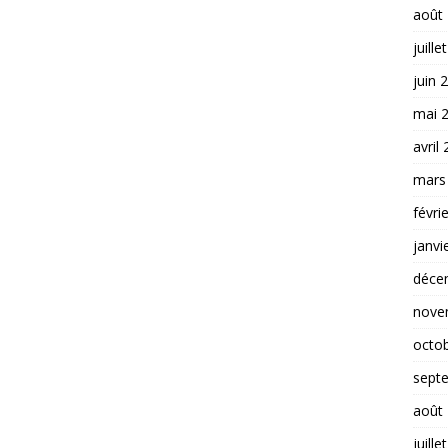
août
juille
juin 
mai 
avril
mars
févri
janvi
déce
nove
octo
sept
août
juille