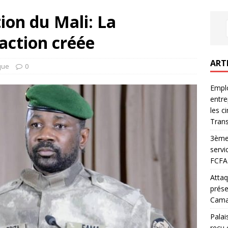
ion du Mali: La
action créée
ART
ique
0
Emplo
entre
les c
Trans
3ème 
servi
FCFA 
Attaq
prése
Camar
Palai
reçu 