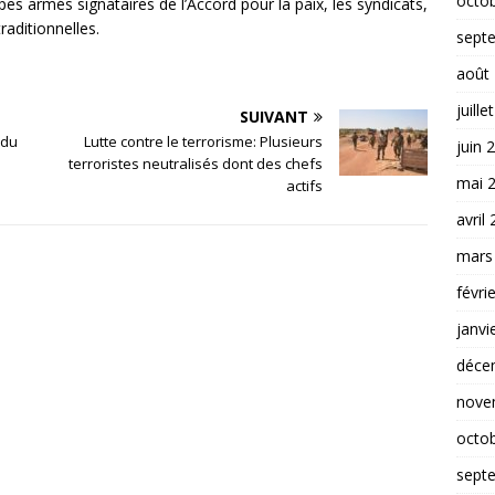
octo
oupes armés signataires de l’Accord pour la paix, les syndicats,
raditionnelles.
sept
août
juille
SUIVANT
 du
Lutte contre le terrorisme: Plusieurs
juin 
terroristes neutralisés dont des chefs
mai 
actifs
avril
mars
févri
janvi
déce
nove
octo
sept