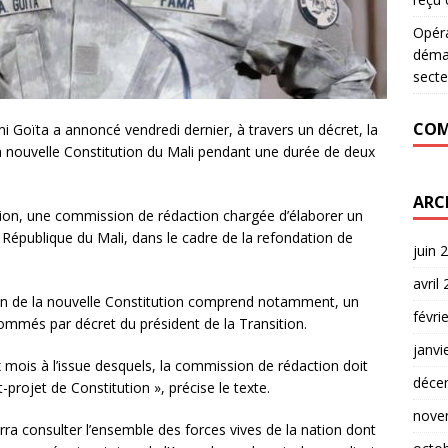
Opér
déman
secte
COM
mi Goïta a annoncé vendredi dernier, à travers un décret, la
a nouvelle Constitution du Mali pendant une durée de deux
ARC
sition, une commission de rédaction chargée d’élaborer un
a République du Mali, dans le cadre de la refondation de
juin 
avril
ion de la nouvelle Constitution comprend notamment, un
févri
ommés par décret du président de la Transition.
janvi
 mois à l’issue desquels, la commission de rédaction doit
déce
-projet de Constitution », précise le texte.
nove
rra consulter l’ensemble des forces vives de la nation dont