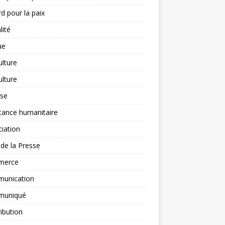
d pour la paix
lité
ue
ulture
ulture
yse
tance humanitaire
iation
l de la Presse
merce
unication
uniqué
ibution