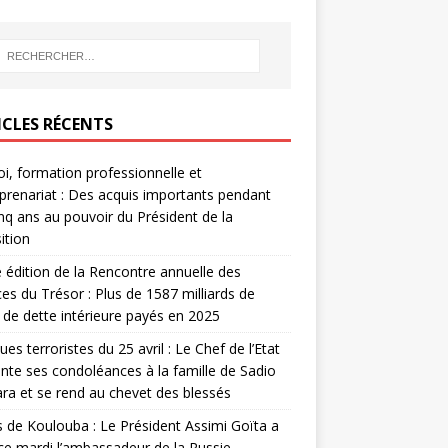
ICLES RÉCENTS
i, formation professionnelle et
prenariat : Des acquis importants pendant
inq ans au pouvoir du Président de la
ition
édition de la Rencontre annuelle des
ces du Trésor : Plus de 1587 milliards de
de dette intérieure payés en 2025
ues terroristes du 25 avril : Le Chef de l’Etat
nte ses condoléances à la famille de Sadio
a et se rend au chevet des blessés
s de Koulouba : Le Président Assimi Goïta a
ce mardi l’ambassadeur de la Russie