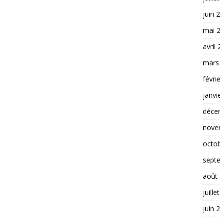
juin 
mai 
avril
mars
févri
janvi
déce
nove
octo
sept
août
juille
juin 