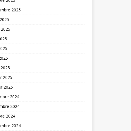
bre 2025
embre 2025
 2025
t 2025
2025
2025
 2025
 2025
er 2025
er 2025
mbre 2024
mbre 2024
bre 2024
embre 2024