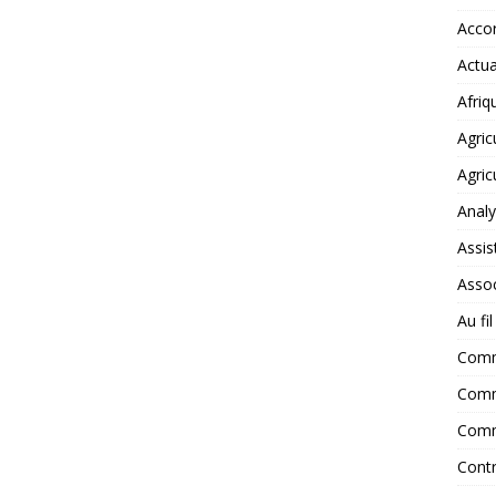
Accor
Actua
Afriq
Agric
Agric
Anal
Assis
Assoc
Au fi
Com
Comm
Comm
Contr