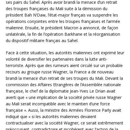
ses pairs du Sahel. Après avoir brandi la menace d’un retrait
des troupes françaises du Mali suite à la démission du
président Bah N’Daw, l’état-major français va suspendre les
opérations conjointes entre les troupes françaises et l’armée
malienne. Ensuite, le président Macron a annoncé, de façon
unilatérale, la fin de l’opération Barkhane et la réorganisation
du dispositif militaire français au Sahel.
Face à cette situation, les autorités maliennes ont exprimé leur
volonté de diversifier les partenaires dans la lutte anti-
terroriste. Après que des rumeurs aient circulé sur un probable
recours au groupe russe Wagner, la France a de nouveau
brandi la menace d’un retrait de ses troupes du Mali. Devant la
commission des Affaires Etrangères de l’Assemblée nationale
française, le chef de la diplomatie Jean-Yves Le Drian avait
averti que « une implication de la société privée russe Wagner
au Mali serait incompatible avec le maintien d’une force
française ». Aussi, la ministre des Armées Florence Parly avait
indiqué que « si les autorités maliennes devaient
contractualiser avec la société Wagner, ce serait extrêmement
préoccupant, contradictoire et incohérent avec l’action de la