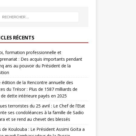
ICLES RÉCENTS
i, formation professionnelle et
prenariat : Des acquis importants pendant
inq ans au pouvoir du Président de la
ition
édition de la Rencontre annuelle des
ces du Trésor : Plus de 1587 milliards de
de dette intérieure payés en 2025
ues terroristes du 25 avril : Le Chef de l’Etat
nte ses condoléances à la famille de Sadio
a et se rend au chevet des blessés
s de Koulouba : Le Président Assimi Goïta a
ce mardi l’ambassadeur de la Russie