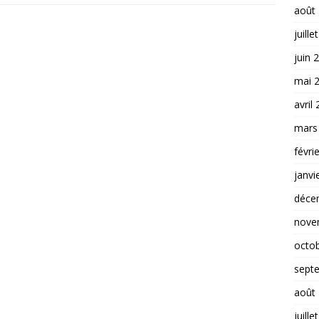
août
juille
juin 
mai 
avril
mars
févri
janvi
déce
nove
octo
sept
août
juille