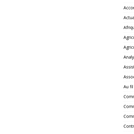
Accor
Actua
Afriq
Agric
Agric
Anal
Assis
Assoc
Au fi
Com
Comm
Comm
Contr