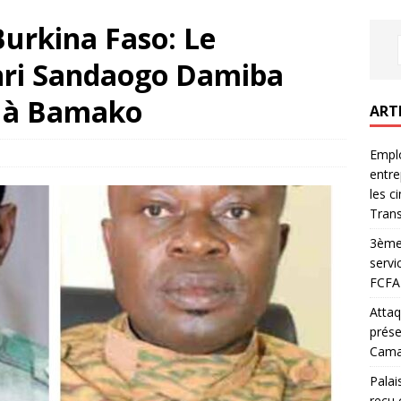
urkina Faso: Le
nri Sandaogo Damiba
i à Bamako
ART
Emplo
entre
les c
Trans
3ème 
servi
FCFA 
Attaq
prése
Camar
Palai
reçu 