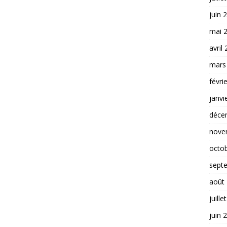
juin 
mai 
avril
mars
févri
janvi
déce
nove
octo
sept
août
juille
juin 