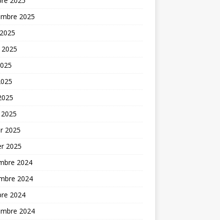
bre 2025
embre 2025
 2025
t 2025
2025
2025
 2025
 2025
er 2025
er 2025
mbre 2024
mbre 2024
bre 2024
embre 2024