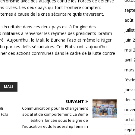
octo
 terrorisme avec des attaques contre les Forces de défense
ons civiles. Les deux pays qui font frontière comptent
sept
ernes à cause de la crise sécuritaire qu’ils traversent.
août
sécuritaire dans ces deux pays est à l’origine des
juille
 militaires à renverser les régimes des présidents Ibrahim
juin 
. Aujourd’hui, le Mali, le Burkina Faso et même le Niger
 par ces défis sécuritaires. Ces Etats ont aujourd’hui
mai 
 mener des actions communes dans le cadre de la lutte contre
avril
mars
févri
MALI
janvi
déce
SUIVANT
li
Communication pour le changement
nove
 Fcfa
social et de comportement: La 3ème
octo
édition lancée sous le signe de
l’éducation et du leadership féminin
sept