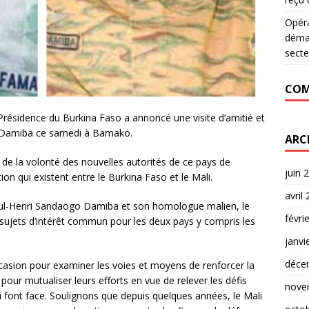
Opér
déman
secte
COM
Présidence du Burkina Faso a annoncé une visite d’amitié et
o Damiba ce samedi à Bamako.
ARC
e de la volonté des nouvelles autorités de ce pays de
juin 
ion qui existent entre le Burkina Faso et le Mali.
avril
 Paul-Henri Sandaogo Damiba et son homologue malien, le
févri
sujets d’intérêt commun pour les deux pays y compris les
janvi
déce
ccasion pour examiner les voies et moyens de renforcer la
pour mutualiser leurs efforts en vue de relever les défis
nove
 font face. Soulignons que depuis quelques années, le Mali