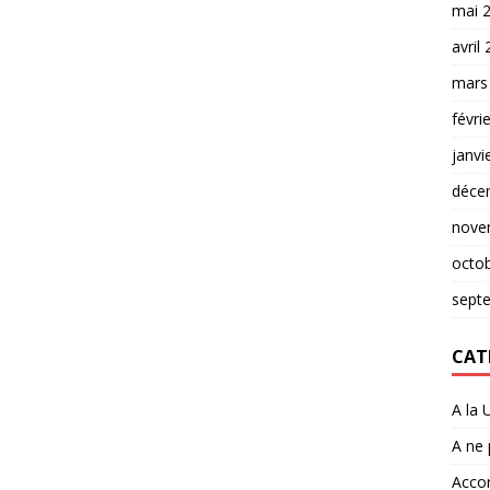
mai 
avril
mars
févri
janvi
déce
nove
octo
sept
CAT
A la 
A ne
Accor