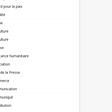
d pour la paix
lité
ue
ulture
ulture
yse
tance humanitaire
iation
l de la Presse
merce
unication
uniqué
ibution