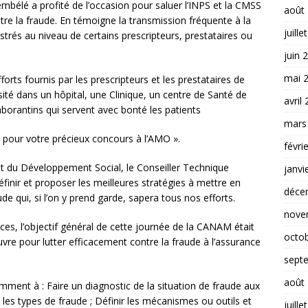
élé a profité de l’occasion pour saluer l’INPS et la CMSS
août
tre la fraude. En témoigne la transmission fréquente à la
juille
rés au niveau de certains prescripteurs, prestataires ou
juin 
mai 
forts fournis par les prescripteurs et les prestataires de
té dans un hôpital, une Clinique, un centre de Santé de
avril
orantins qui servent avec bonté les patients
mars
pour votre précieux concours à l’AMO ».
févri
t du Développement Social, le Conseiller Technique
janvi
éfinir et proposer les meilleures stratégies à mettre en
déce
de qui, si l’on y prend garde, sapera tous nos efforts.
nove
s, l’objectif général de cette journée de la CANAM était
octo
vre pour lutter efficacement contre la fraude à l’assurance
sept
août
mment à : Faire un diagnostic de la situation de fraude aux
r les types de fraude ; Définir les mécanismes ou outils et
juille