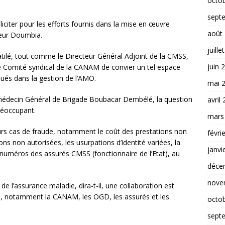
octo
sept
liciter pour les efforts fournis dans la mise en œuvre
août
ieur Doumbia.
juille
tilé, tout comme le Directeur Général Adjoint de la CMSS,
juin 
 le Comité syndical de la CANAM de convier un tel espace
qués dans la gestion de l’AMO.
mai 
 médecin Général de Brigade Boubacar Dembélé, la question
avril
préoccupant.
mars
eurs cas de fraude, notamment le coût des prestations non
févri
ns non autorisées, les usurpations d’identité variées, la
janvi
 de numéros des assurés CMSS (fonctionnaire de l’Etat), au
déce
nove
de l’assurance maladie, dira-t-il, une collaboration est
es, notamment la CANAM, les OGD, les assurés et les
octo
sept