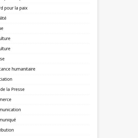
d pour la paix
lité
ue
ulture
ulture
yse
tance humanitaire
iation
l de la Presse
merce
unication
uniqué
ibution