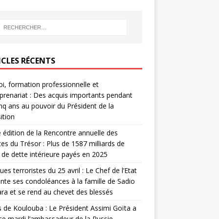
ICLES RÉCENTS
i, formation professionnelle et
prenariat : Des acquis importants pendant
inq ans au pouvoir du Président de la
ition
édition de la Rencontre annuelle des
ces du Trésor : Plus de 1587 milliards de
de dette intérieure payés en 2025
ues terroristes du 25 avril : Le Chef de l’Etat
nte ses condoléances à la famille de Sadio
a et se rend au chevet des blessés
s de Koulouba : Le Président Assimi Goïta a
ce mardi l’ambassadeur de la Russie