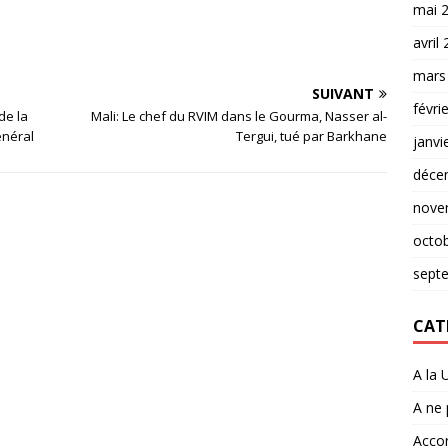
mai 
avril
mars
SUIVANT
févri
de la
Mali: Le chef du RVIM dans le Gourma, Nasser al-
énéral
Tergui, tué par Barkhane
janvi
déce
nove
octo
sept
CAT
A la 
A ne
Accor