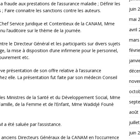
la fraude aux prestations de l’assurance maladie ; Définir les
juin 
 ; Faire connaitre les sanctions contre les auteurs.
mai 
e Chef Service Juridique et Contentieux de la CANAM, Mme
avril
 l’auditoire sur le thème de la journée.
mars
ntre le Directeur Général et les participants sur divers sujets
févri
e, la mise à disposition d’une infirmerie pour le personnel,
ecouvrement etc.
janvi
ve présentation de son offre relative à l’assurance
déce
z elle. La présentation fut faite par son médecin Conseil
nove
octo
 les Ministres de la Santé et du Développement Social, Mme
sept
Famille, de la Femme et de l’Enfant, Mme Wadidjé Founè
août
juille
a été saluée par l’assistance.
juin 
s anciens Directeurs Généraux de la CANAM en l’occurrence