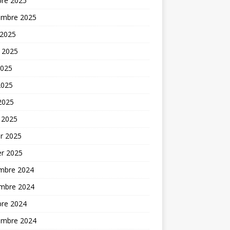
bre 2025
embre 2025
 2025
t 2025
2025
2025
 2025
 2025
er 2025
er 2025
mbre 2024
mbre 2024
bre 2024
embre 2024