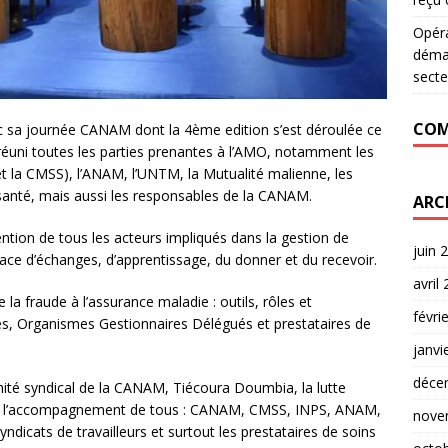
Opér
déman
secte
COM
 sa journée CANAM dont la 4ème edition s’est déroulée ce
éuni toutes les parties prenantes à l’AMO, notamment les
t la CMSS), l’ANAM, l’UNTM, la Mutualité malienne, les
e santé, mais aussi les responsables de la CANAM.
ARC
ntion de tous les acteurs impliqués dans la gestion de
juin 
pace d’échanges, d’apprentissage, du donner et du recevoir.
avril
la fraude à l’assurance maladie : outils, rôles et
févri
rés, Organismes Gestionnaires Délégués et prestataires de
janvi
déce
mité syndical de la CANAM, Tiécoura Doumbia, la lutte
vec l’accompagnement de tous : CANAM, CMSS, INPS, ANAM,
nove
ndicats de travailleurs et surtout les prestataires de soins