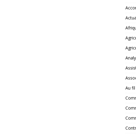
Accor
Actua
Afriq
Agric
Agric
Anal
Assis
Assoc
Au fi
Com
Comm
Comm
Contr