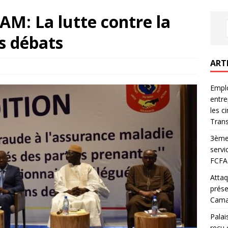
M: La lutte contre la
s débats
ART
Emplo
entre
les c
Trans
3ème 
servi
FCFA 
Attaq
prése
Camar
Palai
reçu 