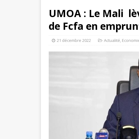
UMOA : Le Mali lèv
de Fcfa en emprun
21 décembre 2022
Actualité
,
Economi