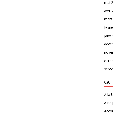
mai 
avril
mars
févri
janvi
déce
nove
octo
sept
CAT
A la 
A ne
Accor