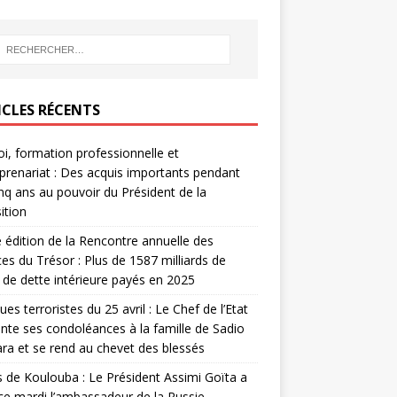
ICLES RÉCENTS
i, formation professionnelle et
prenariat : Des acquis importants pendant
inq ans au pouvoir du Président de la
ition
édition de la Rencontre annuelle des
ces du Trésor : Plus de 1587 milliards de
de dette intérieure payés en 2025
ues terroristes du 25 avril : Le Chef de l’Etat
nte ses condoléances à la famille de Sadio
a et se rend au chevet des blessés
s de Koulouba : Le Président Assimi Goïta a
ce mardi l’ambassadeur de la Russie