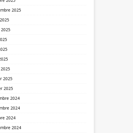
bre 2025
embre 2025
 2025
t 2025
2025
2025
 2025
 2025
er 2025
er 2025
mbre 2024
mbre 2024
bre 2024
embre 2024