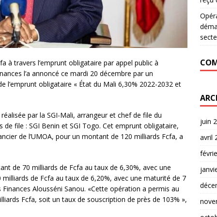
Opér
déman
secte
COM
fa à travers l’emprunt obligataire par appel public à
Finances l’a annoncé ce mardi 20 décembre par un
e l’emprunt obligataire « État du Mali 6,30% 2022-2032 et
ARC
éalisée par la SGI-Mali, arrangeur et chef de file du
juin 
e file : SGI Benin et SGI Togo. Cet emprunt obligataire,
ancier de l’UMOA, pour un montant de 120 milliards Fcfa, a
avril
févri
tant de 70 milliards de Fcfa au taux de 6,30%, avec une
janvi
 milliards de Fcfa au taux de 6,20%, avec une maturité de 7
déce
es Finances Alousséni Sanou. «Cette opération a permis au
lliards Fcfa, soit un taux de souscription de près de 103% »,
nove