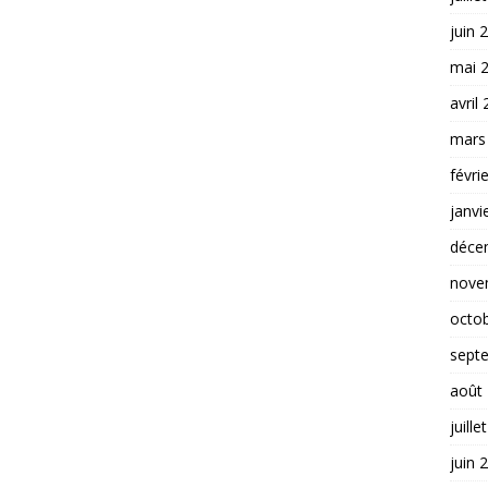
juin 
mai 
avril
mars
févri
janvi
déce
nove
octo
sept
août
juille
juin 