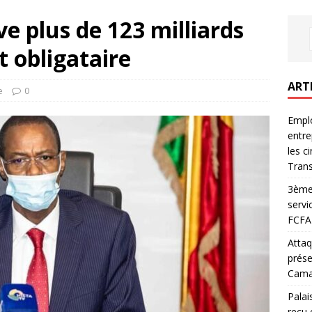
e plus de 123 milliards
t obligataire
ART
e
0
Emplo
entre
les c
Trans
3ème 
servi
FCFA 
Attaq
prése
Camar
Palai
reçu 