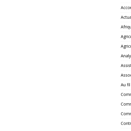
Accor
Actua
Afriq
Agric
Agric
Anal
Assis
Assoc
Au fi
Com
Comm
Comm
Contr