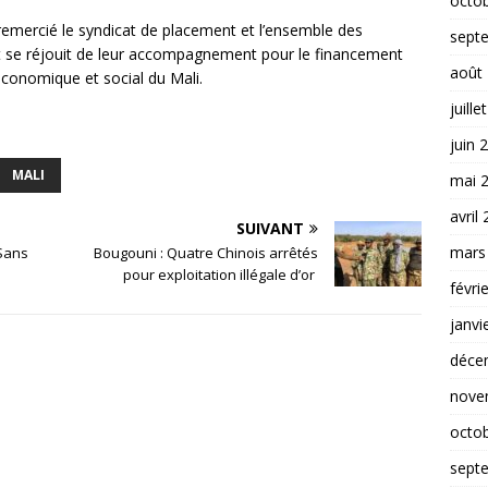
octo
remercié le syndicat de placement et l’ensemble des
sept
et se réjouit de leur accompagnement pour le financement
août
conomique et social du Mali.
juille
juin 
MALI
mai 
avril
SUIVANT
mars
Sans
Bougouni : Quatre Chinois arrêtés
pour exploitation illégale d’or
févri
janvi
déce
nove
octo
sept