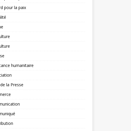
d pour la paix
lité
ue
ulture
ulture
yse
tance humanitaire
iation
l de la Presse
merce
unication
uniqué
ibution