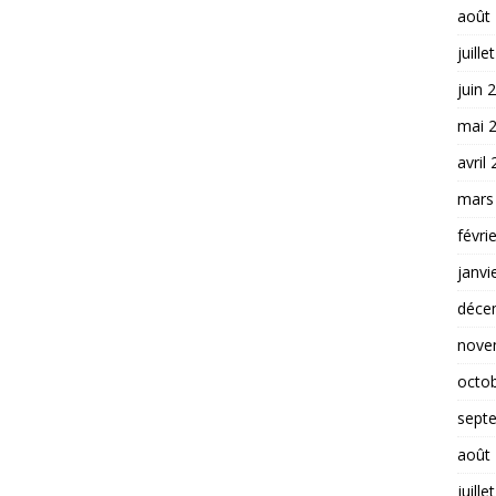
août
juille
juin 
mai 
avril
mars
févri
janvi
déce
nove
octo
sept
août
juille