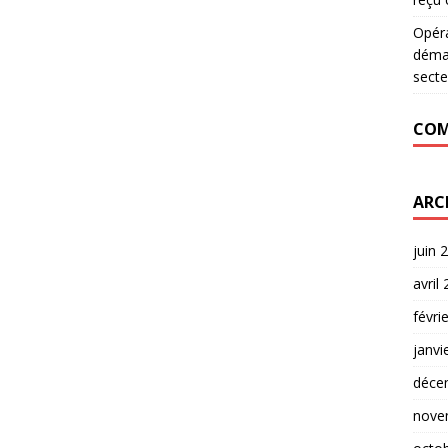
Opér
déman
secte
COM
ARC
juin 
avril
févri
janvi
déce
nove