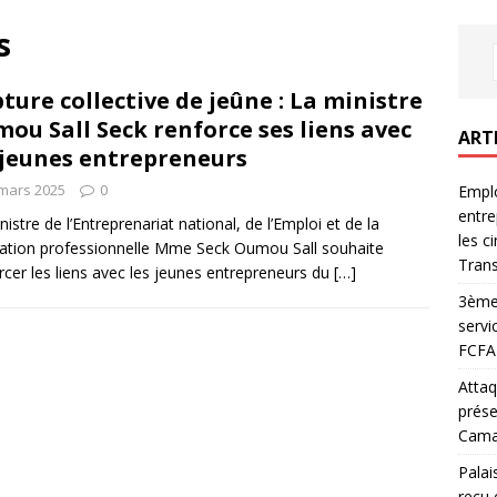
s
ture collective de jeûne : La ministre
ou Sall Seck renforce ses liens avec
ART
 jeunes entrepreneurs
mars 2025
0
Emplo
entre
nistre de l’Entreprenariat national, de l’Emploi et de la
les c
tion professionnelle Mme Seck Oumou Sall souhaite
Trans
rcer les liens avec les jeunes entrepreneurs du
[…]
3ème 
servi
FCFA 
Attaq
prése
Camar
Palai
reçu 