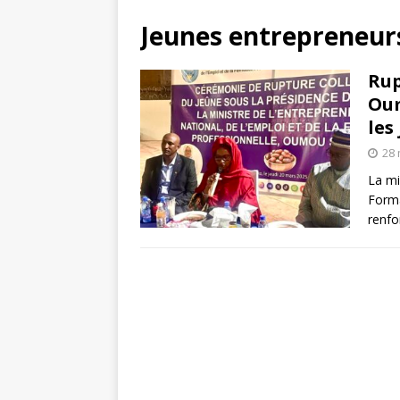
Jeunes entrepreneur
Rup
Oum
les
28 
La mi
Forma
renfo