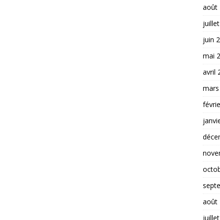
août
juille
juin 
mai 
avril
mars
févri
janvi
déce
nove
octo
sept
août
juille