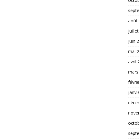
octo
sept
août
juille
juin 
mai 
avril
mars
févri
janvi
déce
nove
octo
sept