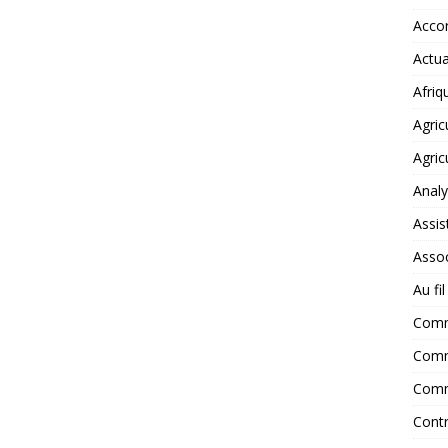
Accor
Actua
Afriq
Agric
Agric
Anal
Assis
Assoc
Au fi
Com
Comm
Comm
Contr