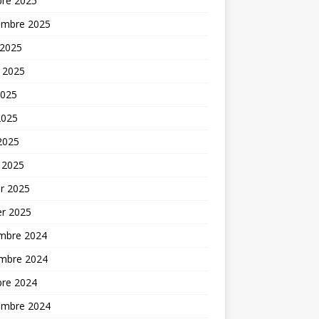
bre 2025
embre 2025
 2025
t 2025
2025
2025
 2025
 2025
er 2025
er 2025
mbre 2024
mbre 2024
bre 2024
embre 2024