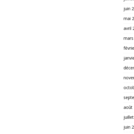
juin 
mai 
avril
mars
févri
janvi
déce
nove
octo
sept
août
juille
juin 