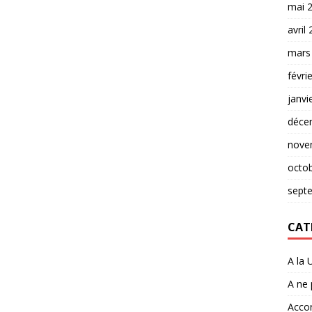
mai 
avril
mars
févri
janvi
déce
nove
octo
sept
CAT
A la 
A ne
Accor