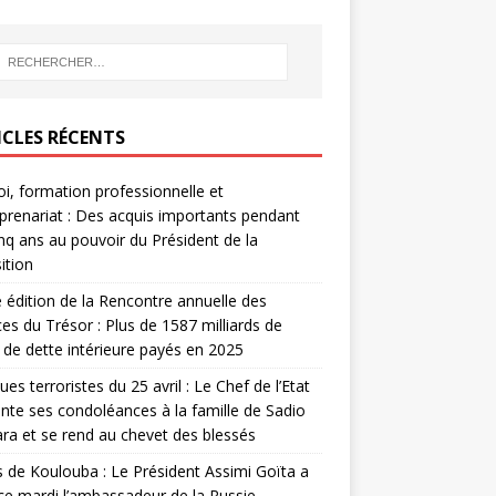
ICLES RÉCENTS
i, formation professionnelle et
prenariat : Des acquis importants pendant
inq ans au pouvoir du Président de la
ition
édition de la Rencontre annuelle des
ces du Trésor : Plus de 1587 milliards de
de dette intérieure payés en 2025
ues terroristes du 25 avril : Le Chef de l’Etat
nte ses condoléances à la famille de Sadio
a et se rend au chevet des blessés
s de Koulouba : Le Président Assimi Goïta a
ce mardi l’ambassadeur de la Russie