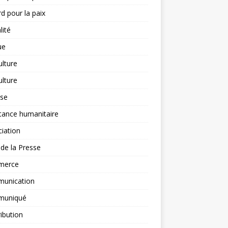
d pour la paix
lité
ue
ulture
ulture
yse
tance humanitaire
iation
l de la Presse
merce
unication
uniqué
ibution