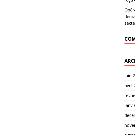
Opér
déman
secte
COM
ARC
juin 
avril
févri
janvi
déce
nove