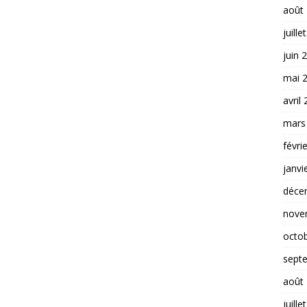
août
juille
juin 
mai 
avril
mars
févri
janvi
déce
nove
octo
sept
août
juille