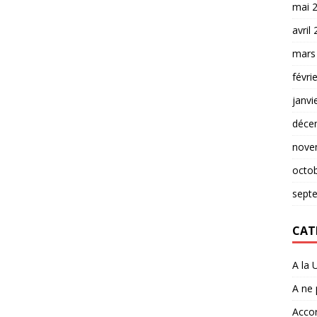
mai 
avril
mars
févri
janvi
déce
nove
octo
sept
CAT
A la 
A ne
Accor