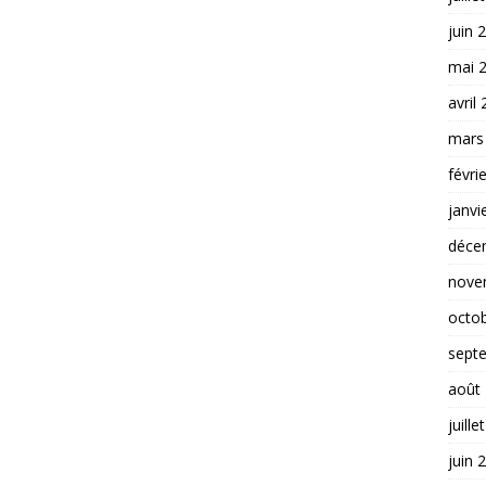
juin 
mai 
avril
mars
févri
janvi
déce
nove
octo
sept
août
juille
juin 