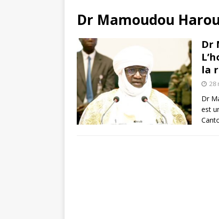
Dr Mamoudou Harou
Dr 
L’h
la 
28 
Dr Ma
est u
Canto