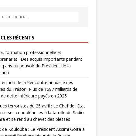
ICLES RÉCENTS
i, formation professionnelle et
prenariat : Des acquis importants pendant
inq ans au pouvoir du Président de la
ition
édition de la Rencontre annuelle des
ces du Trésor : Plus de 1587 milliards de
de dette intérieure payés en 2025
ues terroristes du 25 avril : Le Chef de l’Etat
nte ses condoléances à la famille de Sadio
a et se rend au chevet des blessés
s de Koulouba : Le Président Assimi Goïta a
ce mardi l’ambassadeur de la Russie