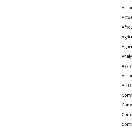
Accor
Actua
Afriq
Agric
Agric
Anal
Assis
Assoc
Au fi
Com
Comm
Comm
Contr