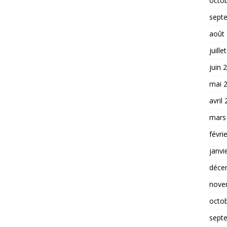
octo
sept
août
juille
juin 
mai 
avril
mars
févri
janvi
déce
nove
octo
sept