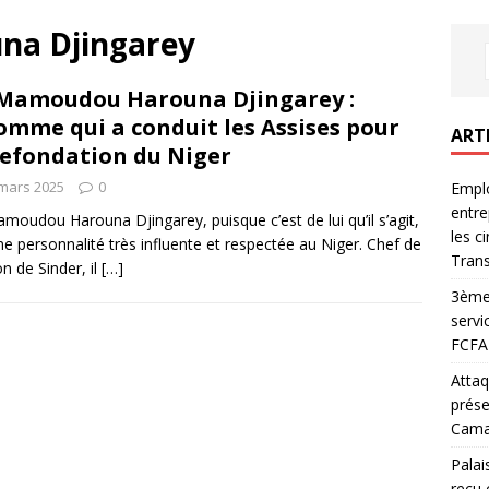
na Djingarey
Mamoudou Harouna Djingarey :
omme qui a conduit les Assises pour
ART
refondation du Niger
mars 2025
0
Emplo
entre
moudou Harouna Djingarey, puisque c’est de lui qu’il s’agit,
les c
ne personnalité très influente et respectée au Niger. Chef de
Trans
n de Sinder, il
[…]
3ème 
servi
FCFA 
Attaq
prése
Camar
Palai
reçu 