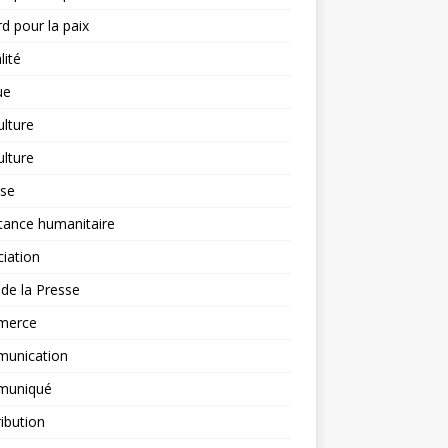
d pour la paix
lité
ue
ulture
ulture
yse
tance humanitaire
iation
l de la Presse
merce
unication
uniqué
ibution