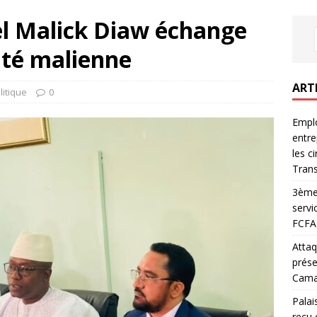
el Malick Diaw échange
té malienne
ART
litique
0
Emplo
entre
les c
Trans
3ème 
servi
FCFA 
Attaq
prése
Camar
Palai
reçu 