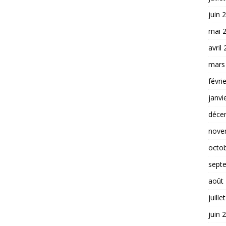
juin 
mai 
avril
mars
févri
janvi
déce
nove
octo
sept
août
juille
juin 