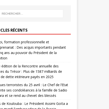
ICLES RÉCENTS
i, formation professionnelle et
prenariat : Des acquis importants pendant
inq ans au pouvoir du Président de la
ition
édition de la Rencontre annuelle des
ces du Trésor : Plus de 1587 milliards de
de dette intérieure payés en 2025
ues terroristes du 25 avril : Le Chef de l’Etat
nte ses condoléances à la famille de Sadio
a et se rend au chevet des blessés
s de Koulouba : Le Président Assimi Goïta a
ce mardi l’ambassadeur de la Russie