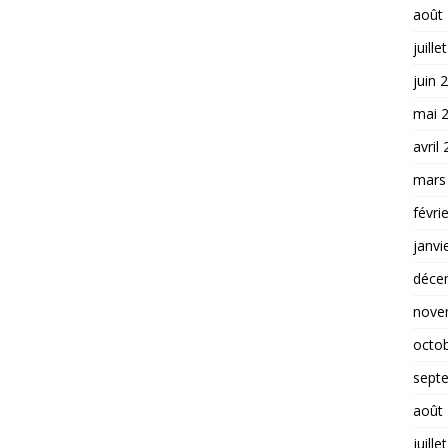
août
juille
juin 
mai 
avril
mars
févri
janvi
déce
nove
octo
sept
août
juille