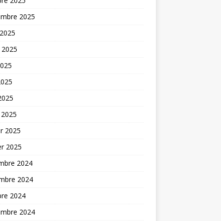
bre 2025
embre 2025
 2025
t 2025
2025
2025
 2025
 2025
er 2025
er 2025
mbre 2024
mbre 2024
bre 2024
embre 2024