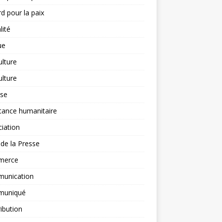
d pour la paix
lité
ue
ulture
ulture
yse
tance humanitaire
iation
l de la Presse
merce
unication
uniqué
ibution