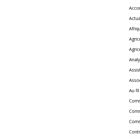
Accor
Actua
Afriq
Agric
Agric
Anal
Assis
Assoc
Au fi
Com
Comm
Comm
Contr