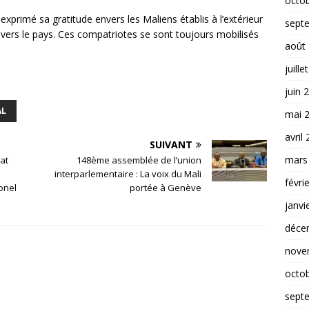
octo
exprimé sa gratitude envers les Maliens établis à l’extérieur
sept
vers le pays. Ces compatriotes se sont toujours mobilisés
août
juille
juin 
AL
mai 
avril
SUIVANT
mars
at
148ème assemblée de l’union
interparlementaire : La voix du Mali
févri
onel
portée à Genève
janvi
déce
nove
octo
sept