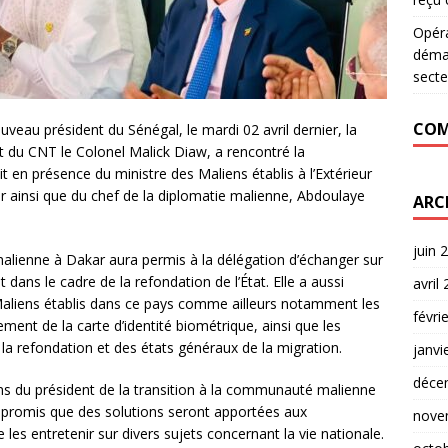
Opér
déman
secte
COM
veau président du Sénégal, le mardi 02 avril dernier, la
t du CNT le Colonel Malick Diaw, a rencontré la
 en présence du ministre des Maliens établis à l’Extérieur
er ainsi que du chef de la diplomatie malienne, Abdoulaye
ARC
juin 
lienne à Dakar aura permis à la délégation d’échanger sur
dans le cadre de la refondation de l’État. Elle a aussi
avril
Maliens établis dans ce pays comme ailleurs notamment les
févri
cement de la carte d’identité biométrique, ainsi que les
a refondation et des états généraux de la migration.
janvi
déce
ns du président de la transition à la communauté malienne
a promis que des solutions seront apportées aux
nove
les entretenir sur divers sujets concernant la vie nationale.