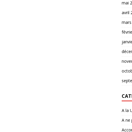
mai 
avril
mars
févri
janvi
déce
nove
octo
sept
CAT
A la 
A ne
Accor