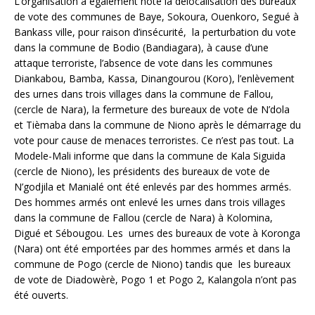
L’organisation a également noté la délocalisation des bureaux
de vote des communes de Baye, Sokoura, Ouenkoro, Segué à
Bankass ville, pour raison d’insécurité, la perturbation du vote
dans la commune de Bodio (Bandiagara), à cause d’une
attaque terroriste, l’absence de vote dans les communes
Diankabou, Bamba, Kassa, Dinangourou (Koro), l’enlèvement
des urnes dans trois villages dans la commune de Fallou,
(cercle de Nara), la fermeture des bureaux de vote de N’dola
et Tièmaba dans la commune de Niono après le démarrage du
vote pour cause de menaces terroristes. Ce n’est pas tout. La
Modele-Mali informe que dans la commune de Kala Siguida
(cercle de Niono), les présidents des bureaux de vote de
N’godjila et Manialé ont été enlevés par des hommes armés.
Des hommes armés ont enlevé les urnes dans trois villages
dans la commune de Fallou (cercle de Nara) à Kolomina,
Digué et Sébougou. Les urnes des bureaux de vote à Koronga
(Nara) ont été emportées par des hommes armés et dans la
commune de Pogo (cercle de Niono) tandis que les bureaux
de vote de Diadowèrè, Pogo 1 et Pogo 2, Kalangola n’ont pas
été ouverts.