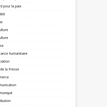
d pour la paix
lité
ue
ulture
ulture
yse
tance humanitaire
iation
l de la Presse
merce
unication
uniqué
ibution