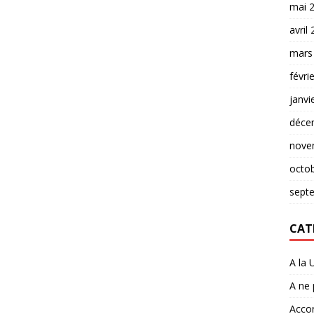
mai 
avril
mars
févri
janvi
déce
nove
octo
sept
CAT
A la 
A ne
Accor