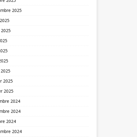
bre 2025
embre 2025
 2025
t 2025
2025
2025
 2025
 2025
er 2025
er 2025
mbre 2024
mbre 2024
bre 2024
embre 2024