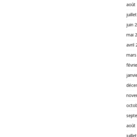
août
juille
juin 
mai 
avril
mars
févri
janvi
déce
nove
octo
sept
août
juille