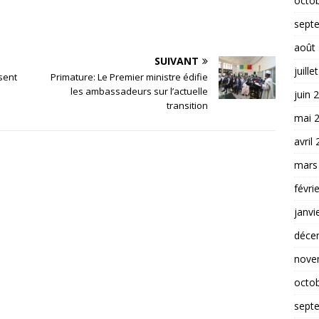
octo
sept
août
SUIVANT
juille
sent
Primature: Le Premier ministre édifie
les ambassadeurs sur l’actuelle
juin 
transition
mai 
avril
mars
févri
janvi
déce
nove
octo
sept