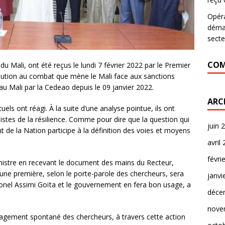
Opér
déman
secte
COM
u Mali, ont été reçus le lundi 7 février 2022 par le Premier
ribution au combat que mène le Mali face aux sanctions
 au Mali par la Cedeao depuis le 09 janvier 2022.
ARC
tuels ont réagi. À la suite d’une analyse pointue, ils ont
stes de la résilience. Comme pour dire que la question qui
juin 
e la Nation participe à la définition des voies et moyens
avril
févri
inistre en recevant le document des mains du Recteur,
’une première, selon le porte-parole des chercheurs, sera
janvi
olonel Assimi Goïta et le gouvernement en fera bon usage, a
déce
nove
gagement spontané des chercheurs, à travers cette action