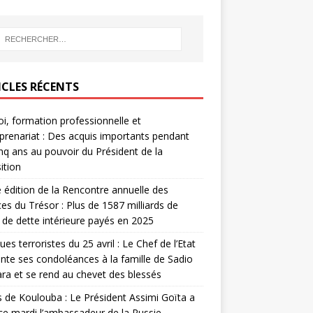
ICLES RÉCENTS
i, formation professionnelle et
prenariat : Des acquis importants pendant
inq ans au pouvoir du Président de la
ition
édition de la Rencontre annuelle des
ces du Trésor : Plus de 1587 milliards de
de dette intérieure payés en 2025
ues terroristes du 25 avril : Le Chef de l’Etat
nte ses condoléances à la famille de Sadio
a et se rend au chevet des blessés
s de Koulouba : Le Président Assimi Goïta a
ce mardi l’ambassadeur de la Russie