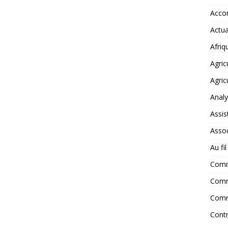
Accor
Actua
Afriq
Agric
Agric
Anal
Assis
Assoc
Au fi
Com
Comm
Comm
Contr