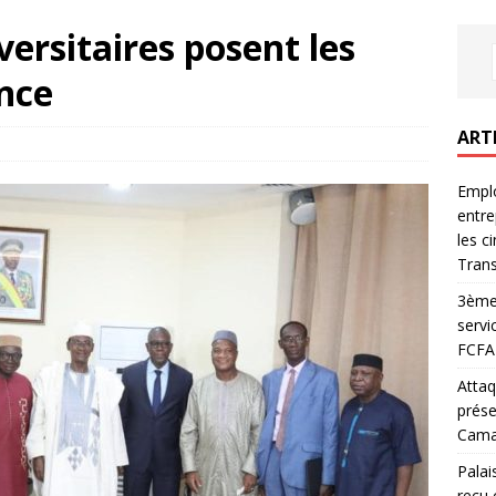
ersitaires posent les
ence
ART
Emplo
entre
les c
Trans
3ème 
servi
FCFA 
Attaq
prése
Camar
Palai
reçu 