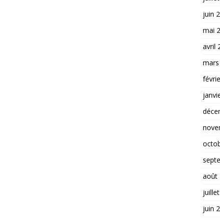
juin 
mai 
avril
mars
févri
janvi
déce
nove
octo
sept
août
juille
juin 