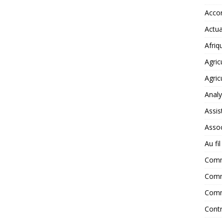
Accor
Actua
Afriq
Agric
Agric
Anal
Assis
Assoc
Au fi
Com
Comm
Comm
Contr