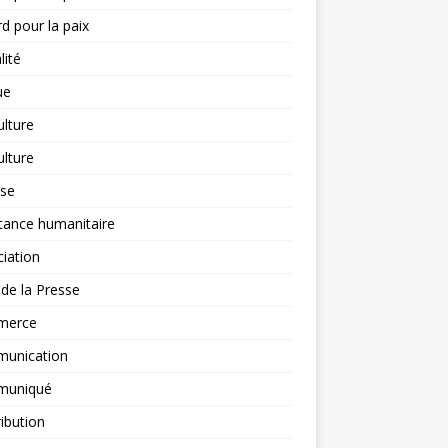
d pour la paix
lité
ue
ulture
ulture
yse
tance humanitaire
iation
l de la Presse
merce
unication
uniqué
ibution