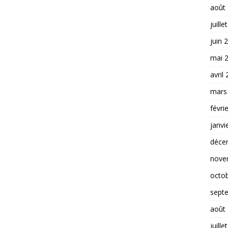
août
juille
juin 
mai 
avril
mars
févri
janvi
déce
nove
octo
sept
août
juille