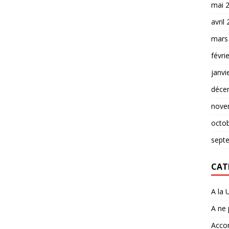
mai 
avril
mars
févri
janvi
déce
nove
octo
sept
CAT
A la 
A ne
Accor