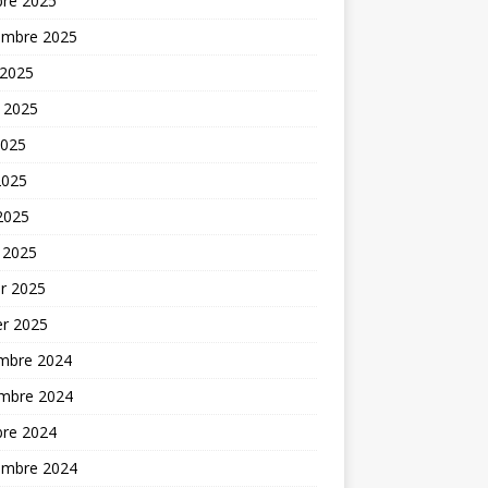
bre 2025
embre 2025
 2025
t 2025
2025
2025
 2025
 2025
er 2025
er 2025
mbre 2024
mbre 2024
bre 2024
embre 2024