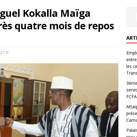
guel Kokalla Maïga
rès quatre mois de repos
ART
0
Emplo
entre
les c
Trans
3ème 
servi
FCFA 
Attaq
prése
Camar
Palai
reçu 