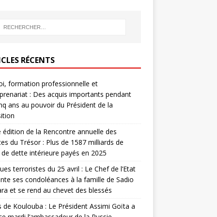
ICLES RÉCENTS
i, formation professionnelle et
prenariat : Des acquis importants pendant
inq ans au pouvoir du Président de la
ition
édition de la Rencontre annuelle des
ces du Trésor : Plus de 1587 milliards de
de dette intérieure payés en 2025
ues terroristes du 25 avril : Le Chef de l’Etat
nte ses condoléances à la famille de Sadio
a et se rend au chevet des blessés
s de Koulouba : Le Président Assimi Goïta a
ce mardi l’ambassadeur de la Russie