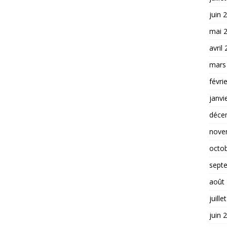
juin 
mai 
avril
mars
févri
janvi
déce
nove
octo
sept
août
juille
juin 