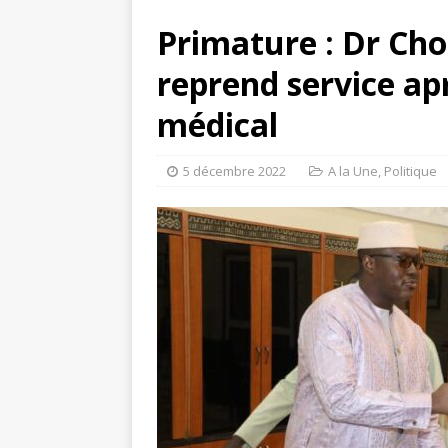
Primature :
Dr Cho
reprend service ap
médical
5 décembre 2022
A la Une
,
Politique