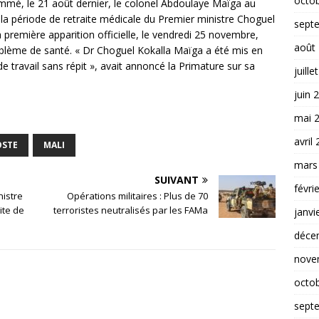
octo
ommé, le 21 août dernier, le colonel Abdoulaye Maïga au
 la période de retraite médicale du Premier ministre Choguel
sept
a première apparition officielle, le vendredi 25 novembre,
août
oblème de santé. « Dr Choguel Kokalla Maïga a été mis en
 travail sans répit », avait annoncé la Primature sur sa
juille
juin 
mai 
avril
OSTE
MALI
mars
SUIVANT
févri
nistre
Opérations militaires : Plus de 70
ite de
terroristes neutralisés par les FAMa
janvi
déce
nove
octo
sept