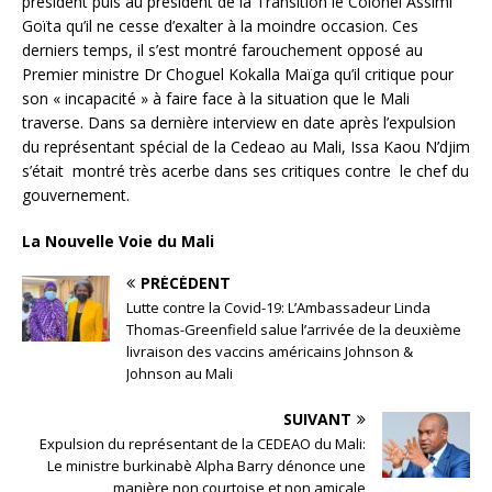
président puis au président de la Transition le Colonel Assimi
Goïta qu’il ne cesse d’exalter à la moindre occasion. Ces
derniers temps, il s’est montré farouchement opposé au
Premier ministre Dr Choguel Kokalla Maïga qu’il critique pour
son « incapacité » à faire face à la situation que le Mali
traverse. Dans sa dernière interview en date après l’expulsion
du représentant spécial de la Cedeao au Mali, Issa Kaou N’djim
s’était montré très acerbe dans ses critiques contre le chef du
gouvernement.
La Nouvelle Voie du Mali
PRÉCÉDENT
Lutte contre la Covid-19: L’Ambassadeur Linda
Thomas-Greenfield salue l’arrivée de la deuxième
livraison des vaccins américains Johnson &
Johnson au Mali
SUIVANT
Expulsion du représentant de la CEDEAO du Mali:
Le ministre burkinabè Alpha Barry dénonce une
manière non courtoise et non amicale