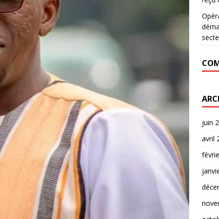
Opér
déman
secte
COM
ARC
juin 
avril
févri
janvi
déce
nove