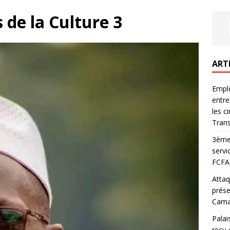
de la Culture 3
ART
Emplo
entre
les c
Trans
3ème 
servi
FCFA 
Attaq
prése
Camar
Palai
reçu 