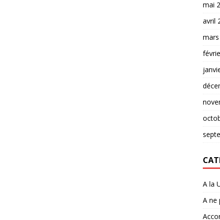
mai 
avril
mars
févri
janvi
déce
nove
octo
sept
CAT
A la 
A ne
Accor