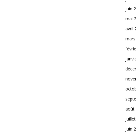
juin 
mai 
avril
mars
févri
janvi
déce
nove
octo
sept
août
juille
juin 