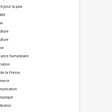
d pour la paix
lité
ue
ulture
ulture
yse
tance humanitaire
iation
l de la Presse
merce
unication
uniqué
ibution