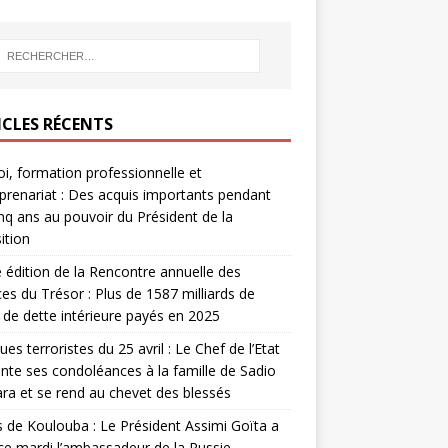
ICLES RÉCENTS
i, formation professionnelle et
prenariat : Des acquis importants pendant
inq ans au pouvoir du Président de la
ition
édition de la Rencontre annuelle des
ces du Trésor : Plus de 1587 milliards de
de dette intérieure payés en 2025
ues terroristes du 25 avril : Le Chef de l’Etat
nte ses condoléances à la famille de Sadio
a et se rend au chevet des blessés
s de Koulouba : Le Président Assimi Goïta a
ce mardi l’ambassadeur de la Russie