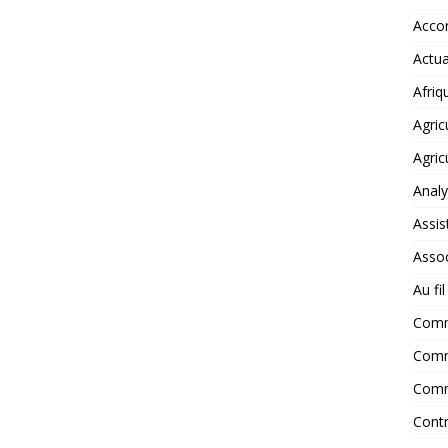
Accor
Actua
Afriq
Agric
Agric
Anal
Assis
Assoc
Au fi
Com
Comm
Comm
Contr