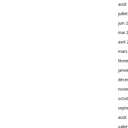
août
juille
juin 
mai 
avril
mars
févri
janvi
déce
nove
octo
sept
août
juille