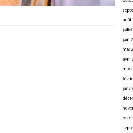
octo
sept
août
juille
juin 
mai 
avril
mars
févri
janvi
déce
nove
octo
sept