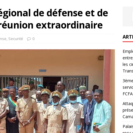
égional de défense et de
 réunion extraordinaire
ART
nse
,
Securité
0
Emplo
entre
les c
Trans
3ème 
servi
FCFA 
Attaq
prése
Camar
Palai
reçu 