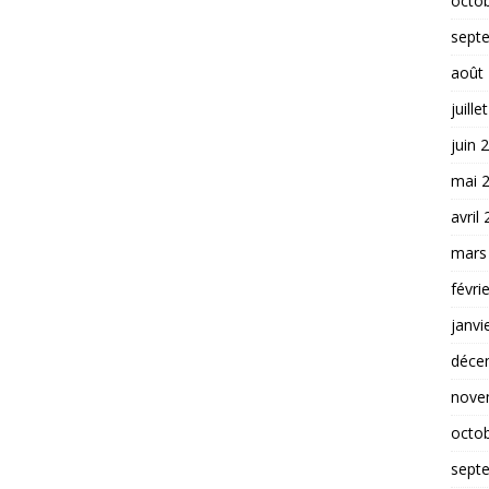
octo
sept
août
juille
juin 
mai 
avril
mars
févri
janvi
déce
nove
octo
sept