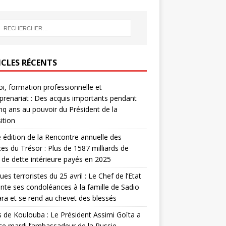
ICLES RÉCENTS
i, formation professionnelle et
prenariat : Des acquis importants pendant
inq ans au pouvoir du Président de la
ition
édition de la Rencontre annuelle des
ces du Trésor : Plus de 1587 milliards de
de dette intérieure payés en 2025
ues terroristes du 25 avril : Le Chef de l’Etat
nte ses condoléances à la famille de Sadio
a et se rend au chevet des blessés
s de Koulouba : Le Président Assimi Goïta a
ce mardi l’ambassadeur de la Russie