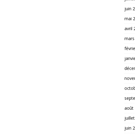
juin 
mai 
avril
mars
févri
janvi
déce
nove
octo
sept
août
juille
juin 