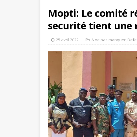
Mopti: Le comité r
securité tient une
25 avril 2022
A ne pas manquer
,
Defe