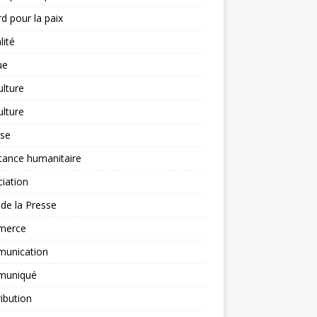
d pour la paix
lité
ue
ulture
ulture
yse
tance humanitaire
iation
l de la Presse
merce
unication
uniqué
ibution