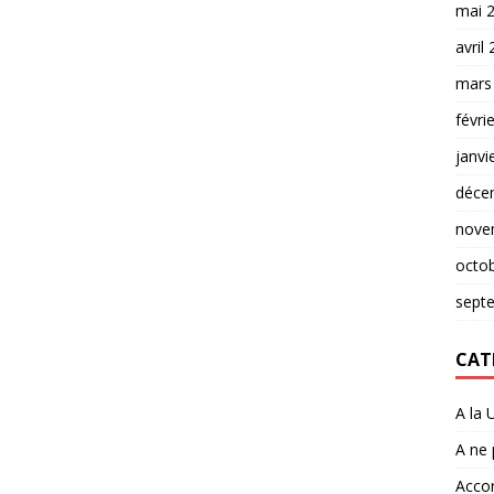
mai 
avril
mars
févri
janvi
déce
nove
octo
sept
CAT
A la 
A ne
Accor