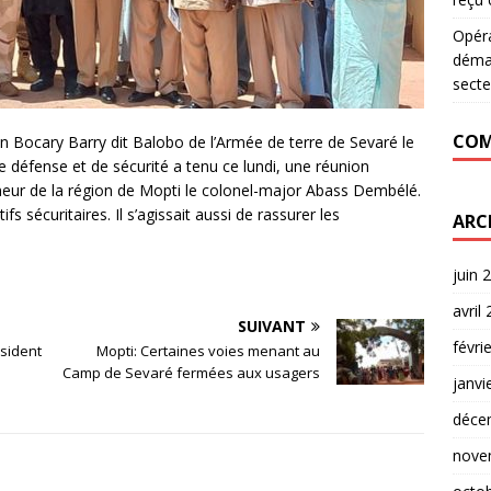
Opér
déman
secte
COM
Bocary Barry dit Balobo de l’Armée de terre de Sevaré le
e défense et de sécurité a tenu ce lundi, une réunion
neur de la région de Mopti le colonel-major Abass Dembélé.
fs sécuritaires. Il s’agissait aussi de rassurer les
ARC
juin 
avril
SUIVANT
févri
ésident
Mopti: Certaines voies menant au
Camp de Sevaré fermées aux usagers
janvi
déce
nove