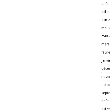
août
juille
juin 
mai 
avril
mars
févri
janvi
déce
nove
octo
sept
août
juille