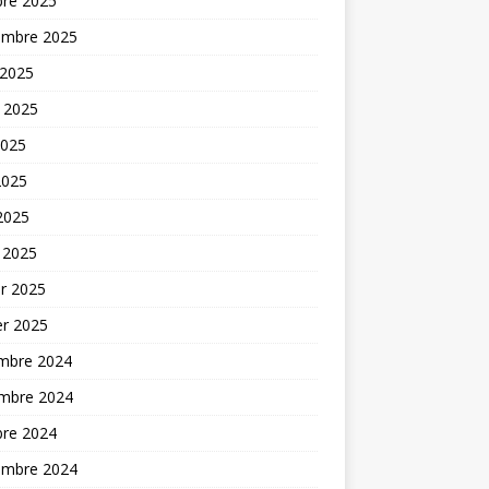
bre 2025
embre 2025
 2025
t 2025
2025
2025
 2025
 2025
er 2025
er 2025
mbre 2024
mbre 2024
bre 2024
embre 2024