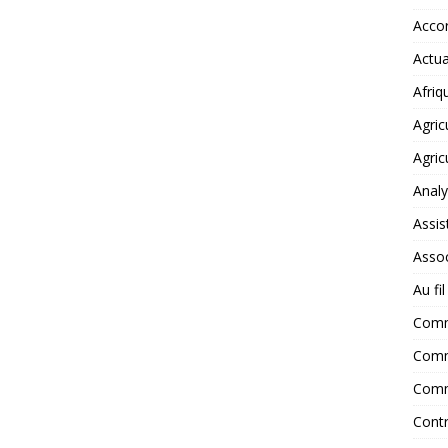
Accor
Actua
Afriq
Agric
Agric
Anal
Assis
Assoc
Au fi
Com
Comm
Comm
Contr