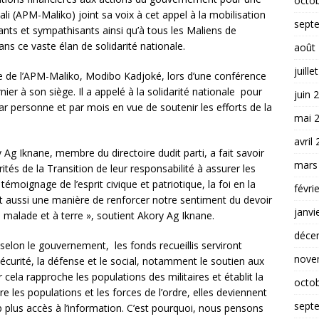
octo
Mali (APM-Maliko) joint sa voix à cet appel à la mobilisation
sept
ts et sympathisants ainsi qu’à tous les Maliens de
dans ce vaste élan de solidarité nationale.
août
juille
ire de l’APM-Maliko, Modibo Kadjoké, lors d’une conférence
ier à son siège. Il a appelé à la solidarité nationale pour
juin 
ar personne et par mois en vue de soutenir les efforts de la
mai 
avril
 Ag Iknane, membre du directoire dudit parti, a fait savoir
mars
tés de la Transition de leur responsabilité à assurer les
 témoignage de l’esprit civique et patriotique, la foi en la
févri
est aussi une manière de renforcer notre sentiment du devoir
janvi
 malade et à terre », soutient Akory Ag Iknane.
déce
elon le gouvernement, les fonds recueillis serviront
nove
sécurité, la défense et le social, notamment le soutien aux
 cela rapproche les populations des militaires et établit la
octo
e les populations et les forces de l’ordre, elles deviennent
sept
p plus accès à l’information. C’est pourquoi, nous pensons