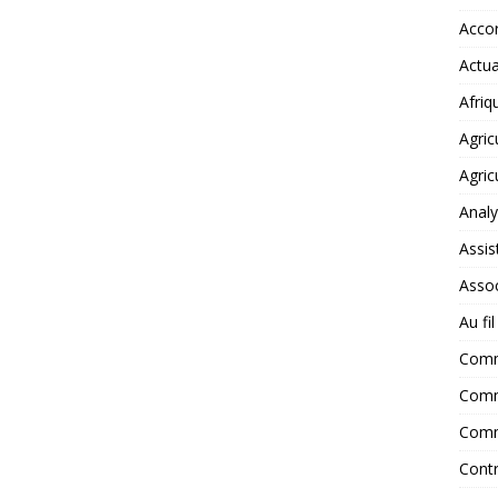
Accor
Actua
Afriq
Agric
Agric
Anal
Assis
Assoc
Au fi
Com
Comm
Comm
Contr