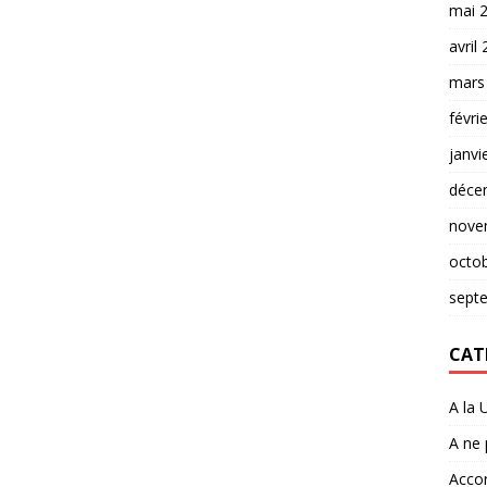
mai 
avril
mars
févri
janvi
déce
nove
octo
sept
CAT
A la 
A ne
Accor