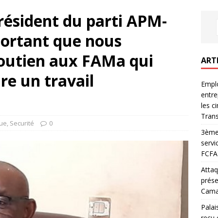
résident du parti APM-
portant que nous
soutien aux FAMa qui
ART
ire un travail
Emplo
entre
les c
Trans
que
,
Securité
0
3ème 
servi
FCFA 
Attaq
prése
Camar
Palai
reçu 