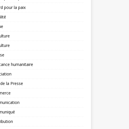
d pour la paix
lité
ue
ulture
ulture
yse
tance humanitaire
iation
l de la Presse
merce
unication
uniqué
ibution