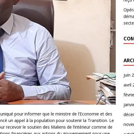
Opér
déman
secte
COM
ARC
juin 
avril
févri
janvi
niqué pour informer que le ministre de l’Economie et des
déce
cé un appel à la population pour soutenir la Transition. Le
nove
r recevoir le soutien des Maliens de l’intérieur comme de
ibutions financières aux actions du gouvernement pour une