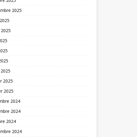
bre 2025
embre 2025
 2025
t 2025
2025
2025
 2025
 2025
er 2025
er 2025
mbre 2024
mbre 2024
bre 2024
embre 2024