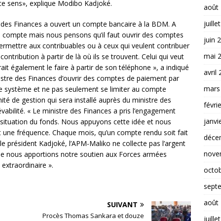
 ce sens», explique Modibo Kadjoké.
août
juille
re des Finances a ouvert un compte bancaire à la BDM. A
 compte mais nous pensons qu’il faut ouvrir des comptes
juin 
ermettre aux contribuables ou à ceux qui veulent contribuer
mai 
tribution à partir de là où ils se trouvent. Celui qui veut
it également le faire à partir de son téléphone », a indiqué
avril
tre des Finances d’ouvrir des comptes de paiement par
mars
le système et ne pas seulement se limiter au compte
ité de gestion qui sera installé auprès du ministre des
févri
vabilité. « Le ministre des Finances a pris l’engagement
janvi
a situation du fonds. Nous appuyons cette idée et nous
t une fréquence. Chaque mois, qu’un compte rendu soit fait
déce
r le président Kadjoké, l’APM-Maliko ne collecte pas l’argent
nove
t que nous apportions notre soutien aux Forces armées
l extraordinaire ».
octo
sept
août
SUIVANT
Procès Thomas Sankara et douze
juille