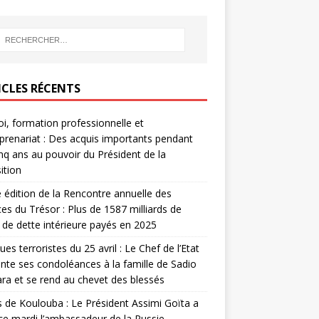
ICLES RÉCENTS
i, formation professionnelle et
prenariat : Des acquis importants pendant
inq ans au pouvoir du Président de la
ition
édition de la Rencontre annuelle des
ces du Trésor : Plus de 1587 milliards de
de dette intérieure payés en 2025
ues terroristes du 25 avril : Le Chef de l’Etat
nte ses condoléances à la famille de Sadio
a et se rend au chevet des blessés
s de Koulouba : Le Président Assimi Goïta a
ce mardi l’ambassadeur de la Russie