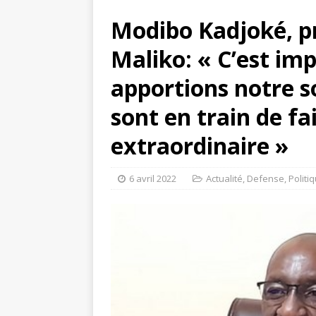
Modibo Kadjoké, p
Maliko: « C’est im
apportions notre 
sont en train de fa
extraordinaire »
6 avril 2022
Actualité
,
Defense
,
Politi