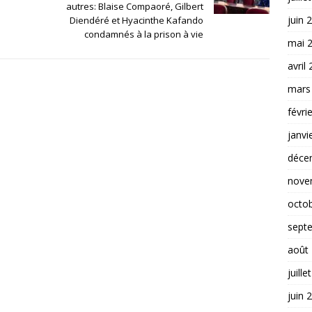
autres: Blaise Compaoré, Gilbert
juin 
Diendéré et Hyacinthe Kafando
condamnés à la prison à vie
mai 
avril
mars
févri
janvi
déce
nove
octo
sept
août
juille
juin 