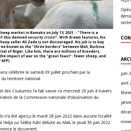
Opér
déman
secte
heep market in Bamako on July 13, 2021. - "There is a
COM
 this damned security crisis!". With drawn features, his
eep seller Ali Zada is not discouraged. His job is to buy
t area known as the "three borders" between Mali, Burkina
ital of Niger. Like him, there are millions of breeders,
the impact of war on the "great feast": fewer sheep, and
ARC
 AFP)
 sera célébrée le samedi 09 juillet prochain par la
juin 
 territoire national.
avril
 et des Coutumes l’a fait savoir ce mercredi 29 juin à travers
févri
ération de la Commission nationale d’observation du
janvi
déce
alo n’a été aperçu le mardi 28 juin 2022 dans aucune localité
nove
 Hidja ou Seliba Kalo débute au Mali, le jeudi 30 juin 2022
 annonce le document.