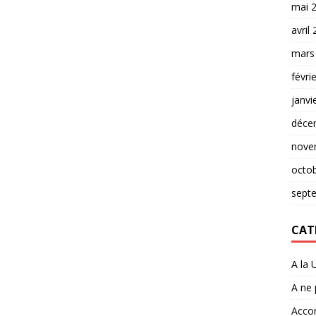
mai 
avril
mars
févri
janvi
déce
nove
octo
sept
CAT
A la 
A ne
Accor