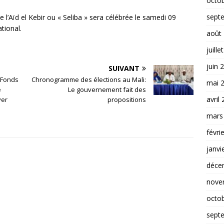
octo
sept
e l’Aïd el Kebir ou « Seliba » sera célébrée le samedi 09
ational.
août
juille
juin 
SUIVANT
 Fonds
Chronogramme des élections au Mali:
mai 
e
Le gouvernement fait des
avril
yer
propositions
mars
févri
janvi
déce
nove
octo
sept