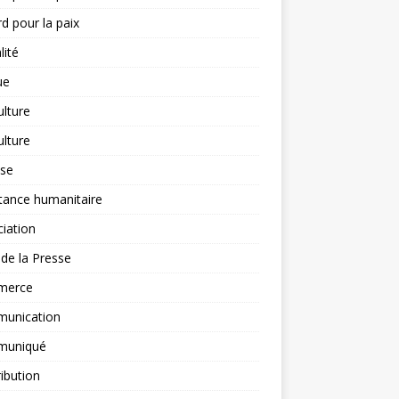
d pour la paix
lité
ue
ulture
ulture
yse
tance humanitaire
iation
l de la Presse
merce
unication
uniqué
ibution