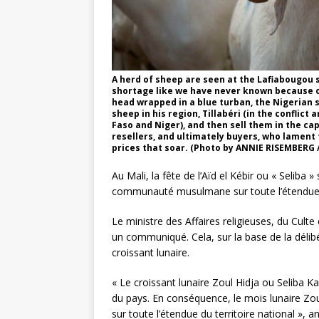
A herd of sheep are seen at the Lafiabougou s
shortage like we have never known because of
head wrapped in a blue turban, the Nigerian sh
sheep in his region, Tillabéri (in the conflic
Faso and Niger), and then sell them in the cap
resellers, and ultimately buyers, who lament 
prices that soar. (Photo by ANNIE RISEMBERG /
Au Mali, la fête de l’Aïd el Kébir ou « Seliba »
communauté musulmane sur toute l’étendue du
Le ministre des Affaires religieuses, du Culte
un communiqué. Cela, sur la base de la délib
croissant lunaire.
« Le croissant lunaire Zoul Hidja ou Seliba K
du pays. En conséquence, le mois lunaire Zoul
sur toute l’étendue du territoire national »,