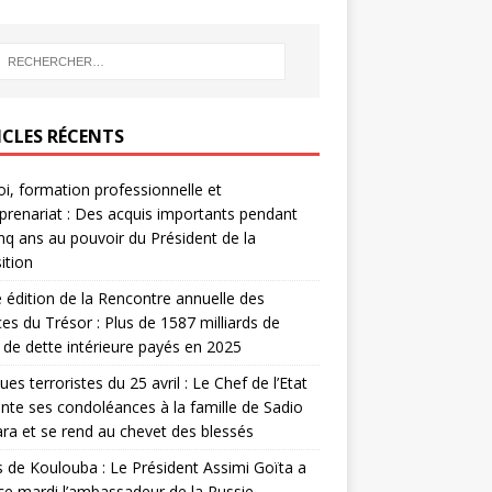
ICLES RÉCENTS
i, formation professionnelle et
prenariat : Des acquis importants pendant
inq ans au pouvoir du Président de la
ition
édition de la Rencontre annuelle des
ces du Trésor : Plus de 1587 milliards de
de dette intérieure payés en 2025
ues terroristes du 25 avril : Le Chef de l’Etat
nte ses condoléances à la famille de Sadio
a et se rend au chevet des blessés
s de Koulouba : Le Président Assimi Goïta a
ce mardi l’ambassadeur de la Russie