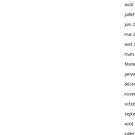
août
juille
juin 
mai 
avril
mars
févri
janvi
déce
nove
octo
sept
août
juille