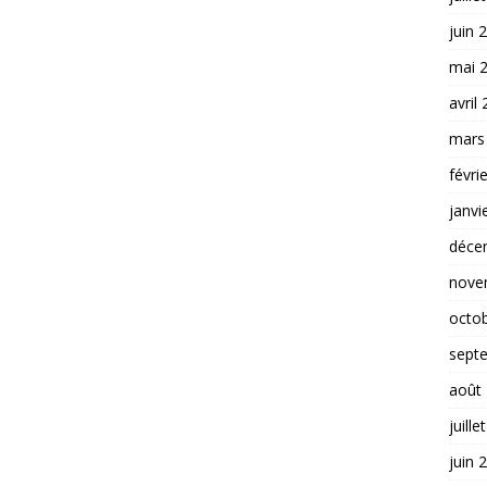
juin 
mai 
avril
mars
févri
janvi
déce
nove
octo
sept
août
juille
juin 