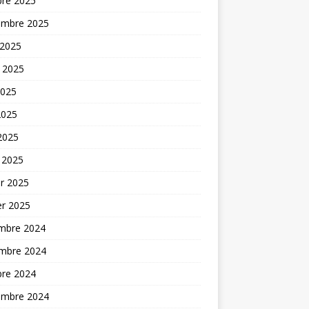
bre 2025
embre 2025
 2025
t 2025
2025
2025
 2025
 2025
er 2025
er 2025
mbre 2024
mbre 2024
bre 2024
embre 2024