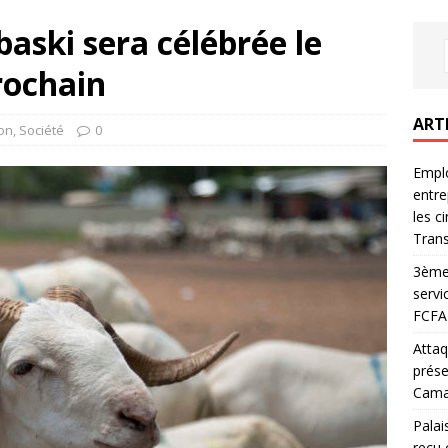
baski sera célébrée le
rochain
ART
ion
,
Société
0
Emplo
entre
les c
Trans
3ème 
servi
FCFA 
Attaq
prése
Camar
Palai
reçu 