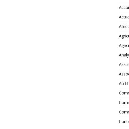
Accor
Actua
Afriq
Agric
Agric
Anal
Assis
Assoc
Au fi
Com
Comm
Comm
Contr