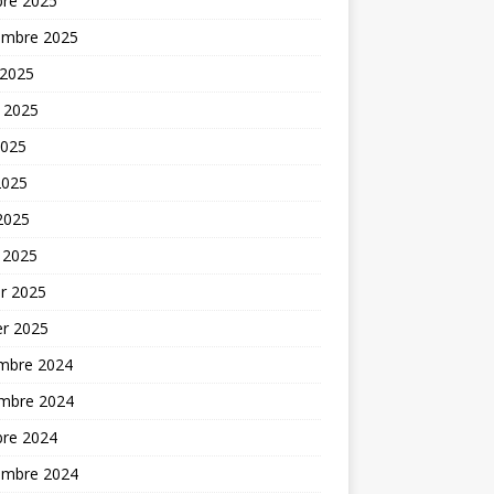
bre 2025
embre 2025
 2025
t 2025
2025
2025
 2025
 2025
er 2025
er 2025
mbre 2024
mbre 2024
bre 2024
embre 2024