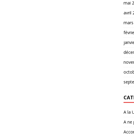
mai 
avril
mars
févri
janvi
déce
nove
octo
sept
CAT
A la 
A ne
Accor