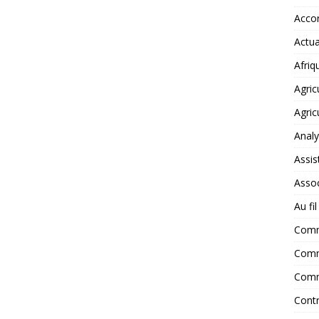
Accor
Actua
Afriq
Agric
Agric
Anal
Assis
Assoc
Au fi
Com
Comm
Comm
Contr