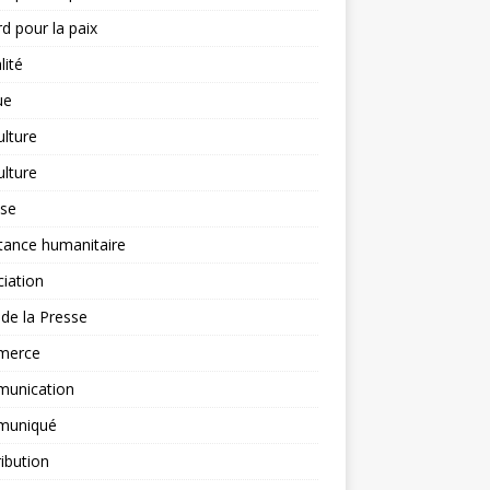
d pour la paix
lité
ue
ulture
ulture
yse
tance humanitaire
iation
l de la Presse
merce
unication
uniqué
ibution