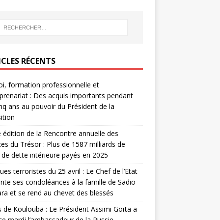
ICLES RÉCENTS
i, formation professionnelle et
prenariat : Des acquis importants pendant
inq ans au pouvoir du Président de la
ition
édition de la Rencontre annuelle des
ces du Trésor : Plus de 1587 milliards de
de dette intérieure payés en 2025
ues terroristes du 25 avril : Le Chef de l’Etat
nte ses condoléances à la famille de Sadio
a et se rend au chevet des blessés
s de Koulouba : Le Président Assimi Goïta a
ce mardi l’ambassadeur de la Russie