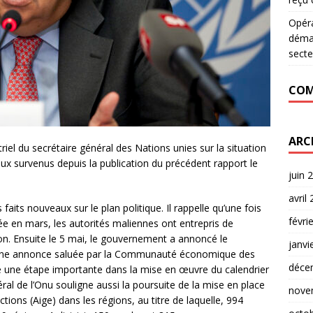
Opér
déman
secte
COM
ARC
triel du secrétaire général des Nations unies sur la situation
x survenus depuis la publication du précédent rapport le
juin 
avril
aits nouveaux sur le plan politique. Il rappelle qu’une fois
févri
ée en mars, les autorités maliennes ont entrepris de
on. Ensuite le 5 mai, le gouvernement a annoncé le
janvi
. Une annonce saluée par la Communauté économique des
déce
e une étape importante dans la mise en œuvre du calendrier
éral de l’Onu souligne aussi la poursuite de la mise en place
nove
tions (Aige) dans les régions, au titre de laquelle, 994