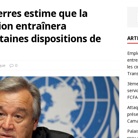
erres estime que la
ion entraînera
rtaines dispositions de
ART
Emplo
entre
ique
0
les c
Trans
3ème 
servi
FCFA 
Attaq
prése
Camar
Palai
reçu 