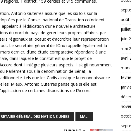
octo
19 régions, 1 district, 159 cercles et 815 communes.
sept
iation, Antonio Guterres assure que les six lois sur la
août
adoptées par le Conseil national de Transition coïncident
d appelant à l’édification d’une nouvelle architecture
juille
tions du nord du pays de gérer leurs propres affaires, par
juin 
eils régionaux et locaux et d’accroître leur représentation
 tout. Le secrétaire général de l’Onu rappelle également la
mai 
n mars dernier, d’une étude comparative répondant à une
avril
le, dans laquelle le constat est que le projet de
Accord dont il intègre plusieurs aspects. Il s’agit notamment
mars
du Parlement sous la dénomination de Sénat, la
févri
traditionnelle tels que les Cadis ainsi que la reconnaissance
lles. Mieux, Antonio Guterres pense que si elle est
janvi
’application de certaines dispositions de l’Accord.
déce
nove
octo
CRETAIRE GÉNERAL DES NATIONS UNIES
MALI
sept
SUIVANT