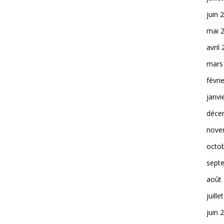
juin 
mai 
avril
mars
févri
janvi
déce
nove
octo
sept
août
juille
juin 