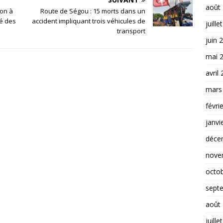
août
ion à
Route de Ségou : 15 morts dans un
té des
accident impliquant trois véhicules de
juille
transport
juin 
mai 
avril
mars
févri
janvi
déce
nove
octo
sept
août
juille