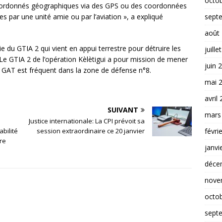
octo
oordonnés géographiques via des GPS ou des coordonnées
 par une unité amie ou par l’aviation », a expliqué
sept
août
artie du GTIA 2 qui vient en appui terrestre pour détruire les
juille
e. Le GTIA 2 de l’opération Kèlètigui a pour mission de mener
juin 
e GAT est fréquent dans la zone de défense n°8.
mai 
avril
SUIVANT
mars
Justice internationale: La CPI prévoit sa
bilité
session extraordinaire ce 20 janvier
févri
re
janvi
déce
nove
octo
sept