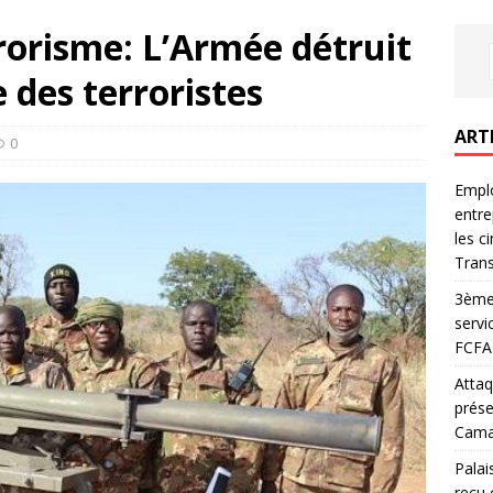
rrorisme: L’Armée détruit
 des terroristes
ART
0
Emplo
entre
les c
Trans
3ème 
servi
FCFA 
Attaq
prése
Camar
Palai
reçu 