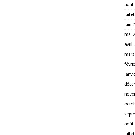
août
juille
juin 
mai 
avril
mars
févri
janvi
déce
nove
octo
sept
août
juille