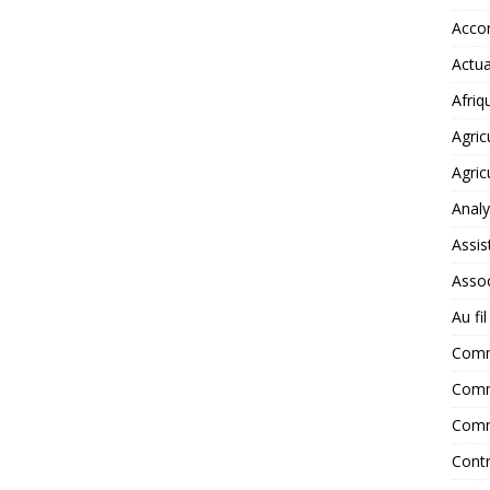
Accor
Actua
Afriq
Agric
Agric
Anal
Assis
Assoc
Au fi
Com
Comm
Comm
Contr