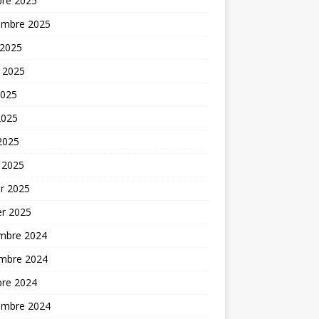
bre 2025
embre 2025
 2025
t 2025
2025
2025
 2025
 2025
er 2025
er 2025
mbre 2024
mbre 2024
bre 2024
embre 2024