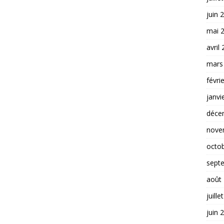
juin 
mai 
avril
mars
févri
janvi
déce
nove
octo
sept
août
juille
juin 