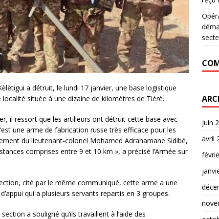
Opér
déman
secte
COM
èlètigui a détruit, le lundi 17 janvier, une base logistique
ARC
 localité située à une dizaine de kilomètres de Tièrè.
 il ressort que les artilleurs ont détruit cette base avec
juin 
est une arme de fabrication russe très efficace pour les
avril
ndement du lieutenant-colonel Mohamed Adrahamane Sidibé,
distances comprises entre 9 et 10 km », a précisé l’Armée sur
févri
janvi
section, cité par le même communiqué, cette arme a une
déce
’appui qui a plusieurs servants repartis en 3 groupes.
nove
ection a souligné qu’ils travaillent à l’aide des