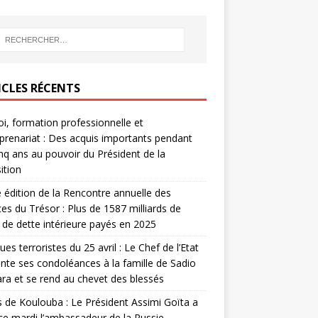
ICLES RÉCENTS
i, formation professionnelle et
prenariat : Des acquis importants pendant
inq ans au pouvoir du Président de la
ition
édition de la Rencontre annuelle des
ces du Trésor : Plus de 1587 milliards de
de dette intérieure payés en 2025
ues terroristes du 25 avril : Le Chef de l’Etat
nte ses condoléances à la famille de Sadio
a et se rend au chevet des blessés
s de Koulouba : Le Président Assimi Goïta a
ce mardi l’ambassadeur de la Russie