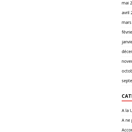
mai 
avril
mars
févri
janvi
déce
nove
octo
sept
CAT
A la 
A ne
Accor