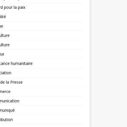
d pour la paix
lité
ue
ulture
ulture
yse
tance humanitaire
iation
l de la Presse
merce
unication
uniqué
ibution