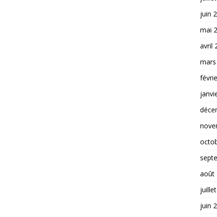
juin 
mai 
avril
mars
févri
janvi
déce
nove
octo
sept
août
juille
juin 