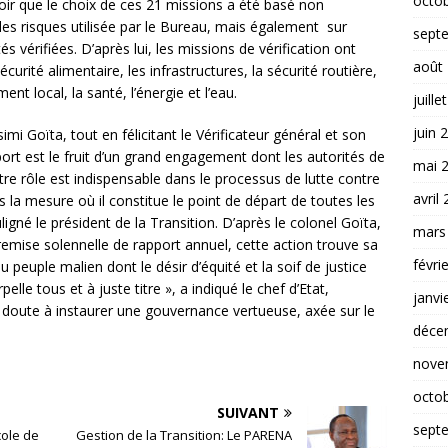
octo
savoir que le choix de ces 21 missions a été basé non
des risques utilisée par le Bureau, mais également sur
sept
és vérifiées. D’après lui, les missions de vérification ont
août
urité alimentaire, les infrastructures, la sécurité routière,
nt local, la santé, l’énergie et l’eau.
juille
juin 
mi Goïta, tout en félicitant le Vérificateur général et son
port est le fruit d’un grand engagement dont les autorités de
mai 
Votre rôle est indispensable dans le processus de lutte contre
avril
s la mesure où il constitue le point de départ de toutes les
igné le président de la Transition. D’après le colonel Goïta,
mars
 remise solennelle de rapport annuel, cette action trouve sa
févri
u peuple malien dont le désir d’équité et la soif de justice
lle tous et à juste titre », a indiqué le chef d’Etat,
janvi
 doute à instaurer une gouvernance vertueuse, axée sur le
déce
nove
octo
SUIVANT
sept
cole de
Gestion de la Transition: Le PARENA