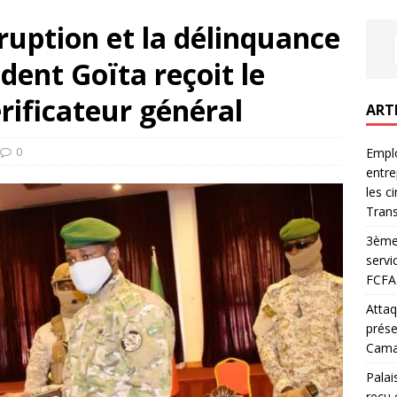
rruption et la délinquance
ident Goïta reçoit le
rificateur général
ART
0
Emplo
entre
les c
Trans
3ème 
servi
FCFA 
Attaq
prése
Camar
Palai
reçu 