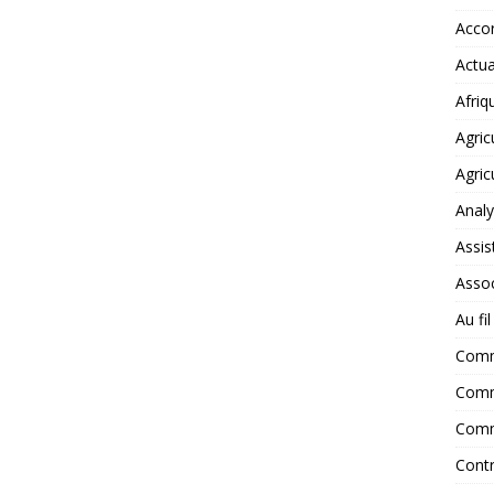
Accor
Actua
Afriq
Agric
Agric
Anal
Assis
Assoc
Au fi
Com
Comm
Comm
Contr