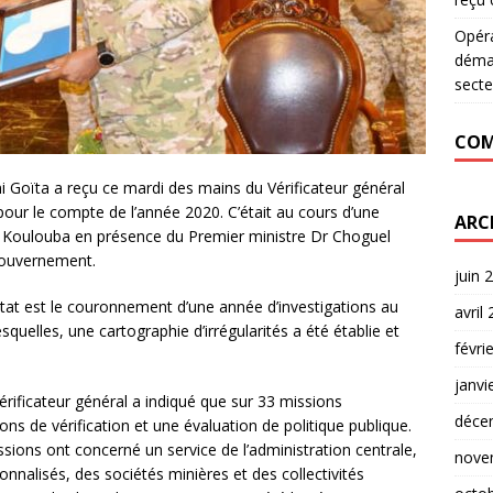
Opér
déman
secte
COM
mi Goïta a reçu ce mardi des mains du Vérificateur général
r le compte de l’année 2020. C’était au cours d’une
ARC
e Koulouba en présence du Premier ministre Dr Choguel
gouvernement.
juin 
Etat est le couronnement d’une année d’investigations au
avril
esquelles, une cartographie d’irrégularités a été établie et
févri
janvi
Vérificateur général a indiqué que sur 33 missions
déce
s de vérification et une évaluation de politique publique.
ons ont concerné un service de l’administration centrale,
nove
nnalisés, des sociétés minières et des collectivités