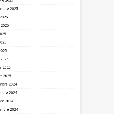
bre 2025
embre 2025
 2025
t 2025
2025
2025
 2025
 2025
er 2025
er 2025
mbre 2024
mbre 2024
bre 2024
embre 2024