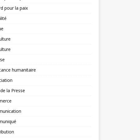
d pour la paix
lité
ue
ulture
ulture
yse
tance humanitaire
iation
l de la Presse
merce
unication
uniqué
ibution