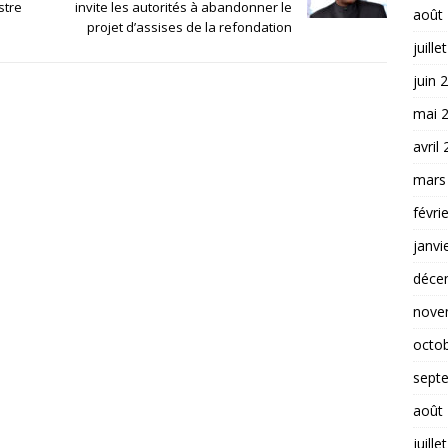
stre
invite les autorités à abandonner le
août
projet d’assises de la refondation
juille
juin 
mai 
avril
mars
févri
janvi
déce
nove
octo
sept
août
juille