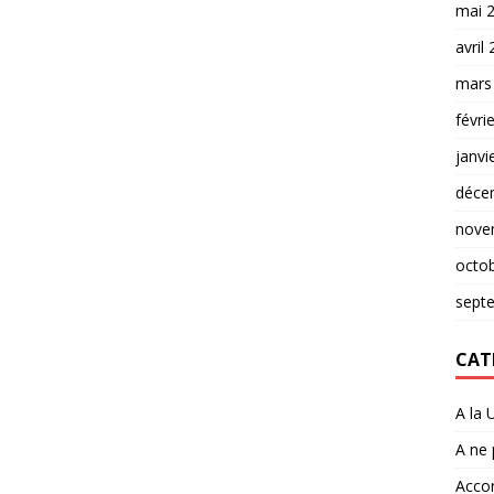
mai 
avril
mars
févri
janvi
déce
nove
octo
sept
CAT
A la 
A ne
Accor