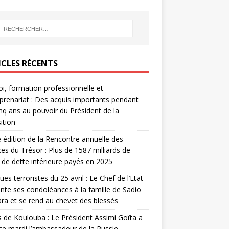
ICLES RÉCENTS
i, formation professionnelle et
prenariat : Des acquis importants pendant
inq ans au pouvoir du Président de la
ition
édition de la Rencontre annuelle des
ces du Trésor : Plus de 1587 milliards de
de dette intérieure payés en 2025
ues terroristes du 25 avril : Le Chef de l’Etat
nte ses condoléances à la famille de Sadio
a et se rend au chevet des blessés
s de Koulouba : Le Président Assimi Goïta a
ce mardi l’ambassadeur de la Russie