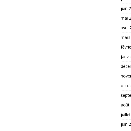
juin 
mai 
avril
mars
févri
janvi
déce
nove
octo
sept
août
juille
juin 