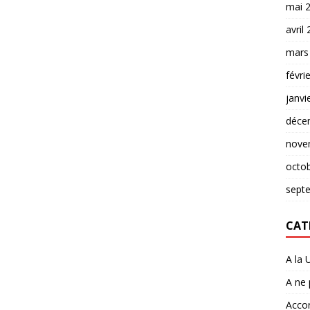
mai 
avril
mars
févri
janvi
déce
nove
octo
sept
CAT
A la 
A ne
Accor