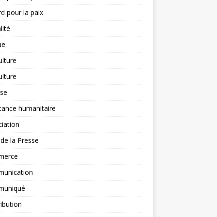
d pour la paix
lité
ue
ulture
ulture
yse
tance humanitaire
iation
l de la Presse
merce
unication
uniqué
ibution