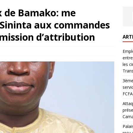
x de Bamako: me
 Sininta aux commandes
mission d’attribution
ART
Emplo
entre
les c
Trans
3ème 
servi
FCFA 
Attaq
prése
Camar
Palai
reçu 