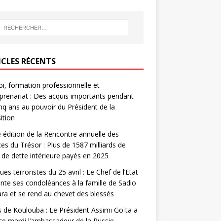
ICLES RÉCENTS
i, formation professionnelle et
prenariat : Des acquis importants pendant
inq ans au pouvoir du Président de la
ition
édition de la Rencontre annuelle des
ces du Trésor : Plus de 1587 milliards de
de dette intérieure payés en 2025
ues terroristes du 25 avril : Le Chef de l’Etat
nte ses condoléances à la famille de Sadio
a et se rend au chevet des blessés
s de Koulouba : Le Président Assimi Goïta a
ce mardi l’ambassadeur de la Russie