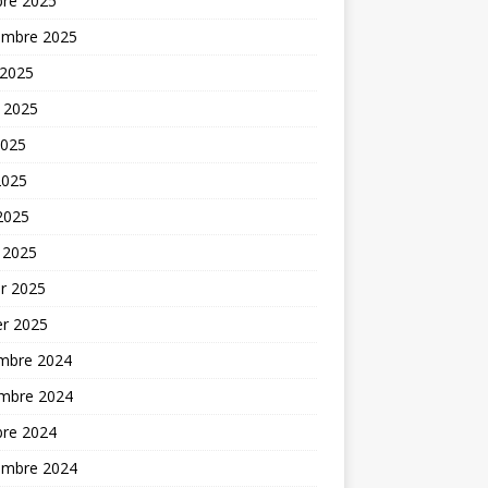
bre 2025
embre 2025
 2025
t 2025
2025
2025
 2025
 2025
er 2025
er 2025
mbre 2024
mbre 2024
bre 2024
embre 2024