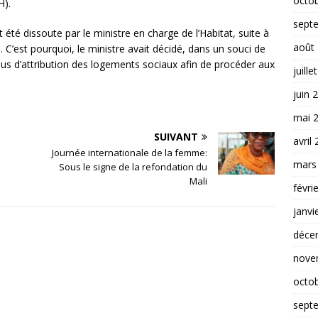
octo
MH).
sept
 été dissoute par le ministre en charge de l’Habitat, suite à
août
 C’est pourquoi, le ministre avait décidé, dans un souci de
us d’attribution des logements sociaux afin de procéder aux
juille
juin 
mai 
SUIVANT
avril
Journée internationale de la femme:
mars
Sous le signe de la refondation du
Mali
févri
janvi
déce
nove
octo
sept