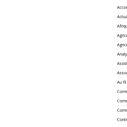
Accor
Actua
Afriq
Agric
Agric
Anal
Assis
Assoc
Au fi
Com
Comm
Comm
Contr