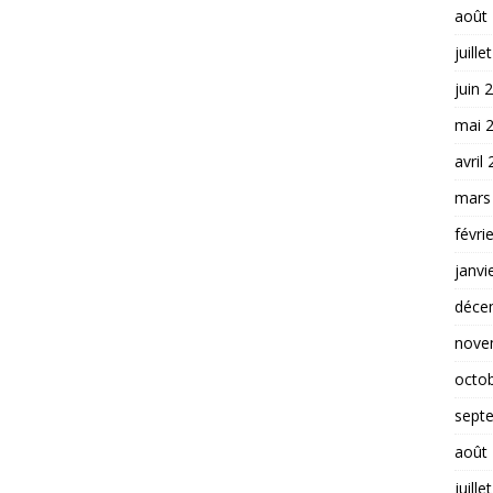
août
juille
juin 
mai 
avril
mars
févri
janvi
déce
nove
octo
sept
août
juille