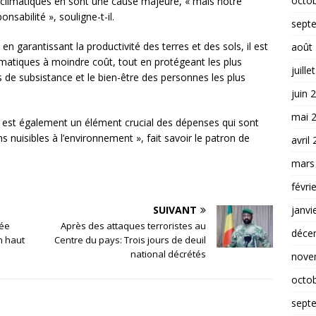
octo
 climatiques en sont une cause majeure, « mais notre
nsabilité », souligne-t-il.
sept
en garantissant la productivité des terres et des sols, il est
août
imatiques à moindre coût, tout en protégeant les plus
juille
 de subsistance et le bien-être des personnes les plus
juin 
mai 
e est également un élément crucial des dépenses qui sont
nuisibles à l’environnement », fait savoir le patron de
avril
mars
févri
janvi
SUIVANT
mée
Après des attaques terroristes au
déce
n haut
Centre du pays: Trois jours de deuil
national décrétés
nove
octo
sept