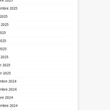
bre 2025
embre 2025
 2025
t 2025
2025
2025
 2025
 2025
er 2025
er 2025
mbre 2024
mbre 2024
bre 2024
embre 2024