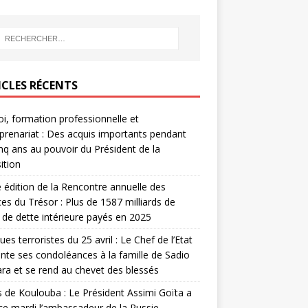
ICLES RÉCENTS
i, formation professionnelle et
prenariat : Des acquis importants pendant
inq ans au pouvoir du Président de la
ition
édition de la Rencontre annuelle des
ces du Trésor : Plus de 1587 milliards de
de dette intérieure payés en 2025
ues terroristes du 25 avril : Le Chef de l’Etat
nte ses condoléances à la famille de Sadio
a et se rend au chevet des blessés
s de Koulouba : Le Président Assimi Goïta a
ce mardi l’ambassadeur de la Russie