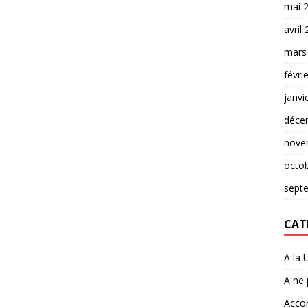
mai 
avril
mars
févri
janvi
déce
nove
octo
sept
CAT
A la 
A ne
Accor