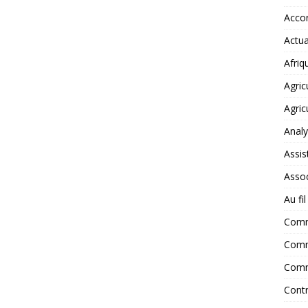
Accor
Actua
Afriq
Agric
Agric
Anal
Assis
Assoc
Au fi
Com
Comm
Comm
Contr