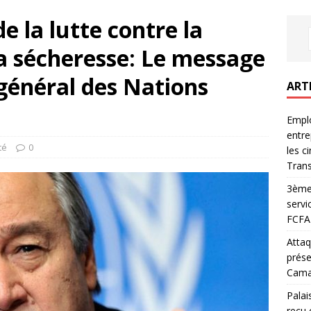
e la lutte contre la
la sécheresse: Le message
 général des Nations
ART
Emplo
entre
té
0
les c
Trans
3ème 
servi
FCFA 
Attaq
prése
Camar
Palai
reçu 