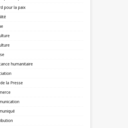
d pour la paix
lité
ue
ulture
ulture
yse
tance humanitaire
iation
l de la Presse
merce
unication
uniqué
ibution