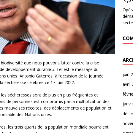
Opér
déman
secte
COM
ARC
 biodiversité que nous pouvons lutter contre la crise
s de développement durable ». Tel est le message du
juin 
ons unies Antonio Guterres, à l’occasion de la Journée
t la sécheresse célébrée ce 17 juin 2022.
avril
févri
 les sécheresses sont de plus en plus fréquentes et
lions de personnes est compromis par la multiplication des
janvi
des mauvaises récoltes, des déplacements de population et
déce
sponsable des Nations unies.
nove
rres, les trois quarts de la population mondiale pourraient