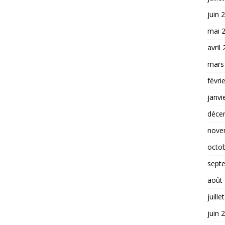
juin 
mai 
avril
mars
févri
janvi
déce
nove
octo
sept
août
juille
juin 