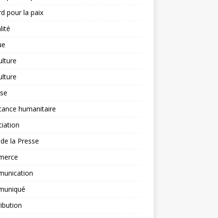
d pour la paix
lité
ue
ulture
ulture
yse
tance humanitaire
iation
l de la Presse
merce
unication
uniqué
ibution