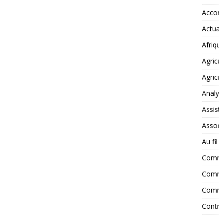
Accor
Actua
Afriq
Agric
Agric
Anal
Assis
Assoc
Au fi
Com
Comm
Comm
Contr