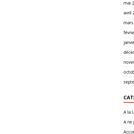
mai 
avril
mars
févri
janvi
déce
nove
octo
sept
CAT
A la 
A ne
Accor