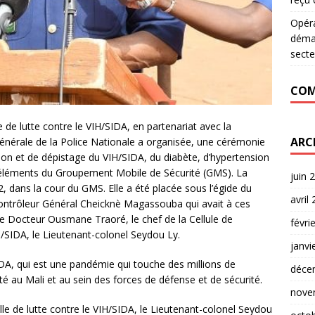
Opér
déman
secte
COM
le de lutte contre le VIH/SIDA, en partenariat avec la
ARC
érale de la Police Nationale a organisée, une cérémonie
on et de dépistage du VIH/SIDA, du diabète, d’hypertension
x éléments du Groupement Mobile de Sécurité (GMS). La
juin 
, dans la cour du GMS. Elle a été placée sous l’égide du
avril
 Contrôleur Général Cheicknè Magassouba qui avait à ces
le Docteur Ousmane Traoré, le chef de la Cellule de
févri
IH/SIDA, le Lieutenant-colonel Seydou Ly.
janvi
SIDA, qui est une pandémie qui touche des millions de
déce
té au Mali et au sein des forces de défense et de sécurité.
nove
elle de lutte contre le VIH/SIDA, le Lieutenant-colonel Seydou