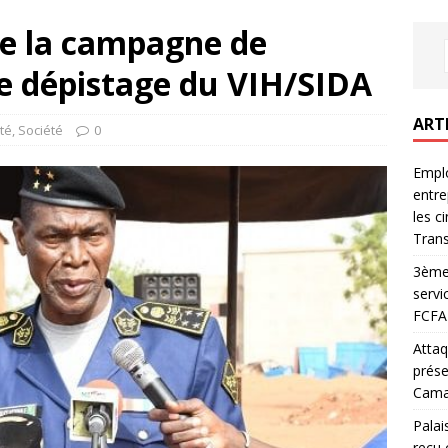
e la campagne de
 de dépistage du VIH/SIDA
ART
té
,
Société
0
Emplo
entre
les c
Trans
3ème 
servi
FCFA 
Attaq
prése
Camar
Palai
reçu 