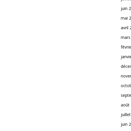
juin 
mai 
avril
mars
févri
janvi
déce
nove
octo
sept
août
juille
juin 