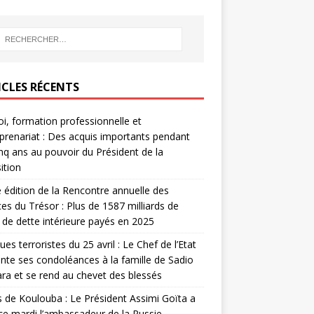
ICLES RÉCENTS
i, formation professionnelle et
prenariat : Des acquis importants pendant
inq ans au pouvoir du Président de la
ition
édition de la Rencontre annuelle des
ces du Trésor : Plus de 1587 milliards de
de dette intérieure payés en 2025
ues terroristes du 25 avril : Le Chef de l’Etat
nte ses condoléances à la famille de Sadio
a et se rend au chevet des blessés
s de Koulouba : Le Président Assimi Goïta a
ce mardi l’ambassadeur de la Russie