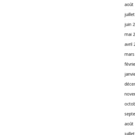
août
juille
juin 
mai 
avril
mars
févri
janvi
déce
nove
octo
sept
août
juille