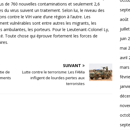
octo
plus de 760 nouvelles contaminations et seulement 2,6
sept
 du virus suivent un traitement. Selon lui, le niveau des
 contre le VIH varie d’une région à l’autre. Les
août
ent vulnérables sont entre autres les migrants, les
juille
s ambulantes, les porteurs. Pour le Lieutenant-Colonel Ly,
ilité. Toute chose qui éprouve fortement les forces de
juin 
ires.
mai 
avril
SUIVANT
mars
tie de
Lutte contre le terrorisme: Les FAMa
févri
léments
infligent de lourdes pertes aux
terroristes
janvi
déce
nove
octo
sept