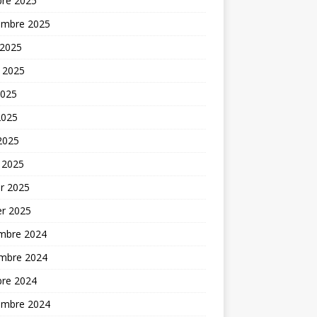
bre 2025
embre 2025
 2025
t 2025
2025
2025
 2025
 2025
er 2025
er 2025
mbre 2024
mbre 2024
bre 2024
embre 2024