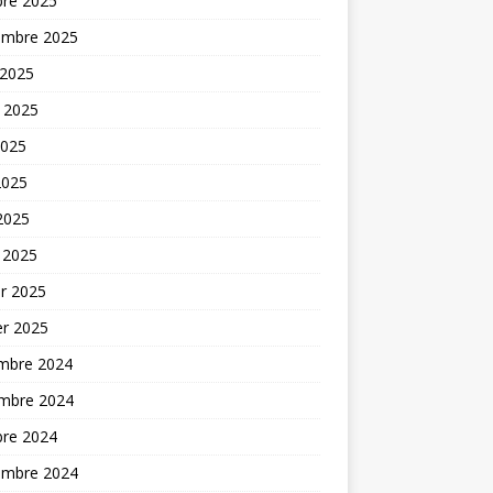
bre 2025
embre 2025
 2025
t 2025
2025
2025
 2025
 2025
er 2025
er 2025
mbre 2024
mbre 2024
bre 2024
embre 2024