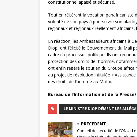
constitutionnel apaisé et sécurisé.
Tout en réitérant la vocation panafricaniste d
volonté de son pays à poursuivre son plaido
régionaux et régionaux réellement africains, l
En réaction, les Ambassadeurs africains à Gen
Diop, ont félicité le Gouvernement du Mali po
cadre du processus politique. Ils ont reconnu
protection des droits de l’homme, notammen
ont enfin réitéré le soutien du Groupe africai
au projet de résolution intitulée « Assistan
des droits de l’homme au Mali ».
Bureau de l’Information et de la Presse
LE MINISTRE DIOP DÉMENT LES ALLÉG
PRÉCÉDENT
Conseil de securité de l’ONU : Le
récuse le statut de porte-plume 