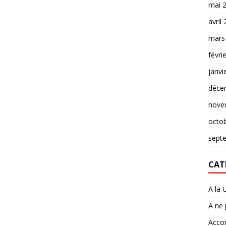
mai 
avril
mars
févri
janvi
déce
nove
octo
sept
CAT
A la 
A ne
Accor