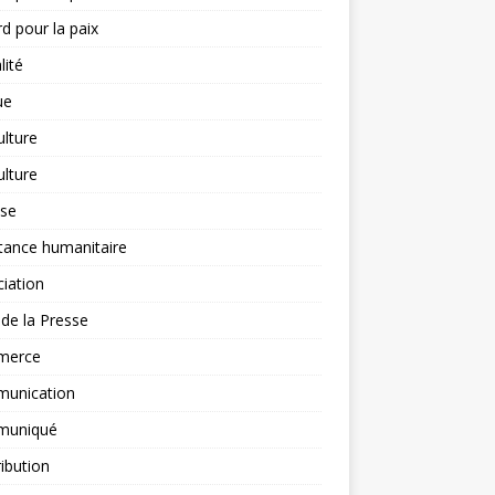
d pour la paix
lité
ue
ulture
ulture
yse
tance humanitaire
iation
l de la Presse
merce
unication
uniqué
ibution