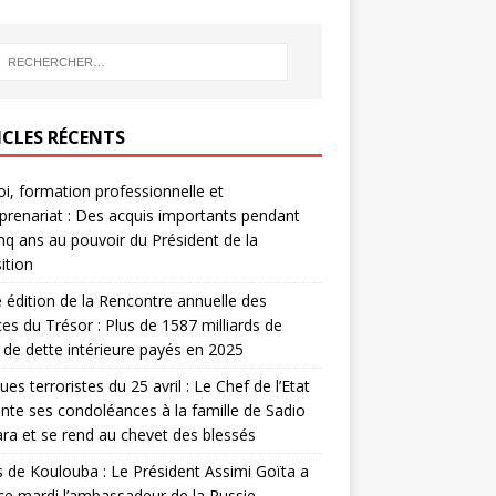
ICLES RÉCENTS
i, formation professionnelle et
prenariat : Des acquis importants pendant
inq ans au pouvoir du Président de la
ition
édition de la Rencontre annuelle des
ces du Trésor : Plus de 1587 milliards de
de dette intérieure payés en 2025
ues terroristes du 25 avril : Le Chef de l’Etat
nte ses condoléances à la famille de Sadio
a et se rend au chevet des blessés
s de Koulouba : Le Président Assimi Goïta a
ce mardi l’ambassadeur de la Russie