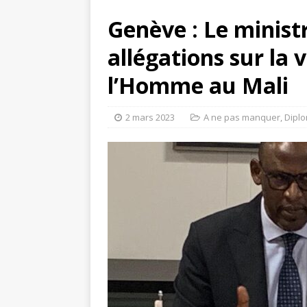
Genève : Le minist
allégations sur la v
l’Homme au Mali
2 mars 2023
A ne pas manquer
,
Diplo