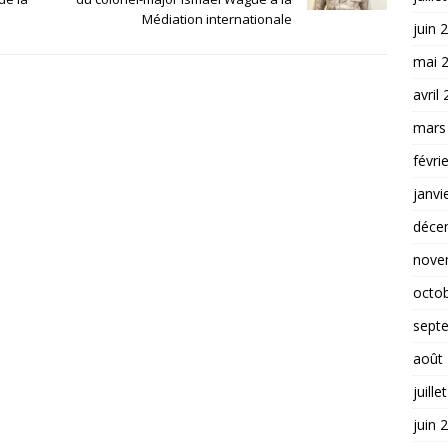
Médiation internationale
juin 
mai 
avril
mars
févri
janvi
déce
nove
octo
sept
août
juille
juin 