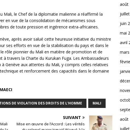
août
juille
u Mali, le Chef de la diplomatie malienne a réaffirmé la
yer en vue de la consolidation de mécanismes sous
juin 
ibres de toute pression et ingérence extra-africaines.
mai 
ève, après avoir salué cette heureuse initiative du ministre
avril
ur ses efforts en vue de la stabilisation du pays et dans le
 le rôle pionnier du Mali en matière de promotion et de
mars
t à travers la Charte du Kurukan Fuga. Les Ambassadeurs
févri
n à Genève aux attentes du Mali, y compris celles relatives
ce technique et renforcement des capacités dans le domaine
janvi
déce
/MAECI
nove
octo
ATIONS DE VIOLATION DES DROITS DE L'HOMME
MALI
sept
SUIVANT
août
 Mali
Mise en œuvre de l’Accord : Les vérités
juille
de la
du colonel-major Ismaël Wagué à la