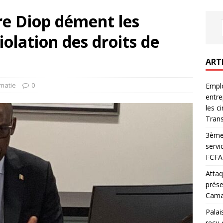
re Diop dément les
iolation des droits de
ART
matie
0
Emplo
entre
les c
Trans
3ème 
servi
FCFA 
Attaq
prése
Camar
Palai
reçu 