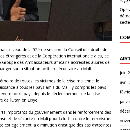
Opér
déman
secte
COM
haut niveau de la 52ème session du Conseil des droits de
es étrangères et de la Coopération internationale a eu, ce
ARC
 le Groupe des Ambassadeurs africains accrédités auprès de
nger sur la situation politico-sécuritaire au Mali.
juin 
ire de toutes les victimes de la crise malienne, le
avril
issance à tous les pays amis du Mali, y compris les pays
févri
éfendre notre pays depuis le déclenchement de la crise
re de l’Otan en Libye.
janvi
déce
fforts importants du gouvernement dans le renforcement des
se et de sécurité du Mali pour la lutte contre le terrorisme.
nove
utte est également la diminution drastique des cas d’atteintes