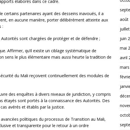
octo
apports élaborés dans ce cadre.
sept
e certains partenaires ayant des desseins inavoués, il a
août
vent, en aucune manière, porter délibérément atteinte aux
 :
juille
juin 
es Autorités sont chargées de protéger et de défendre ;
mai 
que. Affirmer, qu’il existe un ciblage systématique de
 sens le plus élémentaire mais aussi heurte la tradition de
avril
mars
sécurité du Mali reçoivent continuellement des modules de
févri
janvi
re des enquêtes à divers niveaux de juridiction, y compris
déce
cas étayés sont portés à la connaissance des Autorités. Des
nove
s avérés et établis par la justice.
octo
les avancées politiques du processus de Transition au Mali,
sept
clusive et transparente pour le retour à un ordre