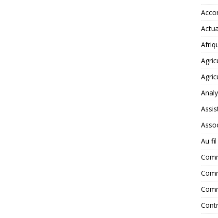
Accor
Actua
Afriq
Agric
Agric
Anal
Assis
Assoc
Au fi
Com
Comm
Comm
Contr