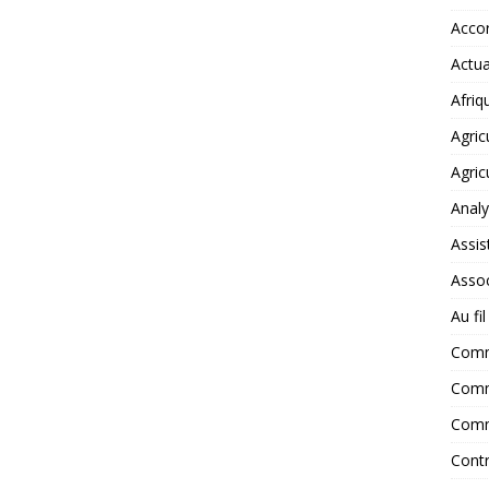
Accor
Actua
Afriq
Agric
Agric
Anal
Assis
Assoc
Au fi
Com
Comm
Comm
Contr