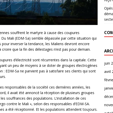
Opér
déman
secte
COM
ennes souffrent le martyre à cause des coupures
gie Du Mali (EDM-Sa) semble dépassée par cette situation qui
s pour inverser la tendance, les Maliens devront encore
à croire que la fin des délestages n’est pas pour demain.
ARC
upures d’électricité sont récurrentes dans la capitale. Cette
juin 
ayant un peu de moyens à se doter de groupes électrogènes
son : EDM-Sa ne parvient pas à satisfaire ses clients qui sont
avril
urs.
févri
es responsables de la société ces dernières années, les
janvi
bord, il avait été annoncé la réception de plusieurs groupes
déce
les souffrances des populations. L’installation de ces
bargo contre le Mali », selon des responsables d’EDM-SA.
nove
es a été réceptionné. Et les populations attendent toujours.