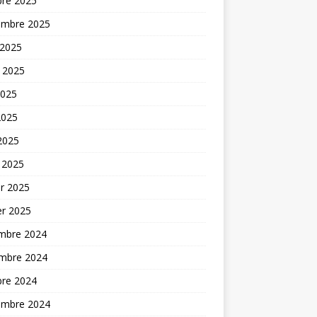
bre 2025
embre 2025
 2025
t 2025
2025
2025
 2025
 2025
er 2025
er 2025
mbre 2024
mbre 2024
bre 2024
embre 2024