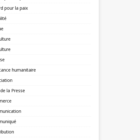
d pour la paix
lité
ue
ulture
ulture
yse
tance humanitaire
iation
l de la Presse
merce
unication
uniqué
ibution