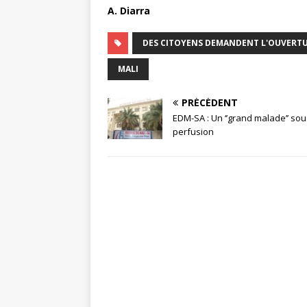
A. Diarra
DES CITOYENS DEMANDENT L'OUVERTUR
MALI
PRÉCÉDENT
EDM-SA : Un ‘’grand malade’’ sou
perfusion