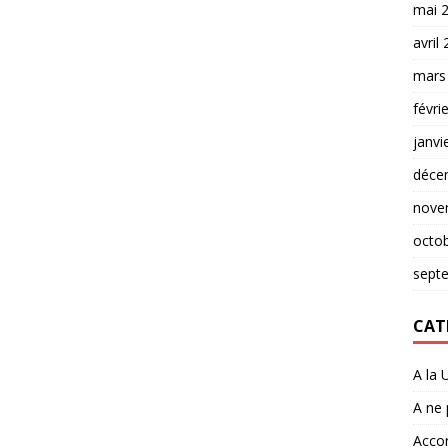
mai 
avril
mars
févri
janvi
déce
nove
octo
sept
CAT
A la 
A ne
Accor