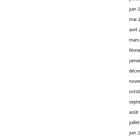
juin 
mai 
avril
mars
févri
janvi
déce
nove
octo
sept
août
juille
juin 