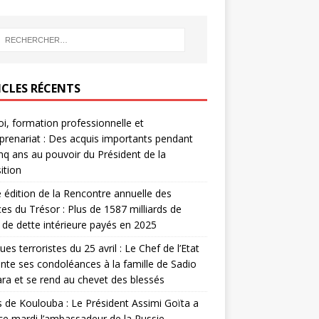
ICLES RÉCENTS
i, formation professionnelle et
prenariat : Des acquis importants pendant
inq ans au pouvoir du Président de la
ition
édition de la Rencontre annuelle des
ces du Trésor : Plus de 1587 milliards de
de dette intérieure payés en 2025
ues terroristes du 25 avril : Le Chef de l’Etat
nte ses condoléances à la famille de Sadio
a et se rend au chevet des blessés
s de Koulouba : Le Président Assimi Goïta a
ce mardi l’ambassadeur de la Russie