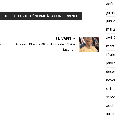
août
juille
E DU SECTEUR DE L'ÉNERGIE À LA CONCURRENCE
juin 
mai 
avril
SUIVANT
s
Anaser : Plus de 484 millions de FCFA à
mars
justifier
févri
janvi
déce
nove
octo
sept
août
juille