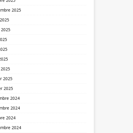
bre 2025
embre 2025
 2025
t 2025
2025
2025
 2025
 2025
er 2025
er 2025
mbre 2024
mbre 2024
bre 2024
embre 2024