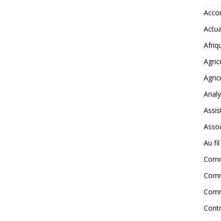
Accor
Actua
Afriq
Agric
Agric
Anal
Assis
Assoc
Au fi
Com
Comm
Comm
Contr