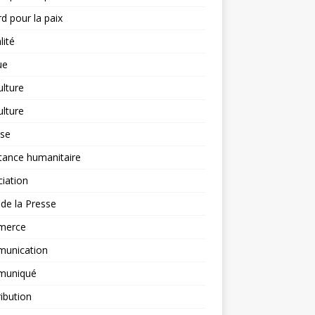
d pour la paix
lité
ue
ulture
ulture
yse
tance humanitaire
iation
l de la Presse
merce
unication
uniqué
ibution