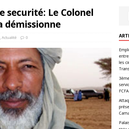
e securité: Le Colonel
a démissionne
ART
,
Actualité
0
Emplo
entre
les c
Trans
3ème 
servi
FCFA 
Attaq
prése
Camar
Palai
reçu 