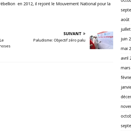
octo
ellion en 2012, il rejoint le Mouvement National pour la
sept
août
juille
SUIVANT
juin 
 Le
Paludisme: Objectif zéro palu
choses
mai 
avril
mars
févri
janvi
déce
nove
octo
sept