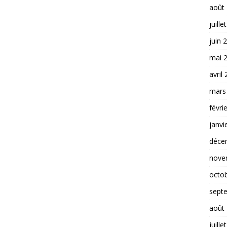
août
juille
juin 
mai 
avril
mars
févri
janvi
déce
nove
octo
sept
août
juille