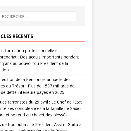
ICLES RÉCENTS
i, formation professionnelle et
prenariat : Des acquis importants pendant
inq ans au pouvoir du Président de la
ition
édition de la Rencontre annuelle des
ces du Trésor : Plus de 1587 milliards de
de dette intérieure payés en 2025
ues terroristes du 25 avril : Le Chef de l’Etat
nte ses condoléances à la famille de Sadio
a et se rend au chevet des blessés
s de Koulouba : Le Président Assimi Goïta a
ce mardi l’ambassadeur de la Russie