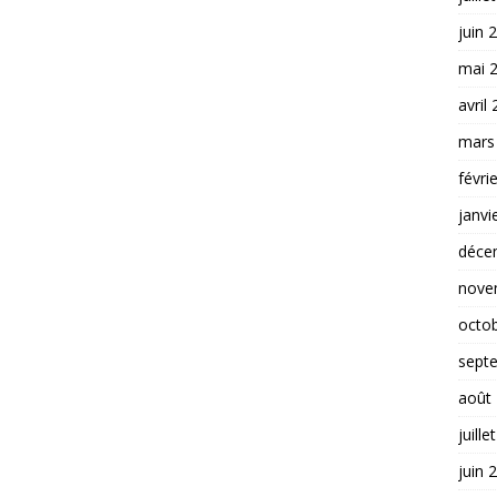
juin 
mai 
avril
mars
févri
janvi
déce
nove
octo
sept
août
juille
juin 