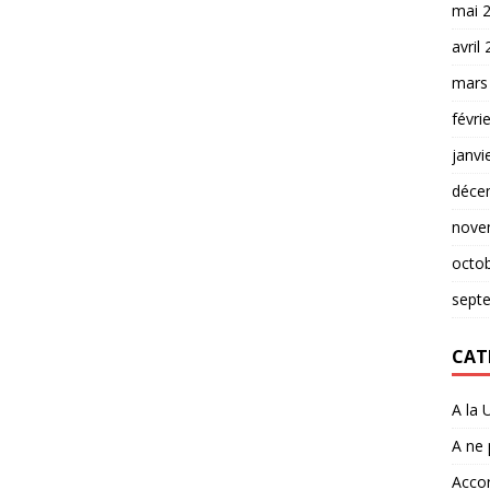
mai 
avril
mars
févri
janvi
déce
nove
octo
sept
CAT
A la 
A ne
Accor