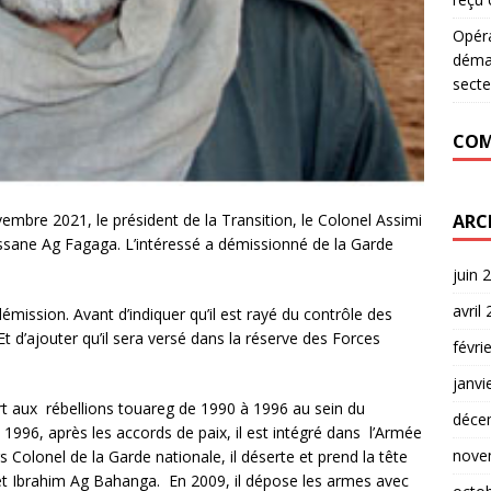
Opér
déman
secte
COM
ARC
bre 2021, le président de la Transition, le Colonel Assimi
ssane Ag Fagaga. L’intéressé a démissionné de la Garde
juin 
avril
démission. Avant d’indiquer qu’il est rayé du contrôle des
t d’ajouter qu’il sera versé dans la réserve des Forces
févri
janvi
t aux rébellions touareg de 1990 à 1996 au sein du
déce
996, après les accords de paix, il est intégré dans l’Armée
nove
Colonel de la Garde nationale, il déserte et prend la tête
 et Ibrahim Ag Bahanga. En 2009, il dépose les armes avec