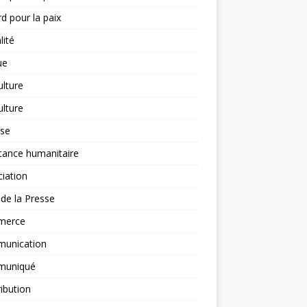
d pour la paix
lité
ue
ulture
ulture
yse
tance humanitaire
iation
l de la Presse
merce
unication
uniqué
ibution