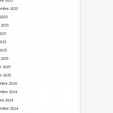
bre 2025
embre 2025
 2025
t 2025
2025
2025
 2025
 2025
er 2025
er 2025
mbre 2024
mbre 2024
bre 2024
embre 2024