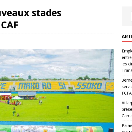
uveaux stades
 CAF
ART
Emplo
entre
les c
Trans
3ème 
servi
FCFA 
Attaq
prése
Camar
Palai
reçu 