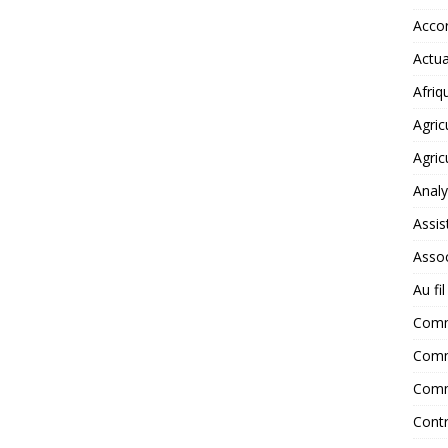
Accor
Actua
Afriq
Agric
Agric
Anal
Assis
Assoc
Au fi
Com
Comm
Comm
Contr