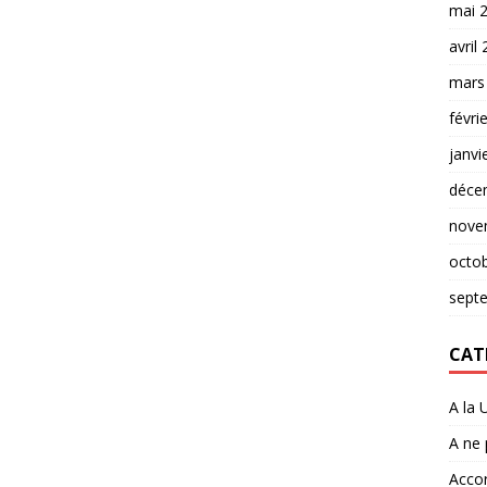
mai 
avril
mars
févri
janvi
déce
nove
octo
sept
CAT
A la 
A ne
Accor