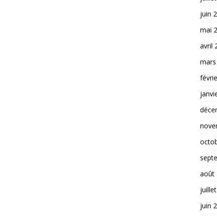
juin 
mai 
avril
mars
févri
janvi
déce
nove
octo
sept
août
juille
juin 