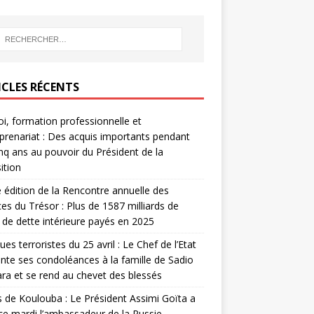
ICLES RÉCENTS
i, formation professionnelle et
prenariat : Des acquis importants pendant
inq ans au pouvoir du Président de la
ition
édition de la Rencontre annuelle des
ces du Trésor : Plus de 1587 milliards de
de dette intérieure payés en 2025
ues terroristes du 25 avril : Le Chef de l’Etat
nte ses condoléances à la famille de Sadio
a et se rend au chevet des blessés
s de Koulouba : Le Président Assimi Goïta a
ce mardi l’ambassadeur de la Russie