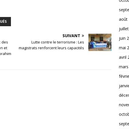
octo
sept
août
UÉS
juille
SUIVANT
juin 
: des
Lutte contre le terrorisme : Les
mai 
n et
magistrats renforcent leurs capacités
Ibrahim
avril
mars
févri
janvi
déce
nove
octo
sept