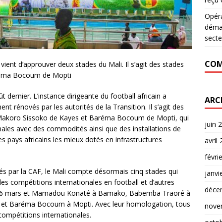
Opér
déman
secte
COM
vient d’approuver deux stades du Mali. Il s’agit des stades
réma Bocoum de Mopti
 dernier. L’instance dirigeante du football africain a
ARC
rénovés par les autorités de la Transition. Il s’agit des
 Makoro Sissoko de Kayes et Baréma Bocoum de Mopti, qui
juin 
les avec des commodités ainsi que des installations de
des pays africains les mieux dotés en infrastructures
avril
févri
par la CAF, le Mali compte désormais cinq stades qui
janvi
es compétitions internationales en football et d’autres
déce
s du 26 mars et Mamadou Konaté à Bamako, Babemba Traoré à
 et Baréma Bocoum à Mopti. Avec leur homologation, tous
nove
compétitions internationales.