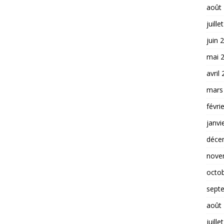
août
juille
juin 
mai 
avril
mars
févri
janvi
déce
nove
octo
sept
août
juille