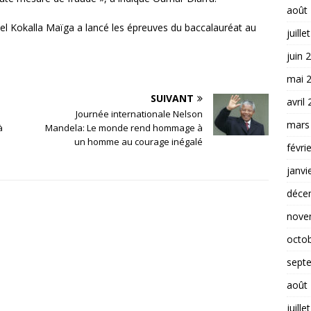
août
el Kokalla Maïga a lancé les épreuves du baccalauréat au
juille
juin 
mai 
SUIVANT
avril
Journée internationale Nelson
mars
à
Mandela: Le monde rend hommage à
un homme au courage inégalé
févri
janvi
déce
nove
octo
sept
août
juille