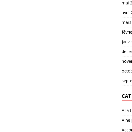
mai 
avril
mars
févri
janvi
déce
nove
octo
sept
CAT
A la 
A ne
Accor