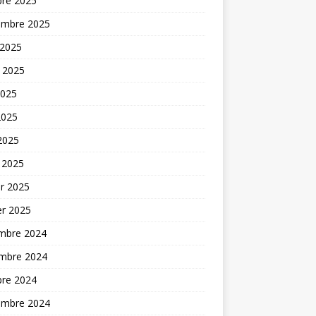
bre 2025
embre 2025
 2025
t 2025
2025
2025
 2025
 2025
er 2025
er 2025
mbre 2024
mbre 2024
bre 2024
embre 2024