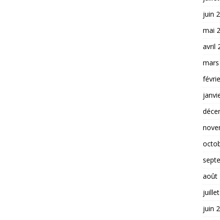
juin 
mai 
avril
mars
févri
janvi
déce
nove
octo
sept
août
juille
juin 