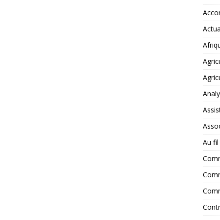
Accor
Actua
Afriq
Agric
Agric
Anal
Assis
Assoc
Au fi
Com
Comm
Comm
Contr