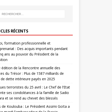
ICLES RÉCENTS
i, formation professionnelle et
prenariat : Des acquis importants pendant
inq ans au pouvoir du Président de la
ition
édition de la Rencontre annuelle des
ces du Trésor : Plus de 1587 milliards de
de dette intérieure payés en 2025
ues terroristes du 25 avril : Le Chef de l’Etat
nte ses condoléances à la famille de Sadio
a et se rend au chevet des blessés
s de Koulouba : Le Président Assimi Goïta a
ce mardi l’ambassadeur de la Russie