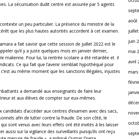
octo
s. La sécurisation dudit centre est assurée par 5 agents
sept
août
ontexte un peu particulier. La présence du ministre de la
térêt que les plus hautes autorités accordent à cet examen.
juille
juin 
mara a fait savoir que cette session de juillet 2022 est le
ler qu’il y a juste quelques mois en janvier dernier,
mai 
le malienne. Pour lui, la rentrée scolaire a été retardée et il
avril
ndicats. Ce qui fait que l’avenir semblait hypothéqué pour
 c’est au même moment que les sanctions illégales, injustes
mars
févri
mbattants a demandé aux enseignants de faire leur
janvi
térieur et aux élèves de compter sur eux-mêmes.
déce
ux candidats d’accéder aux centres d’examen avec des sacs,
nove
onnels afin de lutter contre la fraude. De son côté, le
octo
ui sont venus avec leurs effets ont été invités à les laisser
aussi sur la vigilance des surveillants puisqu’ils ont reçu
sept
r toute mesure de fraude », a indiqué Oumar Diarra.