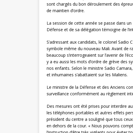
sont chargés du bon déroulement des épreuve
de maintien d’ordre.
La session de cette année se passe dans un c
Défense et de sa délégation témoigne de l’in
S’adressant aux candidats, le colonel Sadio Ca
symbole même du nouveau Mali. Avant de rappe
beaucoup s’interrogeaient sur l’avenir de l’éco
y a eu aussi les mots d’ordre de grève des sy
nos enfants. Selon le ministre Sadio Camara,
et inhumaines s’abattaient sur les Maliens.
Le ministre de la Défense et des Anciens co
surveillance conformément au règlement in
Des mesures ont été prises pour interdire a
les téléphones portables et autres effets pers
président du centre a souligné que tous ceux q
en dehors de la cour. « Nous pouvons compter 
l’instruction d’être très vigilants pour évite