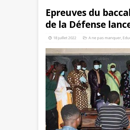
Epreuves du baccal
de la Défense lanc
18 juillet 2022
A ne pas manquer
,
Edu