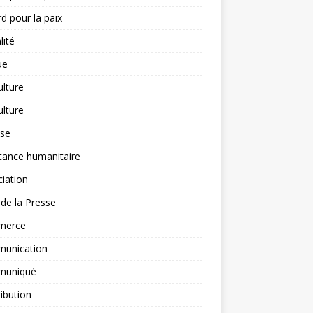
d pour la paix
lité
ue
ulture
ulture
yse
tance humanitaire
iation
l de la Presse
merce
unication
uniqué
ibution