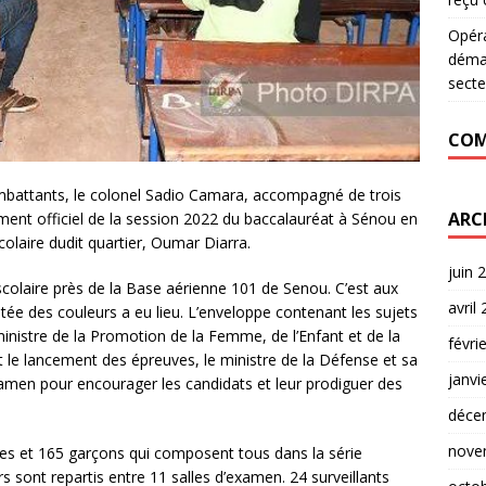
Opér
déman
secte
COM
mbattants, le colonel Sadio Camara, accompagné de trois
ARC
ment officiel de la session 2022 du baccalauréat à Sénou en
olaire dudit quartier, Oumar Diarra.
juin 
scolaire près de la Base aérienne 101 de Senou. C’est aux
avril
ée des couleurs a eu lieu. L’enveloppe contenant les sujets
inistre de la Promotion de la Femme, de l’Enfant et de la
févri
 le lancement des épreuves, le ministre de la Défense et sa
janvi
’examen pour encourager les candidats et leur prodiguer des
déce
nove
les et 165 garçons qui composent tous dans la série
 sont repartis entre 11 salles d’examen. 24 surveillants