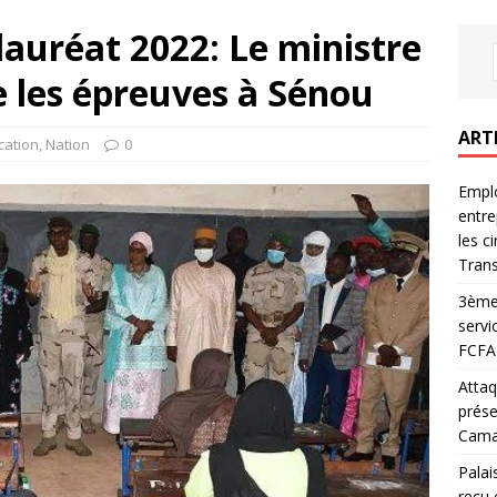
auréat 2022: Le ministre
e les épreuves à Sénou
ART
cation
,
Nation
0
Emplo
entre
les c
Trans
3ème 
servi
FCFA 
Attaq
prése
Camar
Palai
reçu 