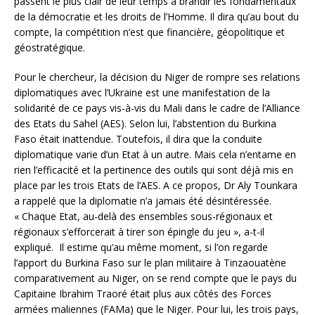
passent le plus clair de leur temps à brandir les fondamentaux
de la démocratie et les droits de l’Homme. Il dira qu’au bout du
compte, la compétition n’est que financière, géopolitique et
géostratégique.
Pour le chercheur, la décision du Niger de rompre ses relations
diplomatiques avec l’Ukraine est une manifestation de la
solidarité de ce pays vis-à-vis du Mali dans le cadre de l’Alliance
des Etats du Sahel (AES). Selon lui, l’abstention du Burkina
Faso était inattendue. Toutefois, il dira que la conduite
diplomatique varie d’un Etat à un autre. Mais cela n’entame en
rien l’efficacité et la pertinence des outils qui sont déjà mis en
place par les trois Etats de l’AES. A ce propos, Dr Aly Tounkara
a rappelé que la diplomatie n’a jamais été désintéressée.
« Chaque Etat, au-delà des ensembles sous-régionaux et
régionaux s’efforcerait à tirer son épingle du jeu », a-t-il
expliqué. Il estime qu’au même moment, si l’on regarde
l’apport du Burkina Faso sur le plan militaire à Tinzaouatène
comparativement au Niger, on se rend compte que le pays du
Capitaine Ibrahim Traoré était plus aux côtés des Forces
armées maliennes (FAMa) que le Niger. Pour lui, les trois pays,