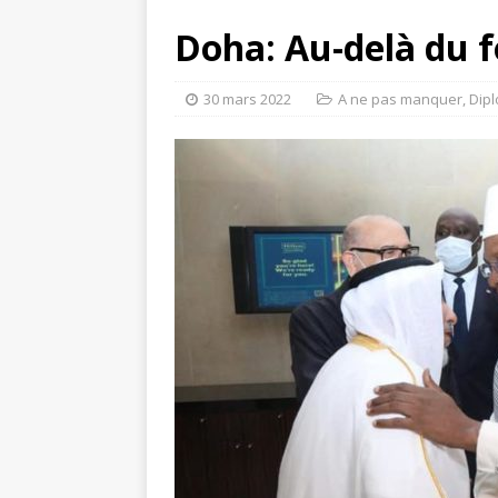
Doha: Au-delà du 
30 mars 2022
A ne pas manquer
,
Dipl