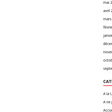
mai 
avril
mars
févri
janvi
déce
nove
octo
sept
CAT
A la 
A ne
Accor