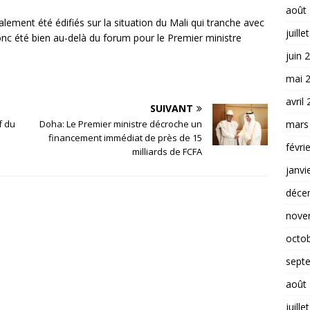
août
ement été édifiés sur la situation du Mali qui tranche avec
juille
onc été bien au-delà du forum pour le Premier ministre
juin 
mai 
avril
SUIVANT
mars
f du
Doha: Le Premier ministre décroche un
financement immédiat de près de 15
févri
milliards de FCFA
janvi
déce
nove
octo
sept
août
juille