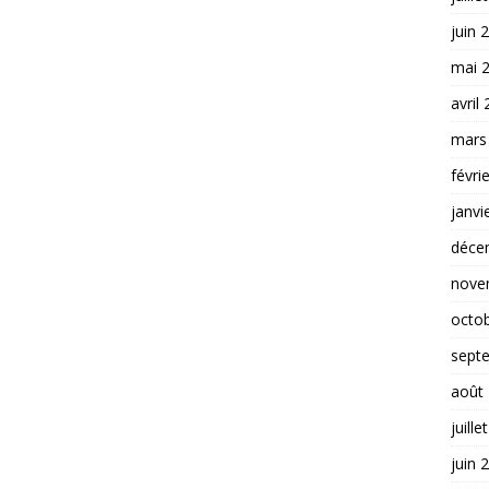
juin 
mai 
avril
mars
févri
janvi
déce
nove
octo
sept
août
juille
juin 