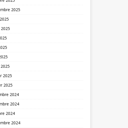
bre 2025
embre 2025
 2025
t 2025
2025
2025
 2025
 2025
er 2025
er 2025
mbre 2024
mbre 2024
bre 2024
embre 2024