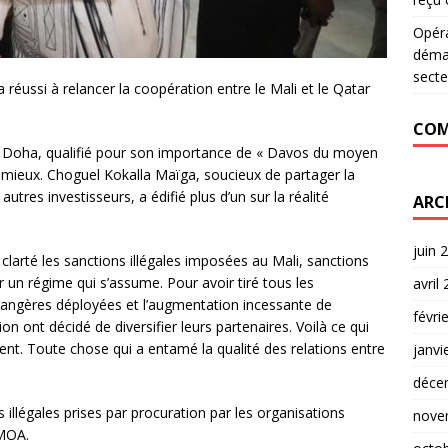
Opér
déman
secte
réussi à relancer la coopération entre le Mali et le Qatar
COM
 Doha, qualifié pour son importance de « Davos du moyen
 mieux. Choguel Kokalla Maïga, soucieux de partager la
autres investisseurs, a édifié plus d’un sur la réalité
ARC
juin 
clarté les sanctions illégales imposées au Mali, sanctions
er un régime qui s’assume. Pour avoir tiré tous les
avril
rangères déployées et l’augmentation incessante de
févri
tion ont décidé de diversifier leurs partenaires. Voilà ce qui
nt. Toute chose qui a entamé la qualité des relations entre
janvi
déce
s illégales prises par procuration par les organisations
nove
EMOA.