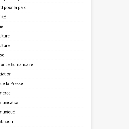
d pour la paix
lité
ue
ulture
ulture
yse
tance humanitaire
iation
l de la Presse
merce
unication
uniqué
ibution