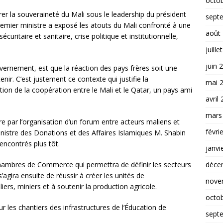
octo
er la souveraineté du Mali sous le leadership du président
sept
Premier ministre a exposé les atouts du Mali confronté à une
août
écuritaire et sanitaire, crise politique et institutionnelle,
juille
juin 
vernement, est que la réaction des pays frères soit une
tenir. C’est justement ce contexte qui justifie la
mai 
ation de la coopération entre le Mali et le Qatar, un pays ami
avril
mars
e par l’organisation d’un forum entre acteurs maliens et
févri
inistre des Donations et des Affaires Islamiques M. Shabin
encontrés plus tôt.
janvi
déce
Chambres de Commerce qui permettra de définir les secteurs
agira ensuite de réussir à créer les unités de
nove
ers, miniers et à soutenir la production agricole.
octo
r les chantiers des infrastructures de l’Éducation de
sept