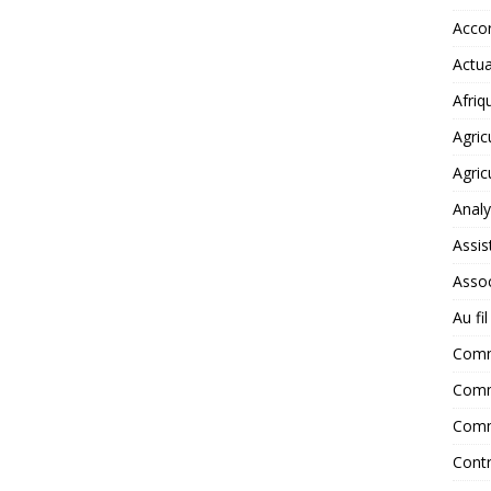
Accor
Actua
Afriq
Agric
Agric
Anal
Assis
Assoc
Au fi
Com
Comm
Comm
Contr