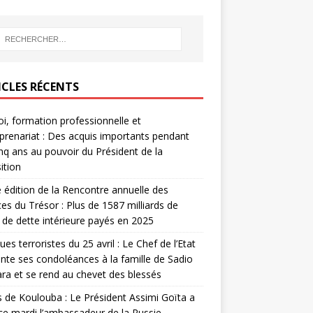
ICLES RÉCENTS
i, formation professionnelle et
prenariat : Des acquis importants pendant
inq ans au pouvoir du Président de la
ition
édition de la Rencontre annuelle des
ces du Trésor : Plus de 1587 milliards de
de dette intérieure payés en 2025
ues terroristes du 25 avril : Le Chef de l’Etat
nte ses condoléances à la famille de Sadio
a et se rend au chevet des blessés
s de Koulouba : Le Président Assimi Goïta a
ce mardi l’ambassadeur de la Russie