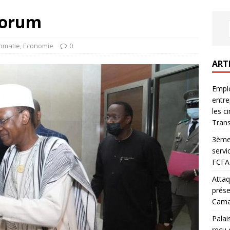
forum
omatie
,
Economie
0
ART
Emplo
entre
les c
Trans
3ème 
servi
FCFA 
Attaq
prése
Camar
Palai
reçu 