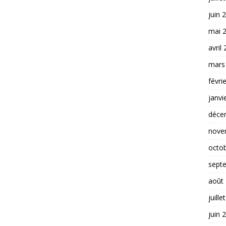
juin 
mai 
avril
mars
févri
janvi
déce
nove
octo
sept
août
juille
juin 