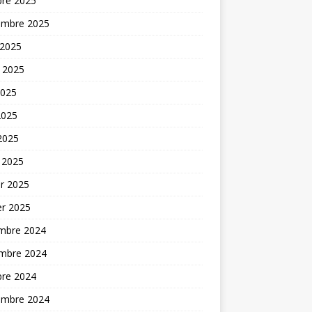
bre 2025
embre 2025
 2025
t 2025
2025
2025
 2025
 2025
er 2025
er 2025
mbre 2024
mbre 2024
bre 2024
embre 2024