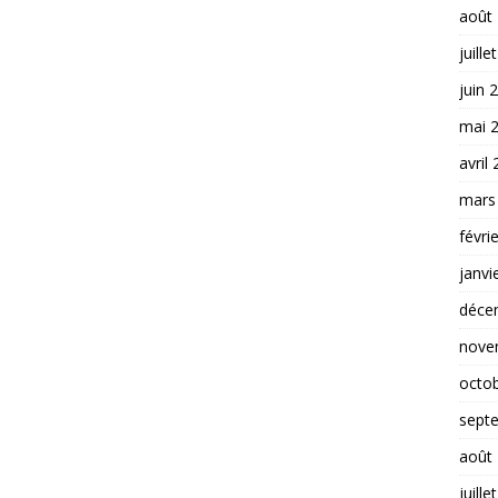
août
juille
juin 
mai 
avril
mars
févri
janvi
déce
nove
octo
sept
août
juille