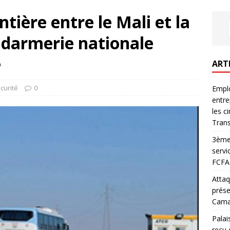
ntière entre le Mali et la
ndarmerie nationale
e
ART
curité
0
Emplo
entre
les c
Trans
3ème 
servi
FCFA 
Attaq
prése
Camar
Palai
reçu 