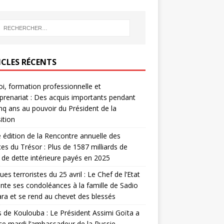
ICLES RÉCENTS
i, formation professionnelle et
prenariat : Des acquis importants pendant
inq ans au pouvoir du Président de la
ition
édition de la Rencontre annuelle des
ces du Trésor : Plus de 1587 milliards de
de dette intérieure payés en 2025
ues terroristes du 25 avril : Le Chef de l’Etat
nte ses condoléances à la famille de Sadio
a et se rend au chevet des blessés
s de Koulouba : Le Président Assimi Goïta a
ce mardi l’ambassadeur de la Russie