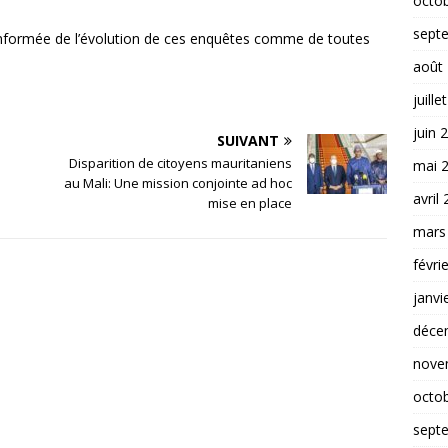
octo
sept
informée de l’évolution de ces enquêtes comme de toutes
août
juille
juin 
SUIVANT
Disparition de citoyens mauritaniens
mai 
au Mali: Une mission conjointe ad hoc
avril
mise en place
mars
févri
janvi
déce
nove
octo
sept