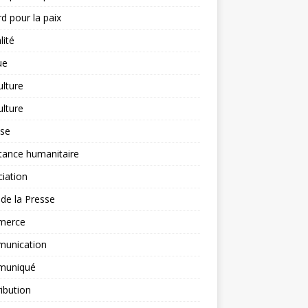
d pour la paix
lité
ue
ulture
ulture
yse
tance humanitaire
iation
l de la Presse
merce
unication
uniqué
ibution