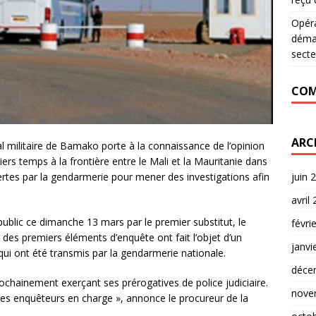
Opér
déman
secte
COM
ARC
l militaire de Bamako porte à la connaissance de l’opinion
rs temps à la frontière entre le Mali et la Mauritanie dans
juin 
rtes par la gendarmerie pour mener des investigations afin
avril
ublic ce dimanche 13 mars par le premier substitut, le
févri
es premiers éléments d’enquête ont fait l’objet d’un
janvi
qui ont été transmis par la gendarmerie nationale.
déce
prochainement exerçant ses prérogatives de police judiciaire.
nove
des enquêteurs en charge », annonce le procureur de la