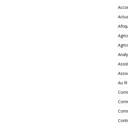
Accor
Actua
Afriq
Agric
Agric
Anal
Assis
Assoc
Au fi
Com
Comm
Comm
Contr