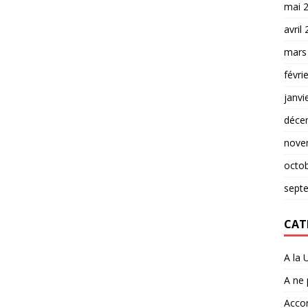
mai 
avril
mars
févri
janvi
déce
nove
octo
sept
CAT
A la 
A ne
Accor