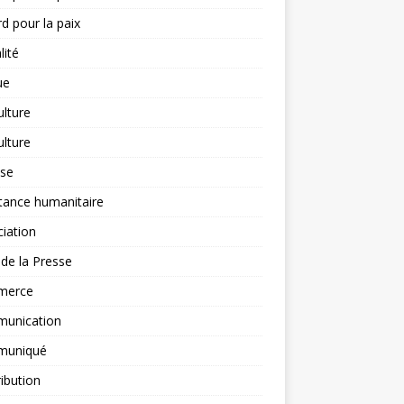
d pour la paix
lité
ue
ulture
ulture
yse
tance humanitaire
iation
l de la Presse
merce
unication
uniqué
ibution