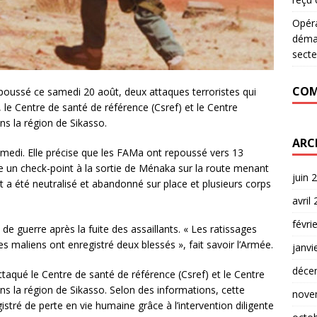
Opér
déman
secte
COM
oussé ce samedi 20 août, deux attaques terroristes qui
le Centre de santé de référence (Csref) et le Centre
s la région de Sikasso.
ARC
amedi. Elle précise que les FAMa ont repoussé vers 13
e un check-point à la sortie de Ménaka sur la route menant
juin 
ant a été neutralisé et abandonné sur place et plusieurs corps
avril
févri
 guerre après la fuite des assaillants. « Les ratissages
res maliens ont enregistré deux blessés », fait savoir l’Armée.
janvi
déce
taqué le Centre de santé de référence (Csref) et le Centre
s la région de Sikasso. Selon des informations, cette
nove
istré de perte en vie humaine grâce à l’intervention diligente