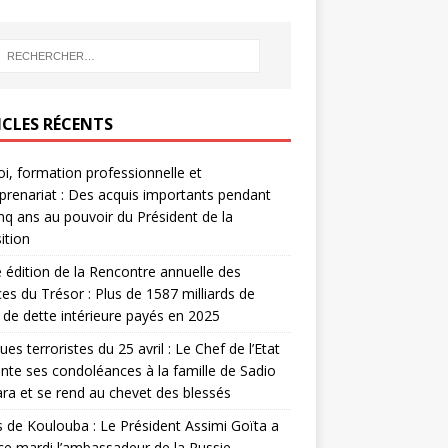
ICLES RÉCENTS
i, formation professionnelle et
prenariat : Des acquis importants pendant
inq ans au pouvoir du Président de la
ition
édition de la Rencontre annuelle des
ces du Trésor : Plus de 1587 milliards de
de dette intérieure payés en 2025
ues terroristes du 25 avril : Le Chef de l’Etat
nte ses condoléances à la famille de Sadio
a et se rend au chevet des blessés
s de Koulouba : Le Président Assimi Goïta a
ce mardi l’ambassadeur de la Russie