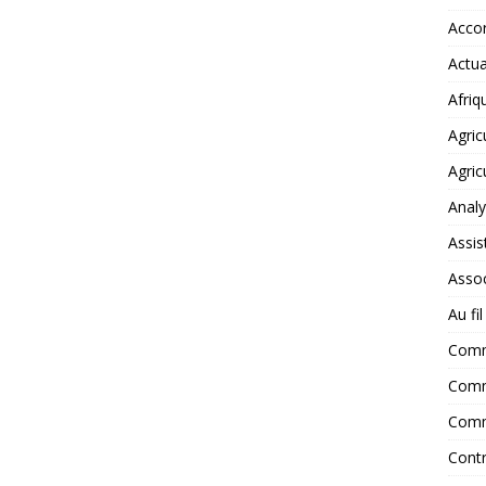
Accor
Actua
Afriq
Agric
Agric
Anal
Assis
Assoc
Au fi
Com
Comm
Comm
Contr