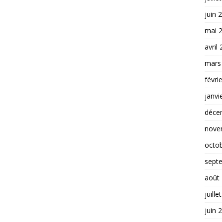
juin 
mai 
avril
mars
févri
janvi
déce
nove
octo
sept
août
juille
juin 