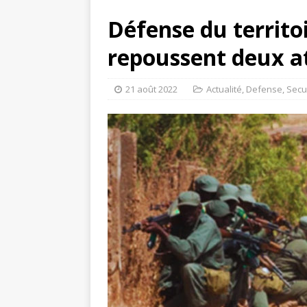
Défense du territo
repoussent deux at
21 août 2022
Actualité
,
Defense
,
Secu