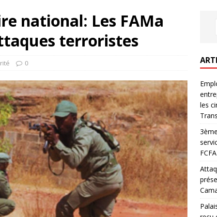
ire national: Les FAMa
taques terroristes
ART
rité
0
Emplo
entre
les c
Trans
3ème 
servi
FCFA 
Attaq
prése
Camar
Palai
reçu 