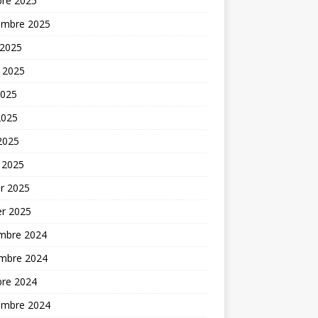
bre 2025
embre 2025
 2025
t 2025
2025
2025
 2025
 2025
er 2025
er 2025
mbre 2024
mbre 2024
bre 2024
embre 2024