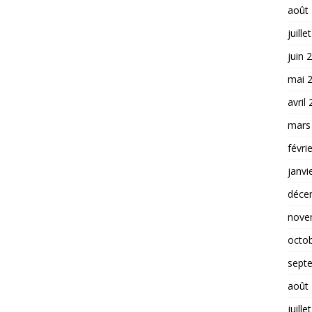
août
juille
juin 
mai 
avril
mars
févri
janvi
déce
nove
octo
sept
août
juille