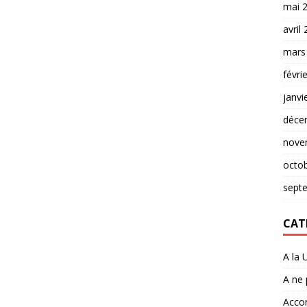
mai 
avril
mars
févri
janvi
déce
nove
octo
sept
CAT
A la 
A ne
Accor