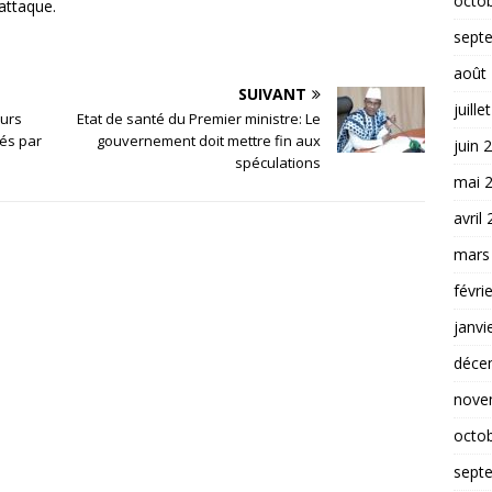
octo
’attaque.
sept
août
SUIVANT
juille
eurs
Etat de santé du Premier ministre: Le
sés par
gouvernement doit mettre fin aux
juin 
spéculations
mai 
avril
mars
févri
janvi
déce
nove
octo
sept