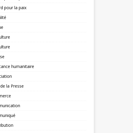
d pour la paix
lité
ue
ulture
ulture
yse
tance humanitaire
iation
l de la Presse
merce
unication
uniqué
ibution