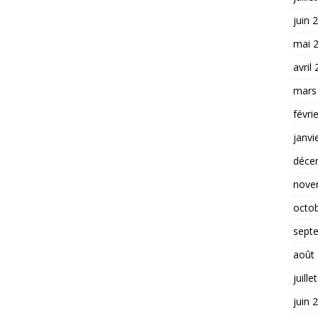
juin 
mai 
avril
mars
févri
janvi
déce
nove
octo
sept
août
juille
juin 