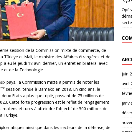
Opér
déman
secte
COM
a 4ème session de la Commission mixte de commerce, de
Türkiye et Mali, le ministre des Affaires étrangères et de
ARC
a eu le jeudi 18 avril dernier, un entretien bilatéral avec
ie et de la Technologie.
juin 
 deux pays, la Commission mixte a permis de noter les
avril
ème
session, tenue à Bamako en 2018. En cinq ans, le
févri
eux Etats a plus que triplé, passant de 75 millions de
2023. Cette forte progression est le reflet de l’engagement
janvi
aliens et turcs à atteindre l’objectif de 500 millions de
déce
la Türkiye.
nove
 diplomatiques ainsi que dans les secteurs de la défense, de