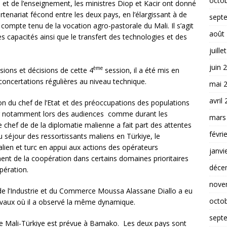
octo
es et de l’enseignement, les ministres Diop et Kacir ont donné
artenariat fécond entre les deux pays, en l’élargissant à de
sept
mpte tenu de la vocation agro-pastorale du Mali. Il s’agit
août
s capacités ainsi que le transfert des technologies et des
juille
juin 
ème
ions et décisions de cette 4
session, il a été mis en
concertations régulières au niveau technique.
mai 
avril
ion du chef de l’Etat et des préoccupations des populations
ur notamment lors des audiences comme durant les
mars
e chef de de la diplomatie malienne a fait part des attentes
févri
 du séjour des ressortissants maliens en Türkiye, le
ien et turc en appui aux actions des opérateurs
janvi
nt de la coopération dans certains domaines prioritaires
déce
pération.
nove
 l’Industrie et du Commerce Moussa Alassane Diallo a eu
octo
vaux où il a observé la même dynamique.
sept
e Mali-Türkiye est prévue à Bamako. Les deux pays sont