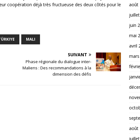
eur coopération déjà très fructueuse des deux côtés pour le
août
juille
juin 
mai 
TÜRKIYE
MALI
avril
SUIVANT
mars
Phase régionale du dialogue inter-
févri
Maliens : Des recommandations à la
dimension des défis
janvi
déce
nove
octo
sept
août
juille