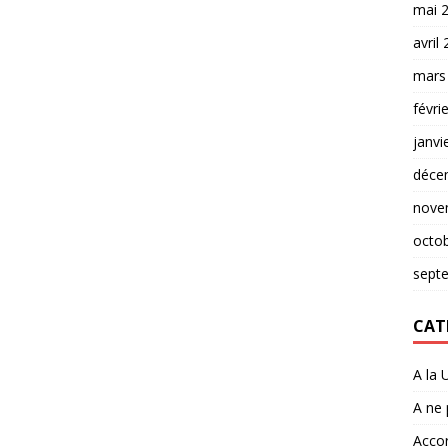
mai 
avril
mars
févri
janvi
déce
nove
octo
sept
CAT
A la 
A ne
Accor