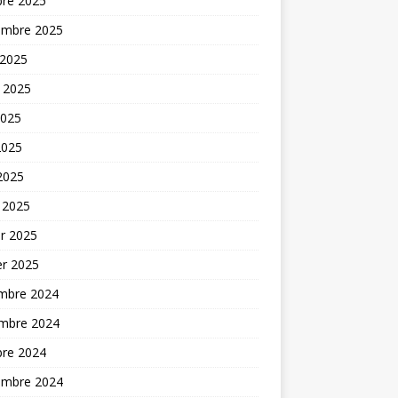
bre 2025
embre 2025
 2025
t 2025
2025
2025
 2025
 2025
er 2025
er 2025
mbre 2024
mbre 2024
bre 2024
embre 2024