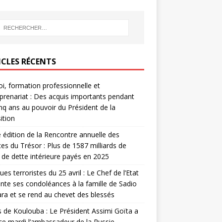
ICLES RÉCENTS
i, formation professionnelle et
prenariat : Des acquis importants pendant
inq ans au pouvoir du Président de la
ition
édition de la Rencontre annuelle des
ces du Trésor : Plus de 1587 milliards de
de dette intérieure payés en 2025
ues terroristes du 25 avril : Le Chef de l’Etat
nte ses condoléances à la famille de Sadio
a et se rend au chevet des blessés
s de Koulouba : Le Président Assimi Goïta a
ce mardi l’ambassadeur de la Russie