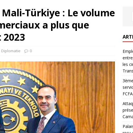
Mali-Türkiye : Le volume
erciaux a plus que
t 2023
ART
,
Diplomatie
0
Emplo
entre
les c
Trans
3ème 
servi
FCFA 
Attaq
prése
Camar
Palai
reçu 