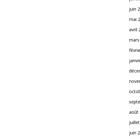
juin 
mai 
avril
mars
févri
janvi
déce
nove
octo
sept
août
juille
juin 