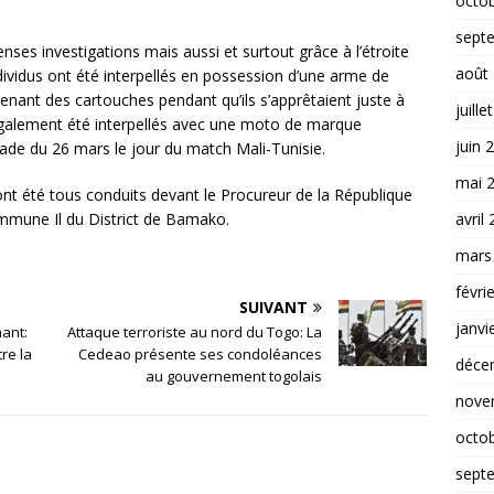
octo
sept
tenses investigations mais aussi et surtout grâce à l’étroite
août
dividus ont été interpellés en possession d’une arme de
nant des cartouches pendant qu’ils s’apprêtaient juste à
juille
 également été interpellés avec une moto de marque
juin 
Stade du 26 mars le jour du match Mali-Tunisie.
mai 
ont été tous conduits devant le Procureur de la République
avril
ommune Il du District de Bamako.
mars
févri
SUIVANT
janvi
ant:
Attaque terroriste au nord du Togo: La
re la
Cedeao présente ses condoléances
déce
au gouvernement togolais
nove
octo
sept