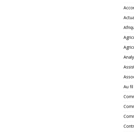
Accor
Actua
Afriq
Agric
Agric
Anal
Assis
Assoc
Au fi
Com
Comm
Comm
Contr