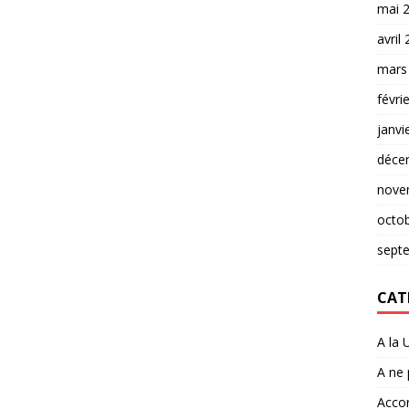
mai 
avril
mars
févri
janvi
déce
nove
octo
sept
CAT
A la 
A ne
Accor