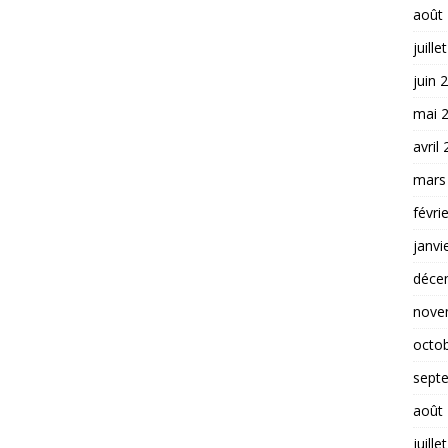
août
juille
juin 
mai 
avril
mars
févri
janvi
déce
nove
octo
sept
août
juille