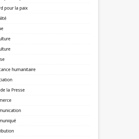
d pour la paix
lité
ue
ulture
ulture
yse
tance humanitaire
iation
l de la Presse
merce
unication
uniqué
ibution