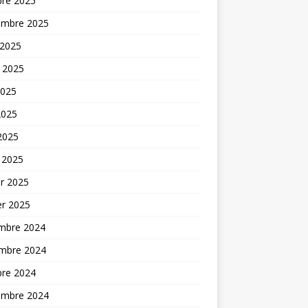
bre 2025
embre 2025
 2025
t 2025
2025
2025
 2025
 2025
er 2025
er 2025
mbre 2024
mbre 2024
bre 2024
embre 2024