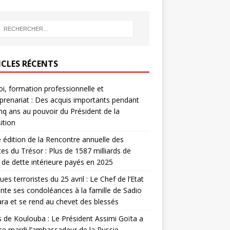
ICLES RÉCENTS
i, formation professionnelle et
prenariat : Des acquis importants pendant
inq ans au pouvoir du Président de la
ition
édition de la Rencontre annuelle des
ces du Trésor : Plus de 1587 milliards de
de dette intérieure payés en 2025
ues terroristes du 25 avril : Le Chef de l’Etat
nte ses condoléances à la famille de Sadio
a et se rend au chevet des blessés
s de Koulouba : Le Président Assimi Goïta a
ce mardi l’ambassadeur de la Russie