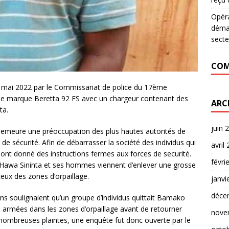
Opér
déman
secte
COM
 06 mai 2022 par le Commissariat de police du 17ème
de marque Beretta 92 FS avec un chargeur contenant des
ARC
ta.
juin 
 demeure une préoccupation des plus hautes autorités de
de sécurité. Afin de débarrasser la société des individus qui
avril
s ont donné des instructions fermes aux forces de securité.
févri
 Hawa Sininta et ses hommes viennent d’enlever une grosse
ceux des zones d’orpaillage.
janvi
déce
s soulignaient qu’un groupe d’individus quittait Bamako
armées dans les zones d’orpaillage avant de retourner
nove
de nombreuses plaintes, une enquête fut donc ouverte par le