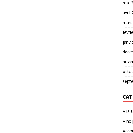
mai 
avril
mars
févri
janvi
déce
nove
octo
sept
CAT
A la 
A ne
Accor