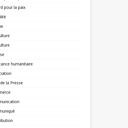
d pour la paix
lité
ue
ulture
ulture
yse
tance humanitaire
iation
l de la Presse
merce
unication
uniqué
ibution