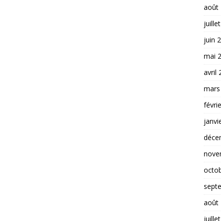
août
juille
juin 
mai 
avril
mars
févri
janvi
déce
nove
octo
sept
août
juille