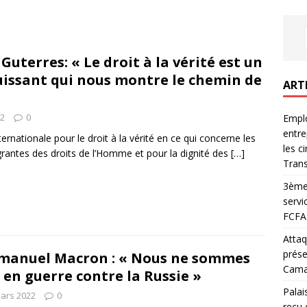
Guterres: « Le droit à la vérité est un
issant qui nous montre le chemin de
ART
22
0
Emplo
entre
ernationale pour le droit à la vérité en ce qui concerne les
les c
agrantes des droits de l’Homme et pour la dignité des
[…]
Trans
3ème 
servi
FCFA 
Attaq
prése
anuel Macron : « Nous ne sommes
Camar
 en guerre contre la Russie »
Palai
ars 2022
0
reçu 