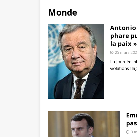
Monde
Antonio 
phare pu
la paix »
25 mars 20
La Journée int
violations fl
Emm
pas
3 m