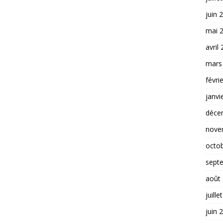
juin 
mai 
avril
mars
févri
janvi
déce
nove
octo
sept
août
juille
juin 