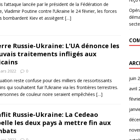
s l’attaque lancée par le président de la Fédération de
Opér
e, Vladimir Poutine contre l’Ukraine le 24 février, les forces
déman
s bombardent Kiev et assiègent
[…]
secte
COM
rre Russie-Ukraine: L’UA dénonce les
vais traitements infligés aux
icains
ARC
ars 2022
0
juin 
tuation reste confuse pour des milliers de ressortissants
ins qui souhaitent fuir l’Ukraine via les frontières terrestres.
avril
ersonnes de couleur noire seraient empêchées
[…]
févri
janvi
flit Russie-Ukraine: La Cedeao
déce
elle les deux pays à mettre fin aux
mbats
nove
ars 2022
0