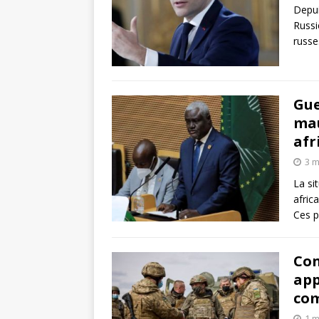
Depui
Russi
russe
Gue
mau
afr
3 m
La si
africa
Ces p
Con
app
co
1 m