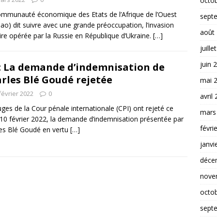
octo
mmunauté économique des Etats de l’Afrique de l’Ouest
sept
ao) dit suivre avec une grande préoccupation, l’invasion
août
aire opérée par la Russie en République d’Ukraine.
[…]
juille
juin 
: La demande d’indemnisation de
rles Blé Goudé rejetée
mai 
février 2022
0
avril
uges de la Cour pénale internationale (CPI) ont rejeté ce
mars
 10 février 2022, la demande d’indemnisation présentée par
févri
es Blé Goudé en vertu
[…]
janvi
déce
nove
octo
sept