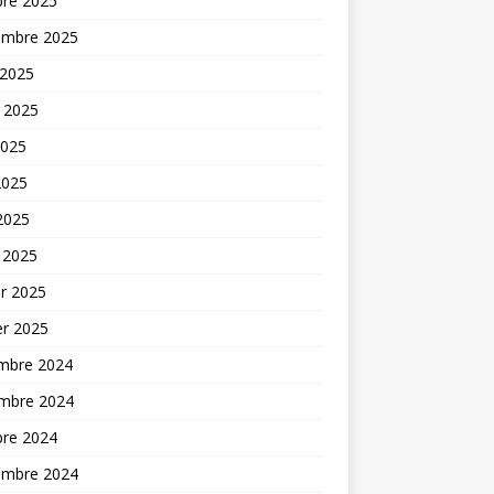
bre 2025
embre 2025
 2025
t 2025
2025
2025
 2025
 2025
er 2025
er 2025
mbre 2024
mbre 2024
bre 2024
embre 2024