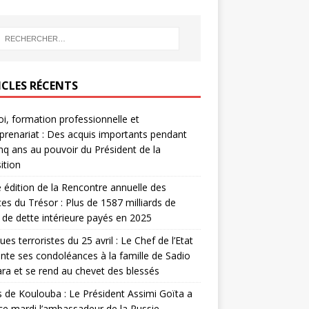
ICLES RÉCENTS
i, formation professionnelle et
prenariat : Des acquis importants pendant
inq ans au pouvoir du Président de la
ition
édition de la Rencontre annuelle des
ces du Trésor : Plus de 1587 milliards de
de dette intérieure payés en 2025
ues terroristes du 25 avril : Le Chef de l’Etat
nte ses condoléances à la famille de Sadio
a et se rend au chevet des blessés
s de Koulouba : Le Président Assimi Goïta a
ce mardi l’ambassadeur de la Russie