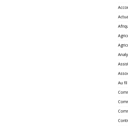
Accor
Actua
Afriq
Agric
Agric
Anal
Assis
Assoc
Au fi
Com
Comm
Comm
Contr