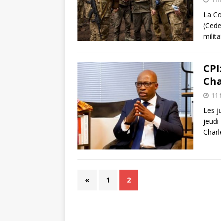
La Co
(Cede
milit
CPI
Cha
11 
Les j
jeudi
Charl
«
1
2