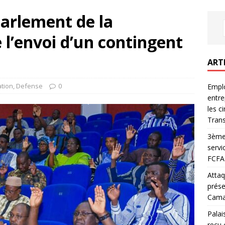
Parlement de la
 l’envoi d’un contingent
ART
tion
,
Defense
0
Emplo
entre
les c
Trans
3ème 
servi
FCFA 
Attaq
prése
Camar
Palai
reçu 