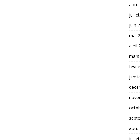
août
juille
juin 
mai 
avril
mars
févri
janvi
déce
nove
octo
sept
août
juille