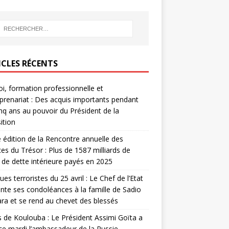
ICLES RÉCENTS
i, formation professionnelle et
prenariat : Des acquis importants pendant
inq ans au pouvoir du Président de la
ition
édition de la Rencontre annuelle des
ces du Trésor : Plus de 1587 milliards de
de dette intérieure payés en 2025
ues terroristes du 25 avril : Le Chef de l’Etat
nte ses condoléances à la famille de Sadio
a et se rend au chevet des blessés
s de Koulouba : Le Président Assimi Goïta a
ce mardi l’ambassadeur de la Russie