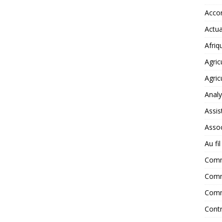
Accor
Actua
Afriq
Agric
Agric
Anal
Assis
Assoc
Au fi
Com
Comm
Comm
Contr