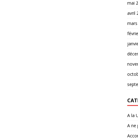
mai 
avril
mars
févri
janvi
déce
nove
octo
sept
CAT
A la 
A ne
Accor