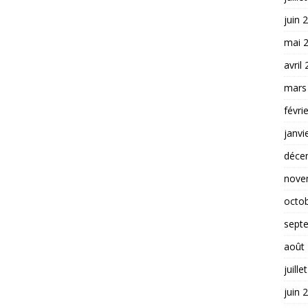
juin 
mai 
avril
mars
févri
janvi
déce
nove
octo
sept
août
juille
juin 