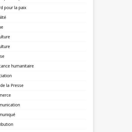
d pour la paix
lité
ue
ulture
ulture
yse
tance humanitaire
iation
l de la Presse
merce
unication
uniqué
ibution