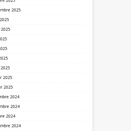
bre 2025
embre 2025
 2025
t 2025
2025
2025
 2025
 2025
er 2025
er 2025
mbre 2024
mbre 2024
bre 2024
embre 2024