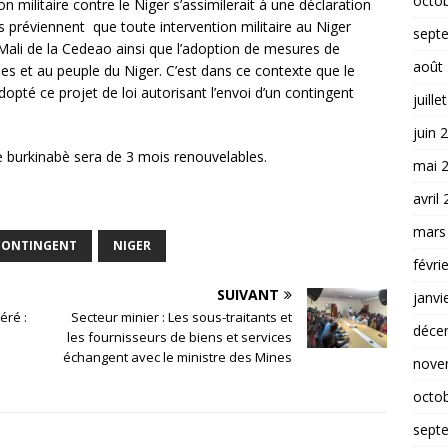
octo
on militaire contre le Niger s’assimilerait à une déclaration
ls préviennent que toute intervention militaire au Niger
sept
 Mali de la Cedeao ainsi que l’adoption de mesures de
août
s et au peuple du Niger. C’est dans ce contexte que le
pté ce projet de loi autorisant l’envoi d’un contingent
juille
juin 
re burkinabè sera de 3 mois renouvelables.
mai 
avril
mars
 CONTINGENT
NIGER
févri
SUIVANT
janvi
éré :
Secteur minier : Les sous-traitants et
déce
à
les fournisseurs de biens et services
échangent avec le ministre des Mines
nove
octo
sept