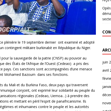
Opér
déman
secte
COM
ce plénière le 19 septembre dernier ont examiné et adopté
d’un contingent militaire burkinabè en République du Niger.
ARC
al pour la sauvegarde de la patrie (CNSP) au pouvoir au
juin 
e des États de l’Afrique de l’Ouest (Cedeao) a pris des
 ce pays. Ces sanctions sont accompagnées d’une menace
avril
ésident Mohamed Bazoum dans ses fonctions.
févri
s du Mali et du Burkina Faso, deux pays qui traversent
janvi
mmuniqué conjoint, ont exprimé leur solidarité au peuple du
déce
rganisations régionales (Cedeao, Uemoa…) à prendre des
ions et mettant en péril l’esprit de panafricanisme. Ils
nove
llégitimes et inhumaines contre le peuple et les autorités