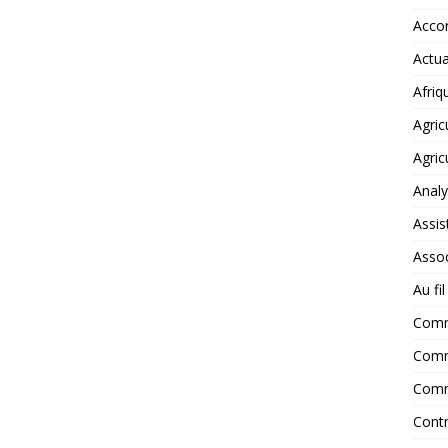
Accor
Actua
Afriq
Agric
Agric
Anal
Assis
Assoc
Au fi
Com
Comm
Comm
Contr