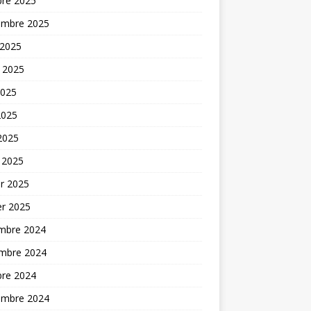
bre 2025
embre 2025
 2025
t 2025
2025
2025
 2025
 2025
er 2025
er 2025
mbre 2024
mbre 2024
bre 2024
embre 2024