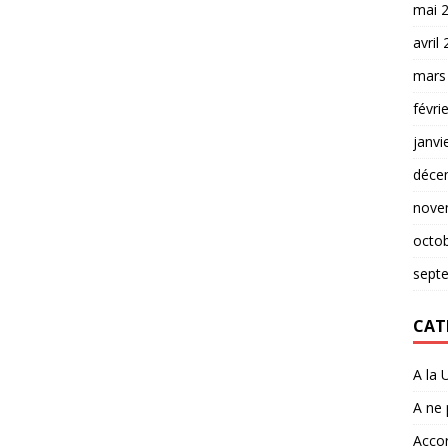
mai 
avril
mars
févri
janvi
déce
nove
octo
sept
CAT
A la 
A ne
Accor