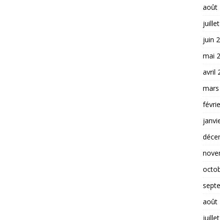
août
juille
juin 
mai 
avril
mars
févri
janvi
déce
nove
octo
sept
août
juille