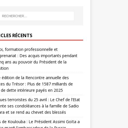
ICLES RÉCENTS
i, formation professionnelle et
prenariat : Des acquis importants pendant
inq ans au pouvoir du Président de la
ition
édition de la Rencontre annuelle des
ces du Trésor : Plus de 1587 milliards de
de dette intérieure payés en 2025
ues terroristes du 25 avril : Le Chef de l’Etat
nte ses condoléances à la famille de Sadio
a et se rend au chevet des blessés
s de Koulouba : Le Président Assimi Goïta a
ce mardi l’ambassadeur de la Russie