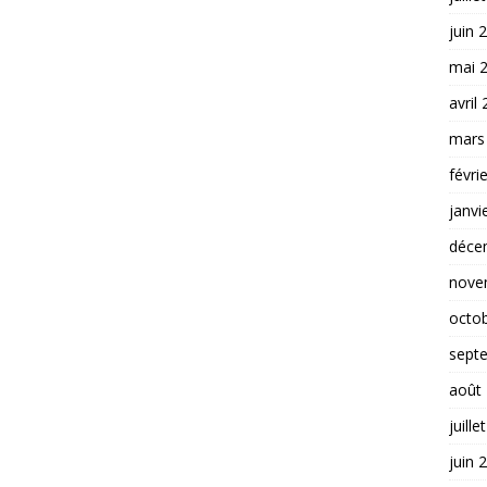
juin 
mai 
avril
mars
févri
janvi
déce
nove
octo
sept
août
juille
juin 