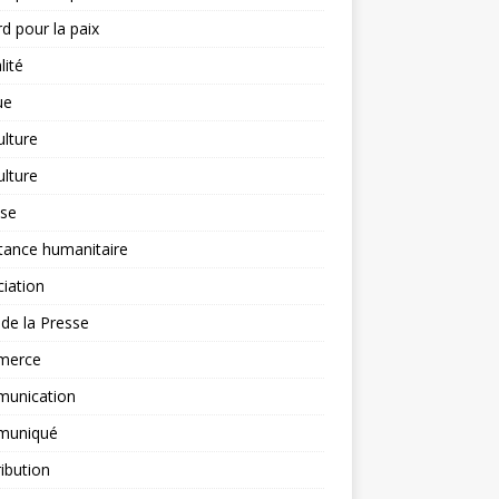
d pour la paix
lité
ue
ulture
ulture
yse
tance humanitaire
iation
l de la Presse
merce
unication
uniqué
ibution