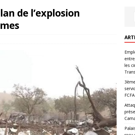
lan de l’explosion
times
ART
Emplo
entre
les c
Trans
3ème 
servi
FCFA 
Attaq
prése
Camar
Palai
reçu 