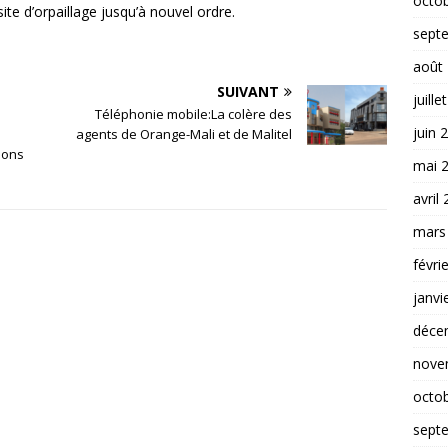
octo
ite d’orpaillage jusqu’à nouvel ordre.
sept
août
SUIVANT
juille
Téléphonie mobile:La colère des
juin 
agents de Orange-Mali et de Malitel
ions
mai 
avril
mars
févri
janvi
déce
nove
octo
sept