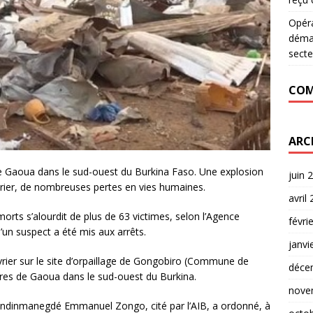
Opér
déman
secte
COM
ARC
 de Gaoua dans le sud-ouest du Burkina Faso. Une explosion
juin 
fevrier, de nombreuses pertes en vies humaines.
avril
 morts s’alourdit de plus de 63 victimes, selon l’Agence
févri
’un suspect a été mis aux arrêts.
janvi
février sur le site d’orpaillage de Gongobiro (Commune de
déce
tres de Gaoua dans le sud-ouest du Burkina.
nove
ndinmanegdé Emmanuel Zongo, cité par l’AIB, a ordonné, à