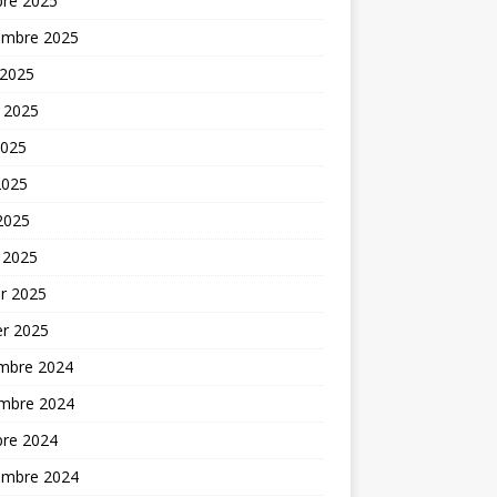
bre 2025
embre 2025
 2025
t 2025
2025
2025
 2025
 2025
er 2025
er 2025
mbre 2024
mbre 2024
bre 2024
embre 2024