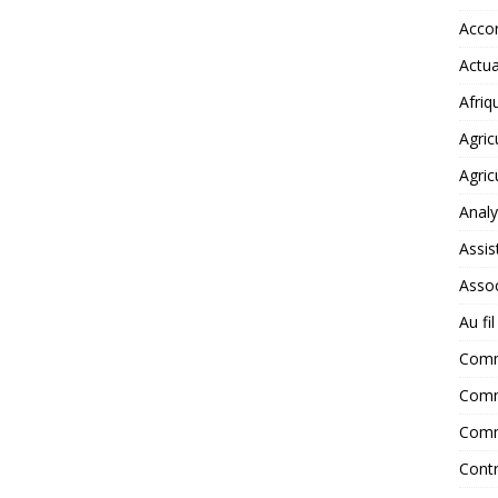
Accor
Actua
Afriq
Agric
Agric
Anal
Assis
Assoc
Au fi
Com
Comm
Comm
Contr