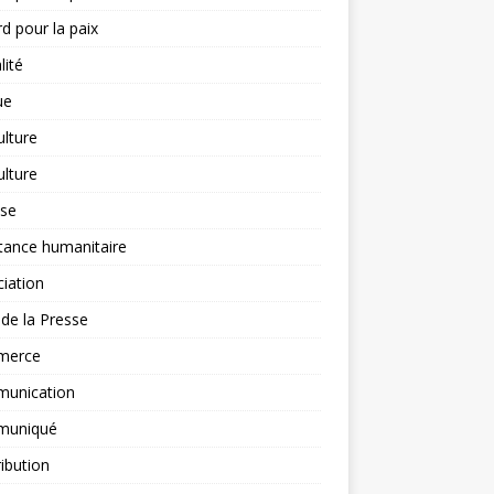
d pour la paix
lité
ue
ulture
ulture
yse
tance humanitaire
iation
l de la Presse
merce
unication
uniqué
ibution