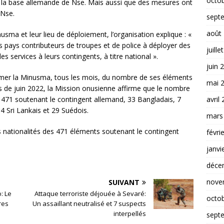
octo
de la base allemande de Nse. Mais aussi que des mesures ont
s Nse.
sept
août
sma et leur lieu de déploiement, l’organisation explique : «
es pays contributeurs de troupes et de police à déployer des
juille
s services à leurs contingents, à titre national ».
juin 
ormer la Minusma, tous les mois, du nombre de ses éléments
mai 
s de juin 2022, la Mission onusienne affirme que le nombre
avril
s 471 soutenant le contingent allemand, 33 Bangladais, 7
 Sri Lankais et 29 Suédois.
mars
s nationalités des 471 éléments soutenant le contingent
févri
janvi
déce
nove
SUIVANT
: Le
Attaque terroriste déjouée à Sevaré:
octo
res
Un assaillant neutralisé et 7 suspects
interpellés
sept