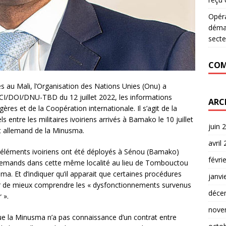
Opér
déman
secte
COM
êtés au Mali, l’Organisation des Nations Unies (Onu) a
I/DOI/DNU-TBD du 12 juillet 2022, les informations
ARC
res et de la Coopération internationale. Il s’agit de la
ls entre les militaires ivoiriens arrivés à Bamako le 10 juillet
juin 
nt allemand de la Minusma.
avril
 éléments ivoiriens ont été déployés à Sénou (Bamako)
févri
allemands dans cette même localité au lieu de Tombouctou
ma. Et d’indiquer qu’il apparait que certaines procédures
janvi
rcer de mieux comprendre les « dysfonctionnements survenus
déce
r ».
nove
ue la Minusma n’a pas connaissance d’un contrat entre