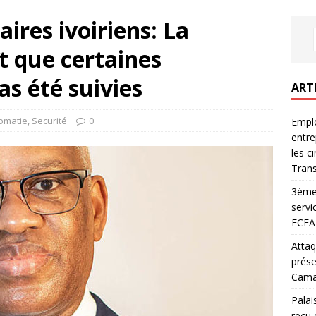
aires ivoiriens: La
 que certaines
as été suivies
ART
omatie
,
Securité
0
Emplo
entre
les c
Trans
3ème 
servi
FCFA 
Attaq
prése
Camar
Palai
reçu 