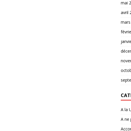
mai 
avril
mars
févri
janvi
déce
nove
octo
sept
CAT
A la 
A ne
Accor