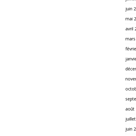
juin 
mai 
avril
mars
févri
janvi
déce
nove
octo
sept
août
juille
juin 