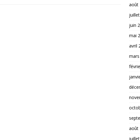
août
juille
juin 
mai 
avril
mars
févri
janvi
déce
nove
octo
sept
août
juille