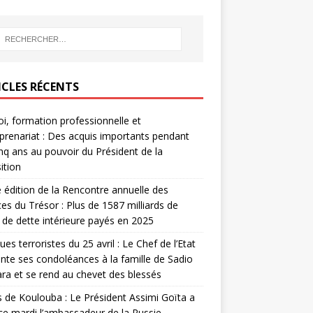
ICLES RÉCENTS
i, formation professionnelle et
prenariat : Des acquis importants pendant
inq ans au pouvoir du Président de la
ition
édition de la Rencontre annuelle des
ces du Trésor : Plus de 1587 milliards de
de dette intérieure payés en 2025
ues terroristes du 25 avril : Le Chef de l’Etat
nte ses condoléances à la famille de Sadio
a et se rend au chevet des blessés
s de Koulouba : Le Président Assimi Goïta a
ce mardi l’ambassadeur de la Russie