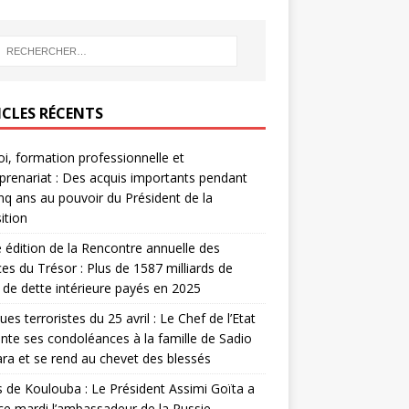
ICLES RÉCENTS
i, formation professionnelle et
prenariat : Des acquis importants pendant
inq ans au pouvoir du Président de la
ition
édition de la Rencontre annuelle des
ces du Trésor : Plus de 1587 milliards de
de dette intérieure payés en 2025
ues terroristes du 25 avril : Le Chef de l’Etat
nte ses condoléances à la famille de Sadio
a et se rend au chevet des blessés
s de Koulouba : Le Président Assimi Goïta a
ce mardi l’ambassadeur de la Russie