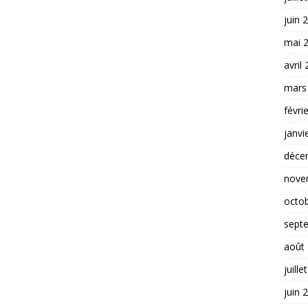
juin 
mai 
avril
mars
févri
janvi
déce
nove
octo
sept
août
juille
juin 