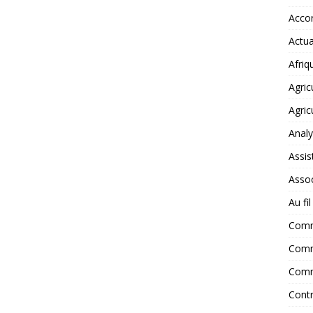
Accor
Actua
Afriq
Agric
Agric
Anal
Assis
Assoc
Au fi
Com
Comm
Comm
Contr