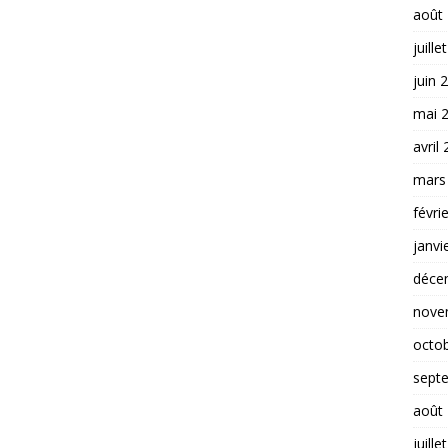
août
juille
juin 
mai 
avril
mars
févri
janvi
déce
nove
octo
sept
août
juille