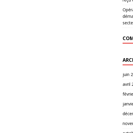
Opér
déman
secte
COM
ARC
juin 
avril
févri
janvi
déce
nove