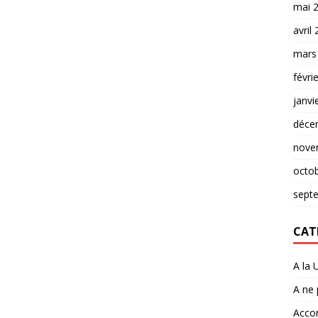
mai 
avril
mars
févri
janvi
déce
nove
octo
sept
CAT
A la 
A ne
Accor