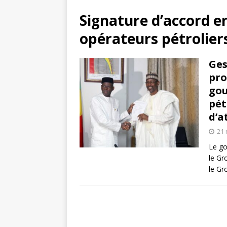
Signature d’accord e
opérateurs pétrolier
Ges
pro
gou
pét
d’a
21
Le go
le Gr
le Gr