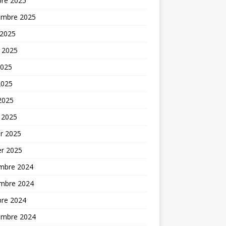
bre 2025
embre 2025
 2025
t 2025
2025
2025
 2025
 2025
er 2025
er 2025
mbre 2024
mbre 2024
bre 2024
embre 2024