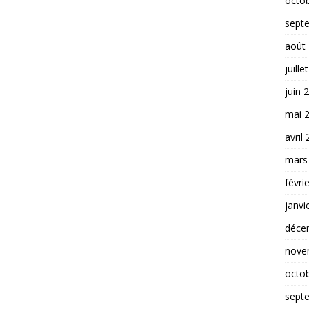
octo
sept
août
juille
juin 
mai 
avril
mars
févri
janvi
déce
nove
octo
sept