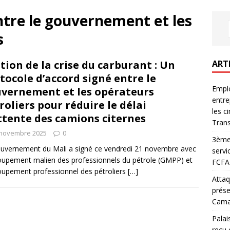
ntre le gouvernement et les
s
ART
tion de la crise du carburant : Un
tocole d’accord signé entre le
Emplo
vernement et les opérateurs
entre
roliers pour réduire le délai
les c
ttente des camions citernes
Trans
 novembre 2025
0
3ème 
uvernement du Mali a signé ce vendredi 21 novembre avec
servi
oupement malien des professionnels du pétrole (GMPP) et
FCFA 
oupement professionnel des pétroliers
[…]
Attaq
prése
Camar
Palai
reçu 