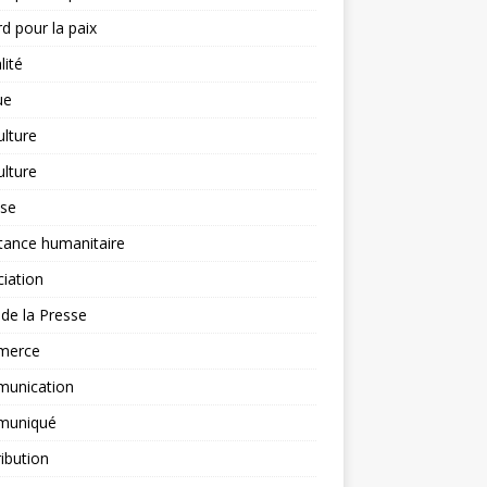
d pour la paix
lité
ue
ulture
ulture
yse
tance humanitaire
iation
l de la Presse
merce
unication
uniqué
ibution