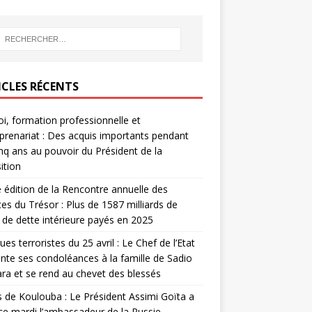
ICLES RÉCENTS
i, formation professionnelle et
prenariat : Des acquis importants pendant
inq ans au pouvoir du Président de la
ition
édition de la Rencontre annuelle des
ces du Trésor : Plus de 1587 milliards de
de dette intérieure payés en 2025
ues terroristes du 25 avril : Le Chef de l’Etat
nte ses condoléances à la famille de Sadio
a et se rend au chevet des blessés
s de Koulouba : Le Président Assimi Goïta a
ce mardi l’ambassadeur de la Russie