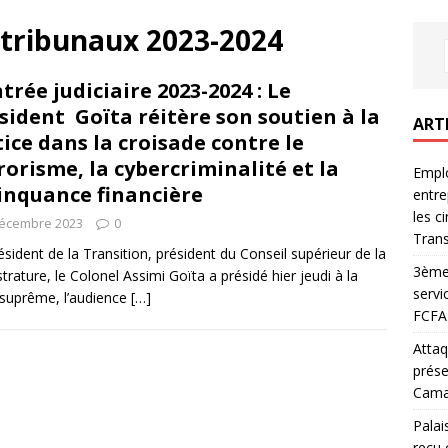
 tribunaux 2023-2024
trée judiciaire 2023-2024 : Le
sident Goïta réitère son soutien à la
ART
tice dans la croisade contre le
rorisme, la cybercriminalité et la
Emplo
inquance financière
entre
les c
décembre 2023
0
Trans
ésident de la Transition, président du Conseil supérieur de la
3ème 
trature, le Colonel Assimi Goïta a présidé hier jeudi à la
servi
suprême, l’audience
[…]
FCFA 
Attaq
prése
Camar
Palai
reçu 