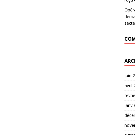
Opér
déman
secte
COM
ARC
juin 
avril
févri
janvi
déce
nove