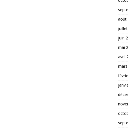
octo
sept
août
juille
juin 
mai 
avril
mars
févri
janvi
déce
nove
octo
sept