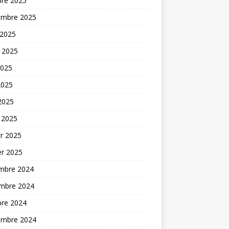
bre 2025
embre 2025
 2025
t 2025
2025
2025
 2025
 2025
er 2025
er 2025
mbre 2024
mbre 2024
bre 2024
embre 2024