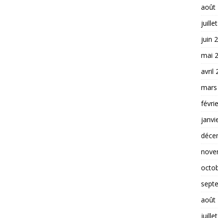
août
juille
juin 
mai 
avril
mars
févri
janvi
déce
nove
octo
sept
août
juille