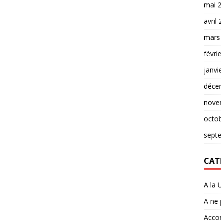
mai 
avril
mars
févri
janvi
déce
nove
octo
sept
CAT
A la 
A ne
Accor