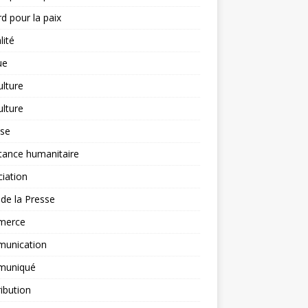
d pour la paix
lité
ue
ulture
ulture
yse
tance humanitaire
iation
l de la Presse
merce
unication
uniqué
ibution