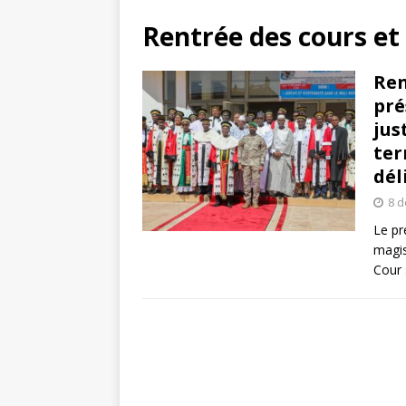
Rentrée des cours et
Ren
pré
jus
ter
dél
8 
Le pr
magis
Cour 