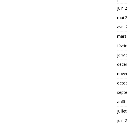
juin 
mai 
avril
mars
févri
janvi
déce
nove
octo
sept
août
juille
juin 