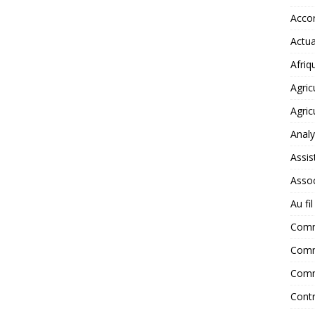
Accor
Actua
Afriq
Agric
Agric
Anal
Assis
Assoc
Au fi
Com
Comm
Comm
Contr