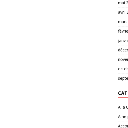
mai 
avril
mars
févri
janvi
déce
nove
octo
sept
CAT
A la 
A ne
Accor