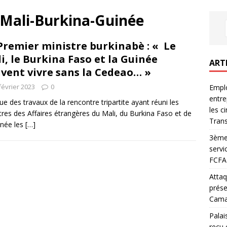
 Mali-Burkina-Guinée
Premier ministre burkinabè : « Le
i, le Burkina Faso et la Guinée
ART
vent vivre sans la Cedeao… »
février 2023
0
Emplo
entre
ssue des travaux de la rencontre tripartite ayant réuni les
les c
tres des Affaires étrangères du Mali, du Burkina Faso et de
Trans
inée les
[…]
3ème 
servi
FCFA 
Attaq
prése
Camar
Palai
reçu 