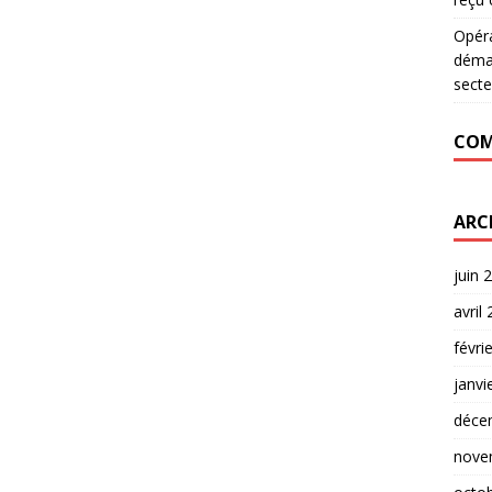
Opér
déman
secte
COM
ARC
juin 
avril
févri
janvi
déce
nove