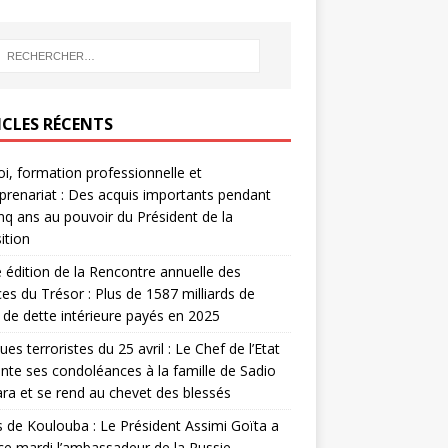
ICLES RÉCENTS
i, formation professionnelle et
prenariat : Des acquis importants pendant
inq ans au pouvoir du Président de la
ition
édition de la Rencontre annuelle des
ces du Trésor : Plus de 1587 milliards de
de dette intérieure payés en 2025
ues terroristes du 25 avril : Le Chef de l’Etat
nte ses condoléances à la famille de Sadio
a et se rend au chevet des blessés
s de Koulouba : Le Président Assimi Goïta a
ce mardi l’ambassadeur de la Russie