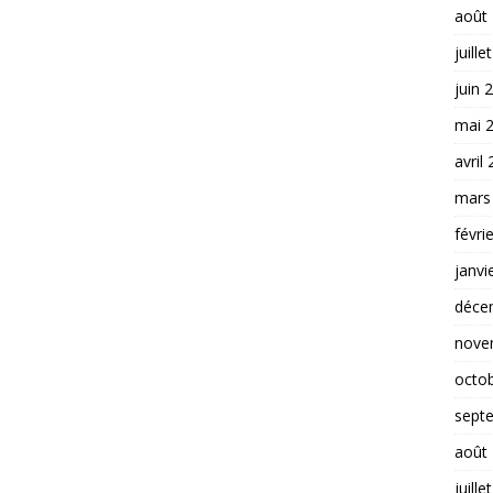
août
juille
juin 
mai 
avril
mars
févri
janvi
déce
nove
octo
sept
août
juille