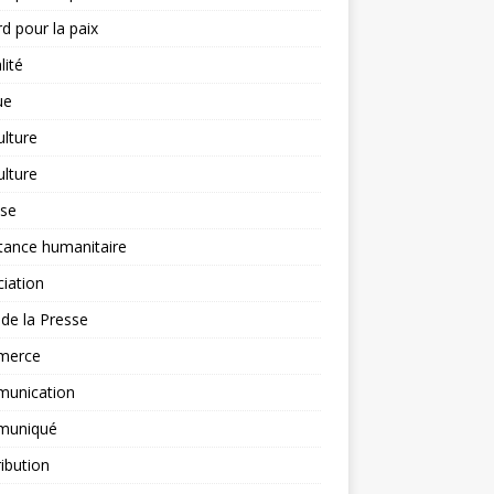
d pour la paix
lité
ue
ulture
ulture
yse
tance humanitaire
iation
l de la Presse
merce
unication
uniqué
ibution