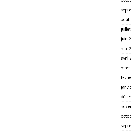
octo
sept
août
juille
juin 
mai 
avril
mars
févri
janvi
déce
nove
octo
sept