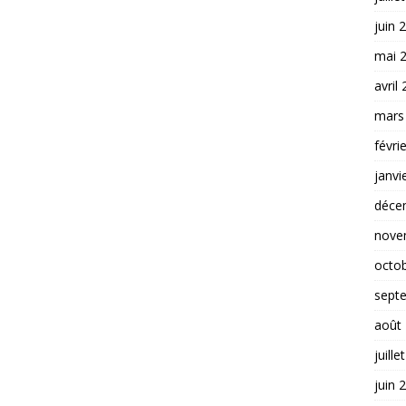
juin 
mai 
avril
mars
févri
janvi
déce
nove
octo
sept
août
juille
juin 