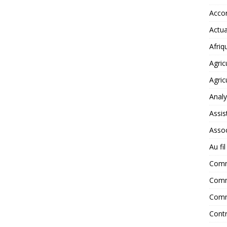
Accor
Actua
Afriq
Agric
Agric
Anal
Assis
Assoc
Au fi
Com
Comm
Comm
Contr