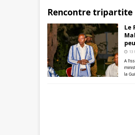
Rencontre tripartite
Le 
Mal
peu
13 
A l’i
minis
la Gu