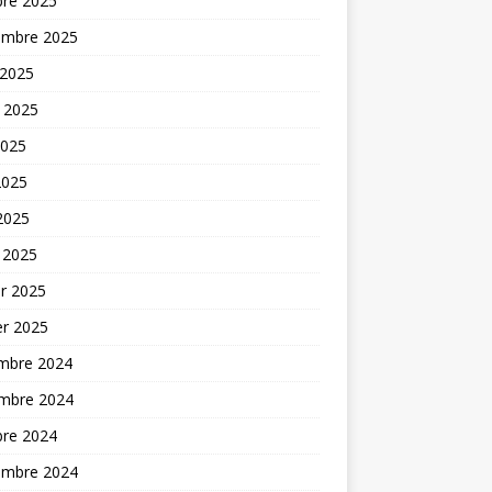
bre 2025
embre 2025
 2025
t 2025
2025
2025
 2025
 2025
er 2025
er 2025
mbre 2024
mbre 2024
bre 2024
embre 2024