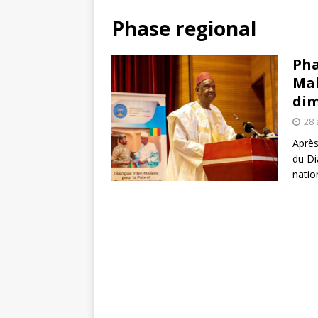
Phase regional
Pha
Mal
dim
28 
Après
du Di
natio