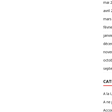
mai 
avril
mars
févri
janvi
déce
nove
octo
sept
CAT
A la 
A ne
Accor