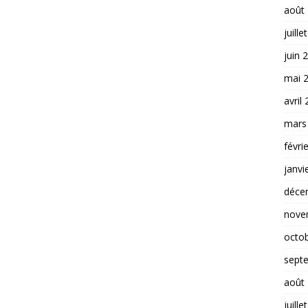
août
juille
juin 
mai 
avril
mars
févri
janvi
déce
nove
octo
sept
août
juille