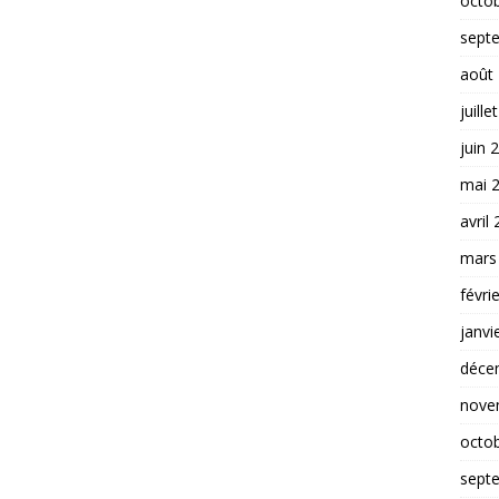
octo
sept
août
juille
juin 
mai 
avril
mars
févri
janvi
déce
nove
octo
sept