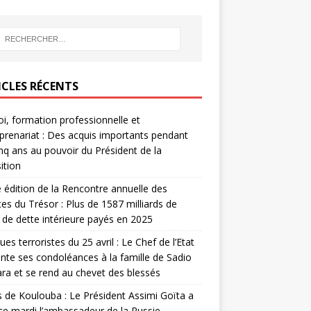
ICLES RÉCENTS
i, formation professionnelle et
prenariat : Des acquis importants pendant
inq ans au pouvoir du Président de la
ition
édition de la Rencontre annuelle des
ces du Trésor : Plus de 1587 milliards de
de dette intérieure payés en 2025
ues terroristes du 25 avril : Le Chef de l’Etat
nte ses condoléances à la famille de Sadio
a et se rend au chevet des blessés
s de Koulouba : Le Président Assimi Goïta a
ce mardi l’ambassadeur de la Russie