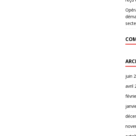
Opér
déman
secte
COM
ARC
juin 
avril
févri
janvi
déce
nove