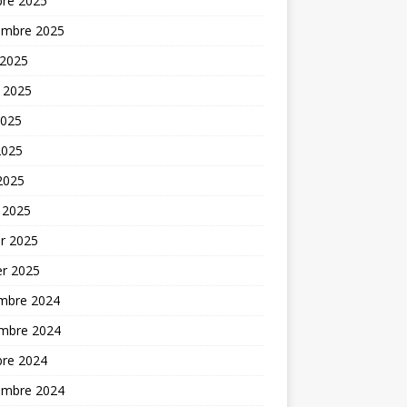
bre 2025
embre 2025
 2025
t 2025
2025
2025
 2025
 2025
er 2025
er 2025
mbre 2024
mbre 2024
bre 2024
embre 2024