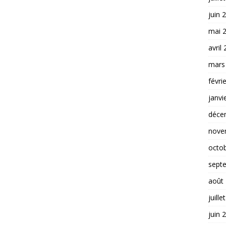
juin 
mai 
avril
mars
févri
janvi
déce
nove
octo
sept
août
juille
juin 