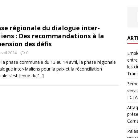
se régionale du dialogue inter-
iens : Des recommandations à la
ART
ension des défis
avril 2024
0
Emplo
entre
 la phase communale du 13 au 14 avril, la phase régionale
les c
alogue inter-Maliens pour la paix et la réconciliation
Trans
nale s’est tenue du
[…]
3ème 
servi
FCFA 
Attaq
prése
Camar
Palai
reçu 