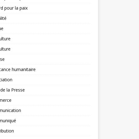
d pour la paix
lité
ue
ulture
ulture
yse
tance humanitaire
iation
l de la Presse
merce
unication
uniqué
ibution